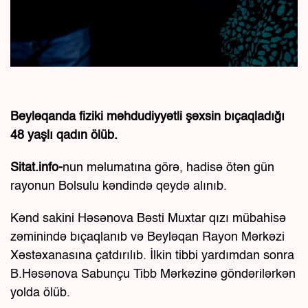
Beyləqanda fiziki məhdudiyyətli şəxsin bıçaqladığı
48 yaşlı qadın ölüb.
Sitat.info-
nun məlumatına görə, hadisə ötən gün
rayonun Bolsulu kəndində qeydə alınıb.
Kənd sakini Həsənova Bəsti Muxtar qızı mübahisə
zəminində bıçaqlanıb və Beyləqan Rayon Mərkəzi
Xəstəxanasına çatdırılıb. İlkin tibbi yardımdan sonra
B.Həsənova Sabunçu Tibb Mərkəzinə göndərilərkən
yolda ölüb.