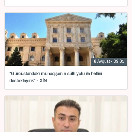
8 Avqust - 09:35
“Gürcüstandakı münaqişənin sülh yolu ilə həllini
dəstəkləyirik” - XİN