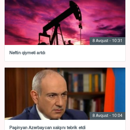
8 Avqust - 10:31
Neftin qiyməti artdı
8 Avqust - 10:04
Paşinyan Azərbaycan xalqını təbrik etdi