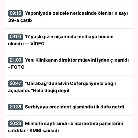
Yaponiyada zəlzələ nəticəsində ölənlərin sayı
09:16
39-a çatıb
17 yaşlı qızın nişanında mediaya hücum
09:00
olundu — VİDEO
Yeni Klinikanın direktor müavini işdən çıxarıldı
21:00
- FOTO
“Qarabağ”dan Elvin Cəfərquliyevlə bağlı
20:47
açıqlama: “Hələ dəqiq deyil
Serbiyaya prezident qismində ilk dəfə getdi
20:35
Minlərlə saytı sındırıb idarəetmə panellərini
20:23
satdılar - KMBİ saxladı