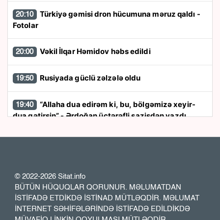
Türkiyə gəmisi dron hücumuna məruz qaldı -
20:10
Fotolar
Vəkil İlqar Həmidov həbs edildi
20:00
Rusiyada güclü zəlzələ oldu
19:50
“Allaha dua edirəm ki, bu, bölgəmizə xeyir-
19:40
dua gətirsin” - Ərdoğan üçtərəfli sazişdən yazdı
15 yaşlı yeniyetmə kanalda boğulub öldü
19:30
“Zirə” Namik Ələskərovla yollarını ayırdı
19:15
© 2022-2026 Sitat.info
BÜTÜN HÜQUQLAR QORUNUR. MƏLUMATDAN
Bakı və Zəngilanda ağacların qanunsuz
19:00
İSTİFADƏ ETDİKDƏ İSTİNAD MÜTLƏQDİR. MƏLUMAT
kəsilməsi aşkarlandı
İNTERNET SƏHİFƏLƏRİNDƏ İSTİFADƏ EDİLDİKDƏ
MÜVAFİQ LİNKİN QOYULMASI MÜTLƏQDİR.