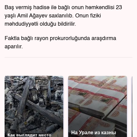
Baş vermiş hadisə ilə bağlı onun həmkəndlisi 23
yaşlı Amil Ağayev saxlanılıb. Onun fiziki
məhdudiyyətli olduğu bildirilir.
Faktla bağlı rayon prokurorluğunda araşdırma
aparılır.
На Урале из казны
Как выглядит место