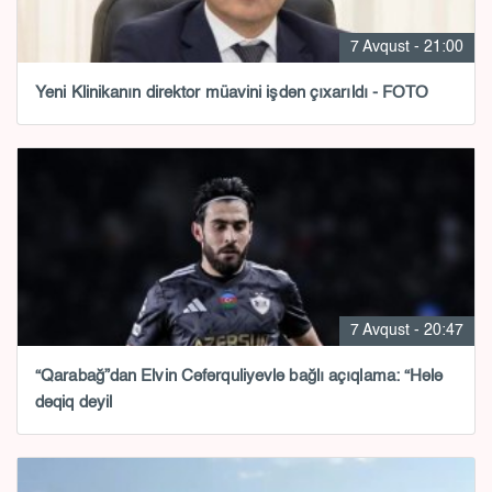
7 Avqust - 21:00
Yeni Klinikanın direktor müavini işdən çıxarıldı - FOTO
7 Avqust - 20:47
“Qarabağ”dan Elvin Cəfərquliyevlə bağlı açıqlama: “Hələ
dəqiq deyil