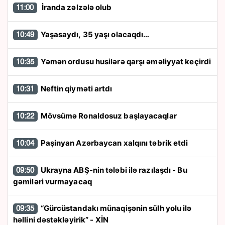
İranda zəlzələ olub
11:00
Yaşasaydı, 35 yaşı olacaqdı…
10:49
Yəmən ordusu husilərə qarşı əməliyyat keçirdi
10:35
Neftin qiyməti artdı
10:31
Mövsümə Ronaldosuz başlayacaqlar
10:22
Paşinyan Azərbaycan xalqını təbrik etdi
10:04
Ukrayna ABŞ-nin tələbi ilə razılaşdı - Bu
09:50
gəmiləri vurmayacaq
“Gürcüstandakı münaqişənin sülh yolu ilə
09:35
həllini dəstəkləyirik” - XİN