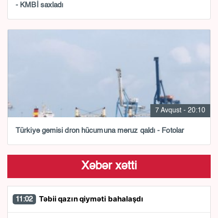
- KMBİ saxladı
7 Avqust - 20:10
Türkiyə gəmisi dron hücumuna məruz qaldı - Fotolar
Xəbər xətti
Təbii qazın qiyməti bahalaşdı
11:02