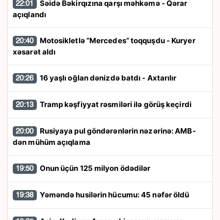
Səidə Bəkirqızına qarşı məhkəmə - Qərar
22:01
açıqlandı
Motosikletlə “Mercedes” toqquşdu - Kuryer
20:40
xəsarət aldı
16 yaşlı oğlan dənizdə batdı - Axtarılır
20:26
Tramp kəşfiyyat rəsmiləri ilə görüş keçirdi
20:13
Rusiyaya pul göndərənlərin nəzərinə: AMB-
20:00
dən mühüm açıqlama
Onun üçün 125 milyon ödədilər
19:50
Yəməndə husilərin hücumu: 45 nəfər öldü
19:38