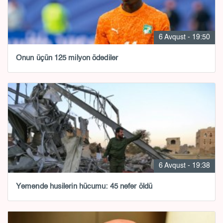
6 Avqust - 19:50
Onun üçün 125 milyon ödədilər
6 Avqust - 19:38
Yəməndə husilərin hücumu: 45 nəfər öldü