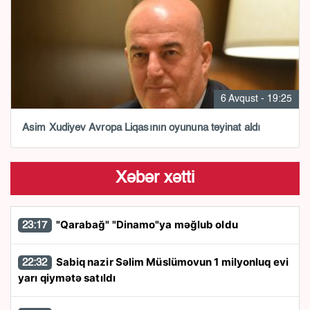
6 Avqust - 19:25
Asim Xudiyev Avropa Liqasının oyununa təyinat aldı
Xəbər xətti
"Qarabağ" "Dinamo"ya məğlub oldu
23:17
Sabiq nazir Səlim Müslümovun 1 milyonluq evi
22:32
yarı qiymətə satıldı