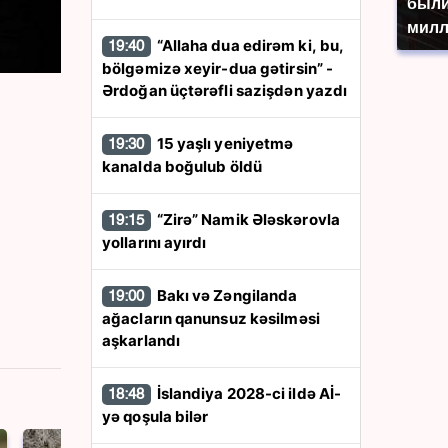
были
милл
“Allaha dua edirəm ki, bu,
19:40
bölgəmizə xeyir-dua gətirsin” -
Ərdoğan üçtərəfli sazişdən yazdı
15 yaşlı yeniyetmə
19:30
kanalda boğulub öldü
“Zirə” Namik Ələskərovla
19:15
yollarını ayırdı
Bakı və Zəngilanda
19:00
ağacların qanunsuz kəsilməsi
aşkarlandı
İslandiya 2028-ci ildə Aİ-
18:48
yə qoşula bilər