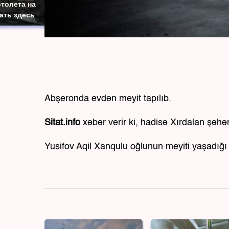
толета на
ать здесь
Abşeronda evdən meyit tapılıb.
Sitat.info
xəbər verir ki, hadisə Xırdalan şəhə
Yusifov Aqil Xanqulu oğlunun meyiti yaşadığı