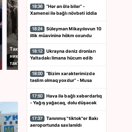
“Hər an ölə bilər” -
18:36
Xamenei ilə bağlı növbəti iddia
Süleyman Mikayılovun 10
18:24
illik müavininə hökm oxundu
Такую зиму в России
Ukrayna dəniz dronları
Как выглядит место
18:12
никто не ждал: как
крушение вертолета на
Yaltadakı limana hücum edib
так?!
Кавказе: смотреть
“Bizim xarakterimizdə
18:00
təslim olmaq yoxdur” - Musa
Hava ilə bağlı xəbərdarlıq
17:50
- Yağış yağacaq, dolu düşəcək
Tanınmış "tiktok"er Bakı
17:37
aeroportunda saxlanıldı