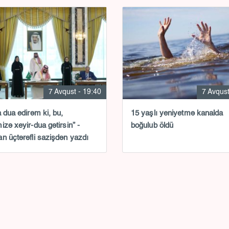
7 Avqust - 19:40
7 Avqust
a dua edirəm ki, bu,
15 yaşlı yeniyetmə kanalda
izə xeyir-dua gətirsin” -
boğulub öldü
n üçtərəfli sazişdən yazdı