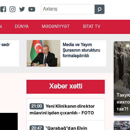
N
DÜNYA
MƏDƏNİYYƏT
SİTAT TV
v sədr
Media və Yayım
Şurasının sturukturu
formalaşdırıldı
Xəbər xətti
Такую
никто
Yeni Klinikanın direktor
21:00
так?!
müavini işdən çıxarıldı - FOTO
“Qarabağ”dan Elvin
20:47