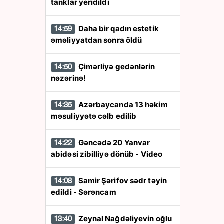
tanklar yeridildi
Daha bir qadın estetik
14:59
əməliyyatdan sonra öldü
Çimərliyə gedənlərin
14:50
nəzərinə!
Azərbaycanda 13 həkim
14:35
məsuliyyətə cəlb edilib
Gəncədə 20 Yanvar
14:22
abidəsi zibilliyə dönüb - Video
Samir Şərifov sədr təyin
14:08
edildi - Sərəncam
Zeynal Nağdəliyevin oğlu
13:40