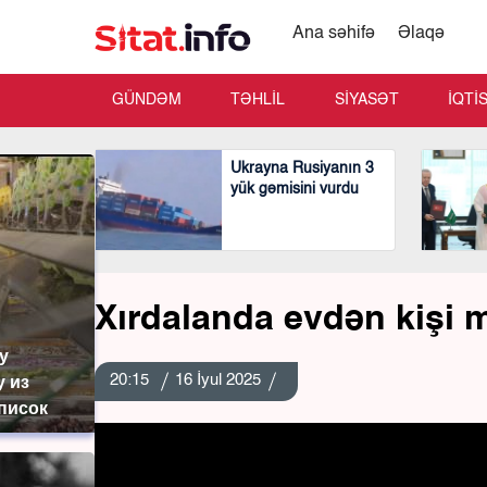
Ana səhifə
Əlaqə
GÜNDƏM
TƏHLİL
SİYASƏT
İQTİ
Ukrayna Rusiyanın 3
yük gəmisini vurdu
Xırdalanda evdən kişi me
у
20:15
16 İyul 2025
у из
список