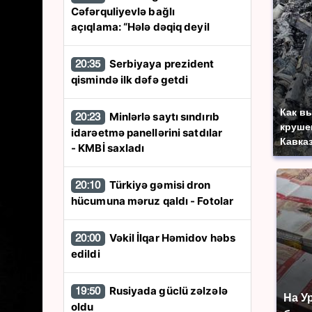
Cəfərquliyevlə bağlı
açıqlama: “Hələ dəqiq deyil
Serbiyaya prezident
20:35
qismində ilk dəfə getdi
Как в
Minlərlə saytı sındırıb
20:23
круше
idarəetmə panellərini satdılar
Кавка
- KMBİ saxladı
Türkiyə gəmisi dron
20:10
hücumuna məruz qaldı - Fotolar
Vəkil İlqar Həmidov həbs
20:00
edildi
Rusiyada güclü zəlzələ
19:50
На У
oldu