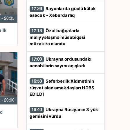
Rayonlarda güclü külək
17:26
əsəcək - Xəbərdarlıq
 - 20:35
Özəl bağçalarla
 ilk
17:13
maliyyələşmə müsabiqəsi
müzakirə olundu
Ukrayna ordusundakı
17:00
əcnəbilərin sayını açıqladı
Səfərbərlik Xidmətinin
16:53
rüşvət alan əməkdaşları HƏBS
EDİLDİ
 - 20:00
Ukrayna Rusiyanın 3 yük
16:40
di
gəmisini vurdu