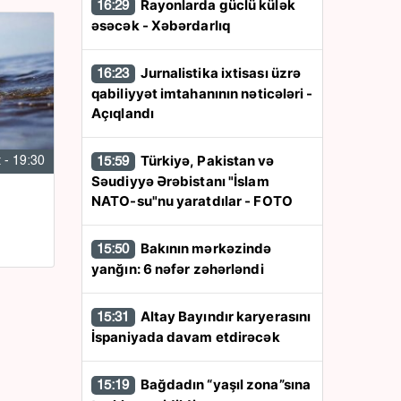
Rayonlarda güclü külək
16:29
əsəcək - Xəbərdarlıq
Jurnalistika ixtisası üzrə
16:23
qabiliyyət imtahanının nəticələri -
Açıqlandı
Türkiyə, Pakistan və
 - 19:30
15:59
Səudiyyə Ərəbistanı "İslam
NATO-su"nu yaratdılar - FOTO
Bakının mərkəzində
15:50
yanğın: 6 nəfər zəhərləndi
Altay Bayındır karyerasını
15:31
İspaniyada davam etdirəcək
Bağdadın “yaşıl zona”sına
15:19