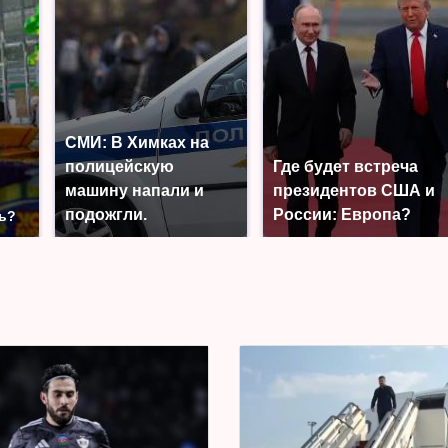
СМИ: В Химках на
полицейскую
Где будет встреча
машину напали и
президентов США и
о
подожгли.
России: Европа?
ть?