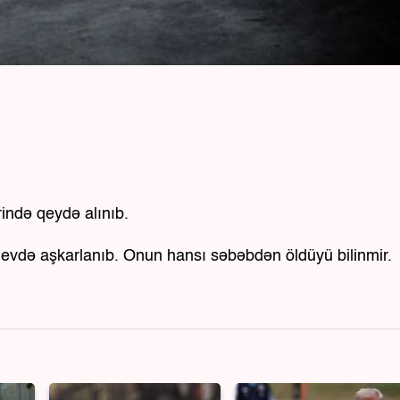
rində qeydə alınıb.
 evdə aşkarlanıb. Onun hansı səbəbdən öldüyü bilinmir.