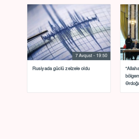
7 Avqust - 19:50
Rusiyada güclü zəlzələ oldu
“Allah
bölgəm
Ərdoğa