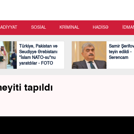
SADİYYAT
SOSİAL
KRİMİNAL
HADİSƏ
İDMA
Türkiyə, Pakistan və
Samir Şərifo
Səudiyyə Ərəbistanı
təyin edildi -
"İslam NATO-su"nu
Sərəncam
yaratdılar - FOTO
yiti tapıldı