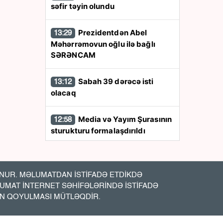
səfir təyin olundu
Prezidentdən Abel
13:29
Məhərrəmovun oğlu ilə bağlı
SƏRƏNCAM
Sabah 39 dərəcə isti
13:12
olacaq
Media və Yayım Şurasının
12:58
sturukturu formalaşdırıldı
Qara dənizdə
12:47
azərbaycanlıların olduğu gəmiyə
UR. MƏLUMATDAN İSTİFADƏ ETDİKDƏ
PUA hücumu - Anbaan- Video
LUMAT İNTERNET SƏHİFƏLƏRİNDƏ İSTİFADƏ
İN QOYULMASI MÜTLƏQDİR.
Bakıda vəzifəli şəxsin
12:20
meyiti tapıldı