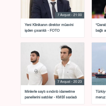
7 Avqust - 21:00
Yeni Klinikanın direktor müavini
“Qarab
işdən çıxarıldı - FOTO
bağlı 
7 Avqust - 20:23
Minlərlə saytı sındırıb idarəetmə
Türkiy
panellərini satdılar - KMBİ saxladı
məruz 