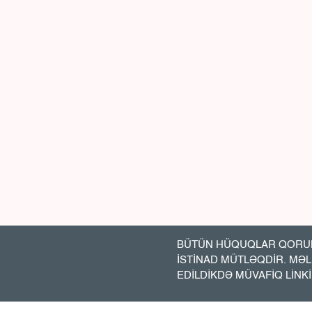
BÜTÜN HÜQUQLAR QORUN
İSTİNAD MÜTLƏQDİR. MƏ
EDİLDİKDƏ MÜVAFİQ LİNK