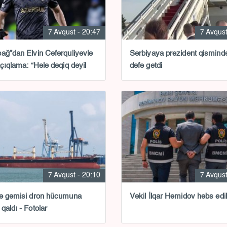
7 Avqust - 20:47
7 Avqust
ağ”dan Elvin Cəfərquliyevlə
Serbiyaya prezident qismində
açıqlama: “Hələ dəqiq deyil
dəfə getdi
7 Avqust - 20:10
7 Avqust
ə gəmisi dron hücumuna
Vəkil İlqar Həmidov həbs edil
qaldı - Fotolar