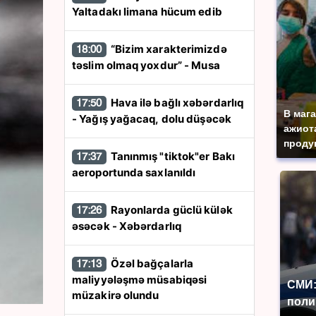
Yaltadakı limana hücum edib
“Bizim xarakterimizdə
18:00
təslim olmaq yoxdur” - Musa
Hava ilə bağlı xəbərdarlıq
17:50
В маг
- Yağış yağacaq, dolu düşəcək
ажиота
продук
Tanınmış "tiktok"er Bakı
17:37
aeroportunda saxlanıldı
Rayonlarda güclü külək
17:26
əsəcək - Xəbərdarlıq
Özəl bağçalarla
17:13
maliyyələşmə müsabiqəsi
СМИ:
müzakirə olundu
поли