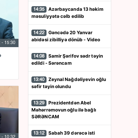
Azərbaycanda 13 həkim
14:35
məsuliyyətə cəlb edilib
Gəncədə 20 Yanvar
14:22
abidəsi zibilliyə dönüb - Video
 - 15:30
Samir Şərifov sədr təyin
ə
14:08
edildi - Sərəncam
Zeynal Nağdəliyevin oğlu
13:40
səfir təyin olundu
Prezidentdən Abel
13:29
Məhərrəmovun oğlu ilə bağlı
SƏRƏNCAM
Sabah 39 dərəcə isti
13:12
 - 10:32