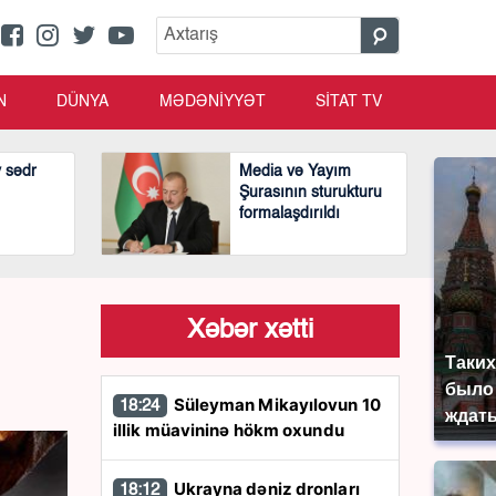
N
DÜNYA
MƏDƏNİYYƏT
SİTAT TV
v sədr
Media və Yayım
Şurasının sturukturu
formalaşdırıldı
Xəbər xətti
Таких
было 
Süleyman Mikayılovun 10
18:24
ждать
illik müavininə hökm oxundu
Ukrayna dəniz dronları
18:12