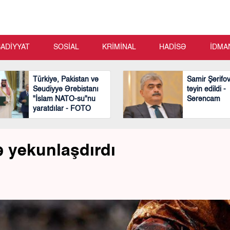
SADİYYAT
SOSİAL
KRİMİNAL
HADİSƏ
İDMA
Türkiyə, Pakistan və
Samir Şərifo
Səudiyyə Ərəbistanı
təyin edildi -
"İslam NATO-su"nu
Sərəncam
yaratdılar - FOTO
ə yekunlaşdırdı