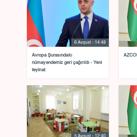
6 Avqust - 14:48
Avropa Şurasındakı
AZCON-
nümayəndəmiz geri çağırıldı - Yeni
təyinat
5 Avqust - 12:40