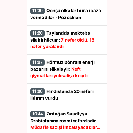
Qonşu ölkələr buna icazə
11:30
vermədilər - Pezeşkian
Taylandda məktəbə
11:20
silahlı hücum:
7 nəfər öldü, 15
nəfər yaralandı
Hörmüz böhranı enerji
11:07
bazarını silkələyir:
Neft
qiymətləri yüksəlişə keçdi
Hindistanda 20 nəfəri
11:00
ildırım vurdu
Ərdoğan Səudiyyə
10:44
Ərəbistanına rəsmi səfərdədir -
Müdafiə sazişi imzalayacaqlar...