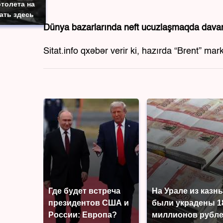
толета на
ать здесь
Dünya bazarlarında neft ucuzlaşmaqda davam
Sitat.info qxəbər verir ki, hazırda “Brent” marka
Где будет встреча
На Урале из казн
президентов США и
были украдены 1
России: Европа?
миллионов рубл