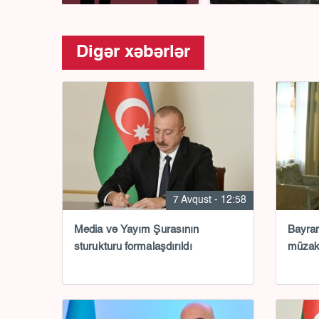
Digər xəbərlər
7 Avqust - 12:58
Media və Yayım Şurasının
Bayra
sturukturu formalaşdırıldı
müzaki