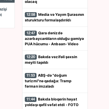
olacaq
azişi
Media və Yayım Şurasının
12:58
DI
sturukturu formalaşdırıldı
Qara dənizdə
12:47
azərbaycanlıların olduğu gəmiyə
PUA hücumu - Anbaan- Video
Bakıda vəzifəli şəxsin
12:20
meyiti tapıldı
ABŞ-də "doğum
11:53
turizmi"nə qadağa: Tramp
fərman imzaladı
Bakıda bloqerin həyat
11:44
yoldaşı qəfil vəfat etdi - FOTO