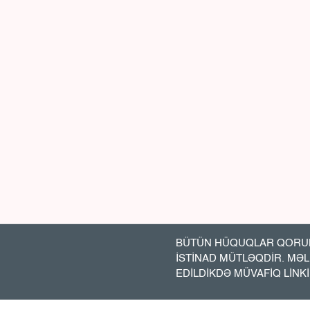
BÜTÜN HÜQUQLAR QORUN
İSTİNAD MÜTLƏQDİR. MƏ
EDİLDİKDƏ MÜVAFİQ LİNK