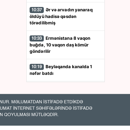
Ər və arvadın yanaraq
10:37
öldüyü hadisə qəsdən
törədilibmiş
Ermənistana 8 vaqon
10:33
buğda, 10 vaqon daş kömür
göndərilir
Beyləqanda kanalda 1
10:19
nəfər batdı
“Azəristiliktəchizat”dan
09:59
sakinlərə xəbərdarlıq
UR. MƏLUMATDAN İSTİFADƏ ETDİKDƏ
LUMAT İNTERNET SƏHİFƏLƏRİNDƏ İSTİFADƏ
Dollar və avrosu olanların
09:37
İN QOYULMASI MÜTLƏQDİR.
NƏZƏRİNƏ - Görün neçəyə oldu