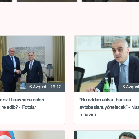
6 Avqust - 16:13
6 Avqust
mov Ukraynada nələri
“Bu addım atılsa, hər kəs
rə edib? - Fotolar
avtobuslara yönələcək” - Naz
müavini