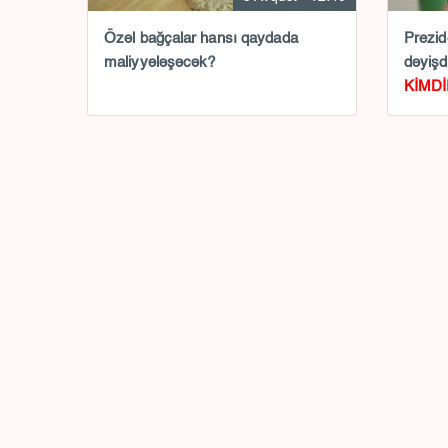
Özəl bağçalar hansı qaydada
Prezid
maliyyələşəcək?
dəyişd
KİMDİ