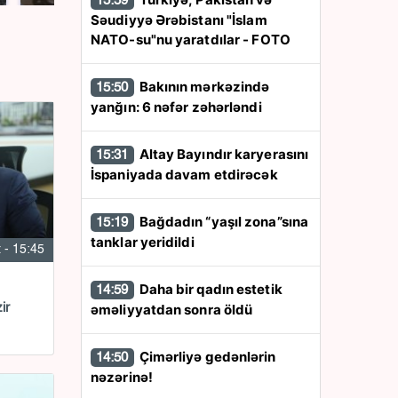
15:59
Səudiyyə Ərəbistanı "İslam
NATO-su"nu yaratdılar - FOTO
Bakının mərkəzində
15:50
yanğın: 6 nəfər zəhərləndi
Altay Bayındır karyerasını
15:31
İspaniyada davam etdirəcək
Bağdadın “yaşıl zona”sına
15:19
tanklar yeridildi
 - 15:45
Daha bir qadın estetik
14:59
əməliyyatdan sonra öldü
ir
Çimərliyə gedənlərin
14:50
nəzərinə!