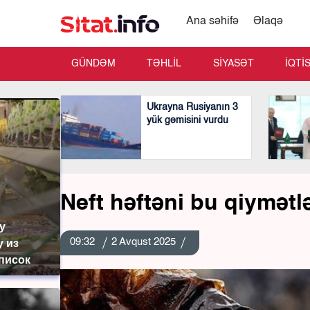
Ana səhifə
Əlaqə
GÜNDƏM
TƏHLİL
SİYASƏT
İQTİ
Ukrayna Rusiyanın 3
yük gəmisini vurdu
Neft həftəni bu qiymətl
у
09:32
2 Avqust 2025
у из
список