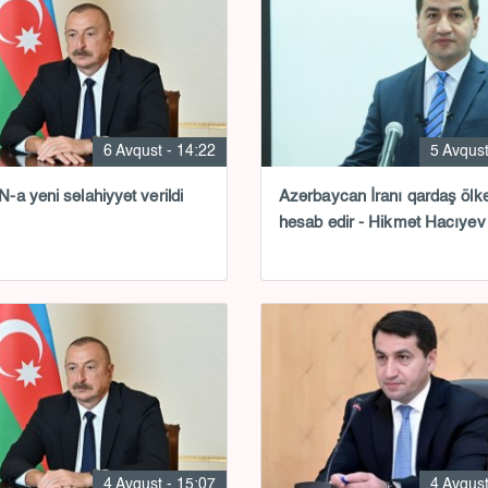
6 Avqust - 14:22
5 Avqust
a yeni səlahiyyət verildi
Azərbaycan İranı qardaş ölk
hesab edir - Hikmət Hacıyev
4 Avqust - 15:07
4 Avqust