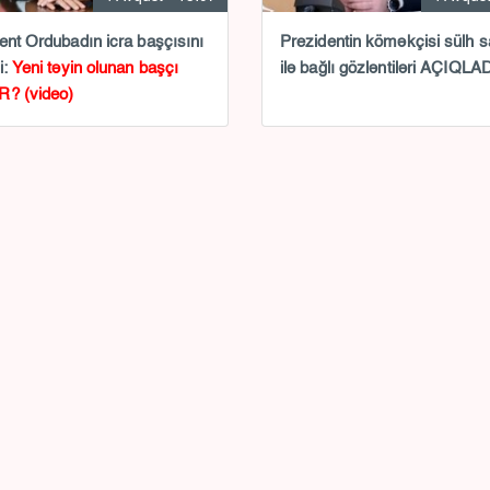
ent Ordubadın icra başçısını
Prezidentin köməkçisi sülh s
i:
Yeni təyin olunan başçı
ilə bağlı gözləntiləri AÇIQLA
R? (video)