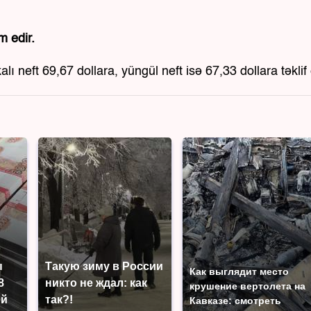
 edir.
lı neft 69,67 dollara, yüngül neft isə 67,33 dollara təklif e
ы
Такую зиму в России
Как выглядит место
8
никто не ждал: как
крушение вертолета на
ей
так?!
Кавказе: смотреть