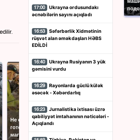
маши
Ukrayna ordusundakı
17:00
подо
əcnəbilərin sayını açıqladı
Səfərbərlik Xidmətinin
16:53
dilir.
rüşvət alan əməkdaşları HƏBS
EDİLDİ
Ukrayna Rusiyanın 3 yük
16:40
gəmisini vurdu
Rayonlarda güclü külək
16:29
əsəcək - Xəbərdarlıq
Jurnalistika ixtisası üzrə
16:23
qabiliyyət imtahanının nəticələri -
Не ешьте эту
В ОАЭ произошло
Açıqlandı
готовую еду из
жестокое убийство
магазина: список
криптомиллионера
Türkiyə, Pakistan və