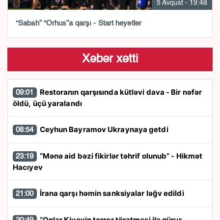
5 Avqust - 19:48
“Sabah” “Orhus”a qarşı - Start heyətlər
Xəbər xətti
Restoranın qarşısında kütləvi dava - Bir nəfər
09:01
öldü, üçü yaralandı
Ceyhun Bayramov Ukraynaya getdi
08:54
“Mənə aid bəzi fikirlər təhrif olunub” - Hikmət
23:19
Hacıyev
İrana qarşı həmin sanksiyalar ləğv edildi
21:00
“Onlar Kiyevin terror törətməsi ilə qürur