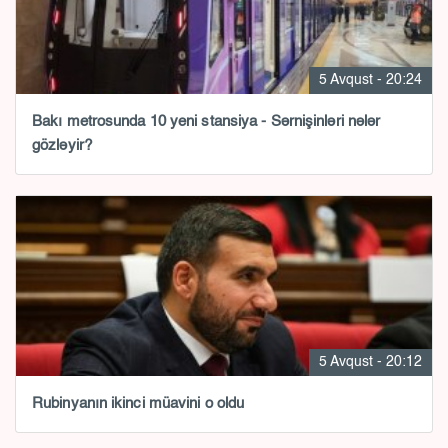
5 Avqust - 20:24
Bakı metrosunda 10 yeni stansiya - Sərnişinləri nələr
gözləyir?
5 Avqust - 20:12
Rubinyanın ikinci müavini o oldu