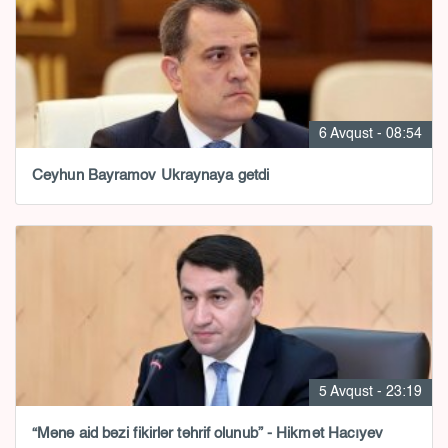
6 Avqust - 08:54
Ceyhun Bayramov Ukraynaya getdi
5 Avqust - 23:19
“Mənə aid bəzi fikirlər təhrif olunub” - Hikmət Hacıyev