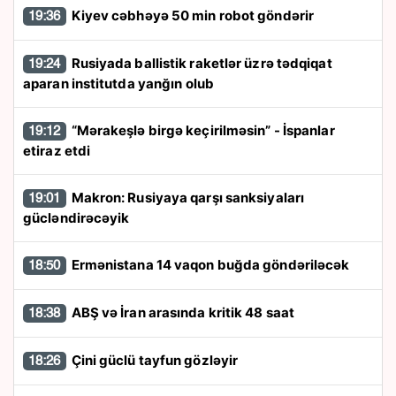
Kiyev cəbhəyə 50 min robot göndərir
19:36
Rusiyada ballistik raketlər üzrə tədqiqat
19:24
aparan institutda yanğın olub
“Mərakeşlə birgə keçirilməsin” - İspanlar
19:12
etiraz etdi
Makron: Rusiyaya qarşı sanksiyaları
19:01
gücləndirəcəyik
Ermənistana 14 vaqon buğda göndəriləcək
18:50
ABŞ və İran arasında kritik 48 saat
18:38
Çini güclü tayfun gözləyir
18:26