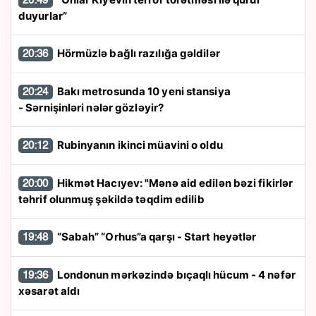
20:49
duyurlar”
Hörmüzlə bağlı razılığa gəldilər
20:36
Bakı metrosunda 10 yeni stansiya
20:24
- Sərnişinləri nələr gözləyir?
Rubinyanın ikinci müavini o oldu
20:12
Hikmət Hacıyev: "Mənə aid edilən bəzi fikirlər
20:00
təhrif olunmuş şəkildə təqdim edilib
“Sabah” “Orhus”a qarşı - Start heyətlər
19:48
Londonun mərkəzində bıçaqlı hücum - 4 nəfər
19:36
xəsarət aldı