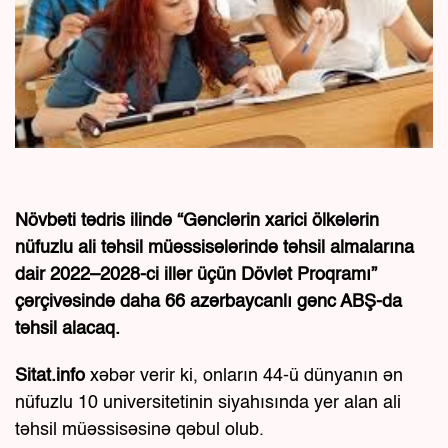
Növbəti tədris ilində “Gənclərin xarici ölkələrin
nüfuzlu ali təhsil müəssisələrində təhsil almalarına
dair 2022–2028-ci illər üçün Dövlət Proqramı”
çərçivəsində daha 66 azərbaycanlı gənc ABŞ-da
təhsil alacaq.
Sitat.info
xəbər verir ki, onların 44-ü dünyanın ən
nüfuzlu 10 universitetinin siyahısında yer alan ali
təhsil müəssisəsinə qəbul olub.