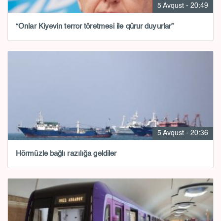
5 Avqust - 20:49
“Onlar Kiyevin terror törətməsi ilə qürur duyurlar”
5 Avqust - 20:36
Hörmüzlə bağlı razılığa gəldilər