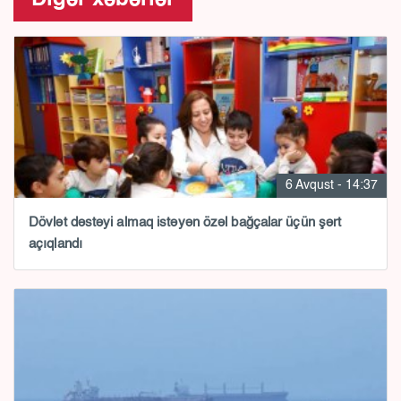
Digər xəbərlər
6 Avqust - 14:37
Dövlət dəstəyi almaq istəyən özəl bağçalar üçün şərt
açıqlandı