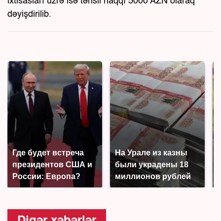
ixtisasları üzrə isə təhsil haqqı 5000 AZN olaraq
dəyişdirilib.
Где будет встреча
На Урале из казны
президентов США и
были украдены 18
России: Европа?
миллионов рублей