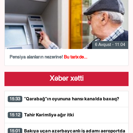
6 Avqust - 11:04
Pensiya alanların nəzərinə!
Bu tarixdə...
Xəbər xətti
“Qarabağ”ın oyununa hansı kanalda baxaq?
15:33
Tahir Kərimliyə ağır itki
15:12
Bakıya uçan azərbaycanlı iş adamı aeroportda
15:01