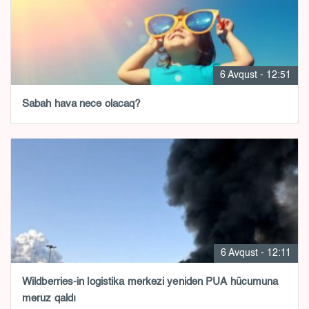
6 Avqust - 12:51
Sabah hava necə olacaq?
6 Avqust - 12:11
Wildberries-in logistika mərkəzi yenidən PUA hücumuna
məruz qaldı