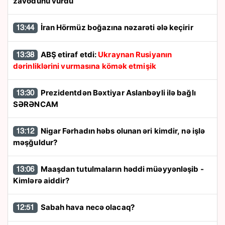
zavodunu vurdu
İran Hörmüz boğazına nəzarəti ələ keçirir
13:44
ABŞ etiraf etdi:
Ukraynan Rusiyanın
13:38
dərinliklərini vurmasına kömək etmişik
Prezidentdən Bəxtiyar Aslanbəyli ilə bağlı
13:30
SƏRƏNCAM
Nigar Fərhadın həbs olunan əri kimdir, nə işlə
13:12
məşğuldur?
Maaşdan tutulmaların həddi müəyyənləşib -
13:06
Kimlərə aiddir?
Sabah hava necə olacaq?
12:51