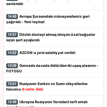
saxlanıldı
Avropa Şurasındakı nümayəndəmiz geri
14:48
çağırıldı - Yeni təyinat
Dövlət dəstəyi almaq istəyən özəl bağçalar
14:37
üçün şərt açıqlandı
AZCON-a yeni səlahiyyət verildi
14:22
Gəncədə davada öldürülən iki uşaq atasının -
14:08
FOTOSU
Rusiyanın Xarkov və Sumı vilayətlərinə
13:57
hücumu:
6 nəfər öldü
Ukrayna Rusiyanın Yaroslavl neft emalı
13:48