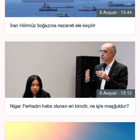
6 Avqust - 13:44
İran Hörmüz boğazına nəzarəti ələ keçirir
6 Avqust - 13:12
Nigar Fərhadın həbs olunan əri kimdir, nə işlə məşğuldur?