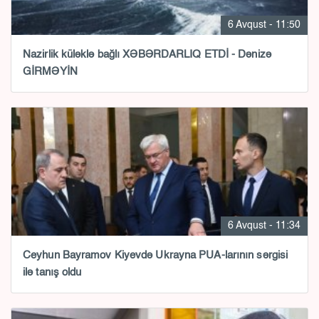
6 Avqust - 11:50
Nazirlik küləklə bağlı XƏBƏRDARLIQ ETDİ - Dənizə
GİRMƏYİN
6 Avqust - 11:34
Ceyhun Bayramov Kiyevdə Ukrayna PUA-larının sərgisi
ilə tanış oldu