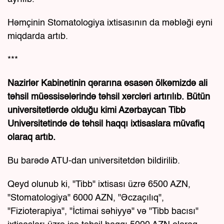
Həmçinin Stomatologiya ixtisasının da məbləği eyni
miqdarda artıb.
***
Nazirlər Kabinetinin qərarına əsasən ölkəmizdə ali
təhsil müəssisələrində təhsil xərcləri artırılıb. Bütün
universitetlərdə olduğu kimi Azərbaycan Tibb
Universitetində də təhsil haqqı ixtisaslara müvafiq
olaraq artıb.
Bu barədə ATU-dan universitetdən bildirilib.
Qeyd olunub ki, "Tibb" ixtisası üzrə 6500 AZN,
"Stomatologiya" 6000 AZN, "Əczaçılıq",
"Fizioterapiya", "İctimai səhiyyə" və "Tibb bacısı"