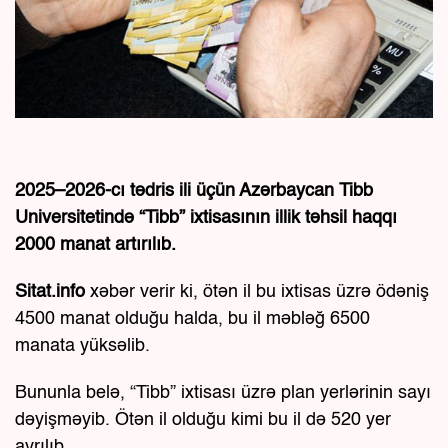
2025–2026-cı tədris ili üçün Azərbaycan Tibb
Universitetində “Tibb” ixtisasının illik təhsil haqqı
2000 manat artırılıb.
Sitat.info
xəbər verir ki, ötən il bu ixtisas üzrə ödəniş
4500 manat olduğu halda, bu il məbləğ 6500
manata yüksəlib.
Bununla belə, “Tibb” ixtisası üzrə plan yerlərinin sayı
dəyişməyib. Ötən il olduğu kimi bu il də 520 yer
ayrılıb.