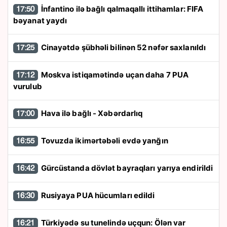
İnfantino ilə bağlı qalmaqallı ittihamlar: FIFA
17:50
bəyanat yaydı
Cinayətdə şübhəli bilinən 52 nəfər saxlanıldı
17:25
Moskva istiqamətində uçan daha 7 PUA
17:12
vurulub
Hava ilə bağlı - Xəbərdarlıq
17:00
Tovuzda ikimərtəbəli evdə yanğın
16:55
Gürcüstanda dövlət bayraqları yarıya endirildi
16:42
Rusiyaya PUA hücumları edildi
16:30
Türkiyədə su tunelində uçqun: Ölən var
16:21