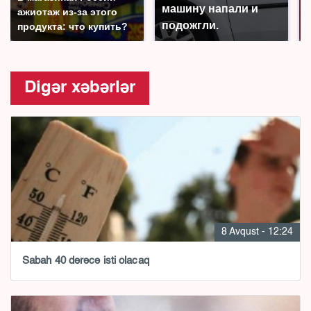
машину напали и
ажиотаж из-за этого
подожгли.
продукта: что купить?
Digər xəbərlər
8 Avqust - 12:24
Sabah 40 dərəcə isti olacaq