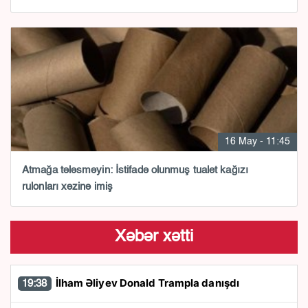
16 May - 11:45
Atmağa tələsməyin: İstifadə olunmuş tualet kağızı
rulonları xəzinə imiş
Xəbər xətti
İlham Əliyev Donald Trampla danışdı
19:38