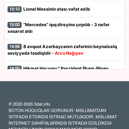
Lionel Messinin atası vəfat edib
15:10
“Mercedes” işıq dirəyinə çırpılıb - 3 nəfər
15:00
xəsarət aldı
8 avqust Azərbaycanın zəfərinin beynəlxalq
14:59
səviyyədə təsdiqidir -
Arzu Nağıyev
Hikmət Hacıyev:" Prezident İlham Əliyev
14:50
müharibəni qazandı, eyni zamanda sülhü də qazandı"
8 avqust dönüşü:
Cənubi Qafqazın siyasi
14:48
xəritəsi necə dəyişdi?
© 2022-2026 Sitat.info
BÜTÜN HÜQUQLAR QORUNUR. MƏLUMATDAN
Ukraynada hərbi helikopterin qəzaya
14:40
İSTİFADƏ ETDİKDƏ İSTİNAD MÜTLƏQDİR. MƏLUMAT
uğraması nəticəsində bort texnik ölüb
İNTERNET SƏHİFƏLƏRİNDƏ İSTİFADƏ EDİLDİKDƏ