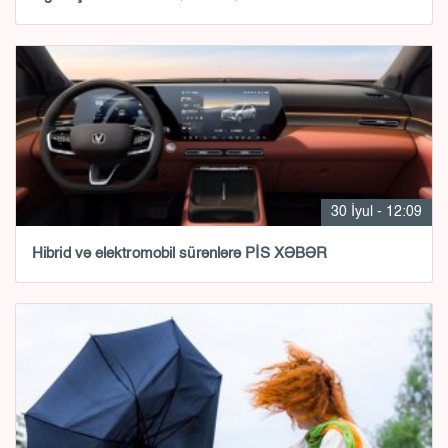
30 İyul - 12:09
Hibrid və elektromobil sürənlərə PİS XƏBƏR