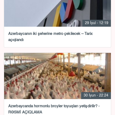
29 İyul - 12:19
Azərbaycanın iki şəhərinə metro çəkiləcək – Tarix
açıqlandı
30 İyun - 22:24
Azərbaycanda hormonlu broyler toyuqları yetişdirilir? -
RƏSMİ AÇIQLAMA