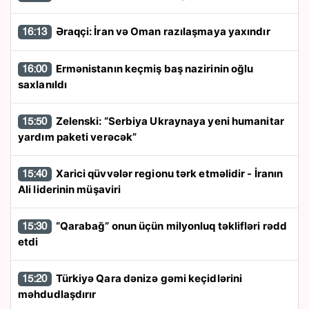
Əraqçi: İran və Oman razılaşmaya yaxındır
16:13
Ermənistanın keçmiş baş nazirinin oğlu
16:00
saxlanıldı
Zelenski: “Serbiya Ukraynaya yeni humanitar
15:50
yardım paketi verəcək”
Xarici qüvvələr regionu tərk etməlidir - İranın
15:40
Ali liderinin müşaviri
“Qarabağ” onun üçün milyonluq təklifləri rədd
15:30
etdi
Türkiyə Qara dənizə gəmi keçidlərini
15:20
məhdudlaşdırır