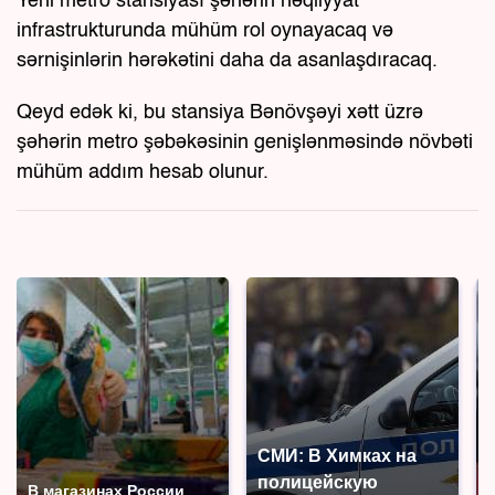
Yeni metro stansiyası şəhərin nəqliyyat
infrastrukturunda mühüm rol oynayacaq və
sərnişinlərin hərəkətini daha da asanlaşdıracaq.
Qeyd edək ki, bu stansiya Bənövşəyi xətt üzrə
şəhərin metro şəbəkəsinin genişlənməsində növbəti
mühüm addım hesab olunur.
СМИ: В Химках на
полицейскую
В магазинах России