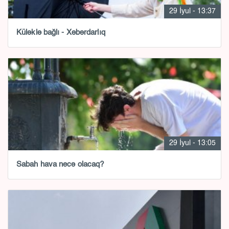
29 İyul - 13:37
Küləklə bağlı - Xəbərdarlıq
29 İyul - 13:05
Sabah hava necə olacaq?