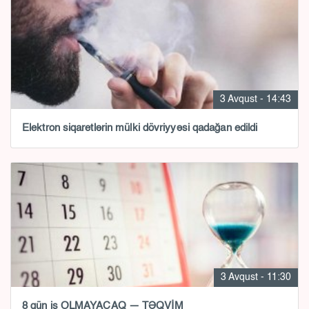
3 Avqust - 14:43
Elektron siqaretlərin mülki dövriyyəsi qadağan edildi
3 Avqust - 11:30
8 gün iş OLMAYACAQ — TƏQVİM