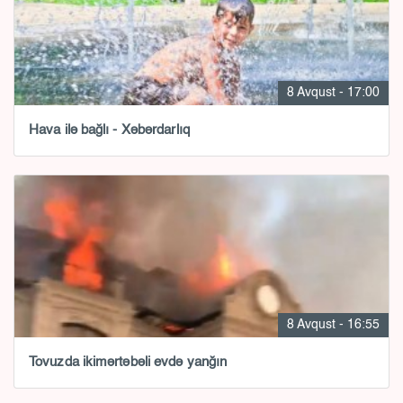
8 Avqust - 17:00
Hava ilə bağlı - Xəbərdarlıq
8 Avqust - 16:55
Tovuzda ikimərtəbəli evdə yanğın