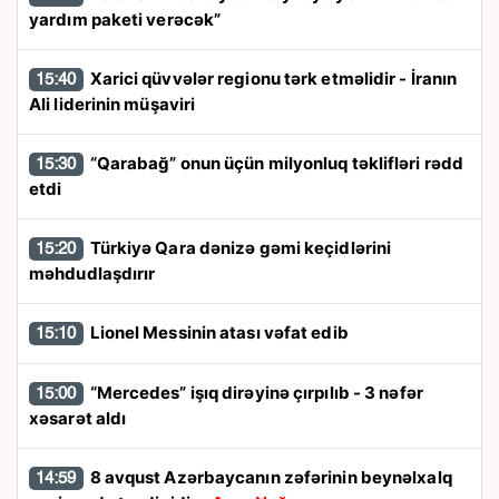
yardım paketi verəcək”
Xarici qüvvələr regionu tərk etməlidir - İranın
15:40
Ali liderinin müşaviri
“Qarabağ” onun üçün milyonluq təklifləri rədd
15:30
etdi
Türkiyə Qara dənizə gəmi keçidlərini
15:20
məhdudlaşdırır
Lionel Messinin atası vəfat edib
15:10
“Mercedes” işıq dirəyinə çırpılıb - 3 nəfər
15:00
xəsarət aldı
8 avqust Azərbaycanın zəfərinin beynəlxalq
14:59