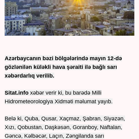
Azərbaycanın bəzi bölgələrində mayın 12-də
gözlənilən küləkli hava şəraiti ilə bağlı sarı
xəbərdarlıq verilib.
Sitat.info
xəbər verir ki, bu barədə Milli
Hidrometeorologiya Xidməti məlumat yayıb.
Belə ki, Quba, Qusar, Xaçmaz, Şabran, Siyəzən,
Xızı, Qobustan, Daşkəsən, Goranboy, Naftalan,
Gəncə, Kəlbəcər, Laçın, Zəngilanda sarı