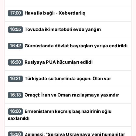
Hava ilə bağlı - Xəbərdarlıq
17:00
Tovuzda ikimərtəbəli evdə yanğın
16:55
Gürcüstanda dövlət bayraqları yarıya endirildi
16:42
Rusiyaya PUA hücumları edildi
16:30
Türkiyədə su tunelində uçqun: Ölən var
16:21
Əraqçi: İran və Oman razılaşmaya yaxındır
16:13
Ermənistanın keçmiş baş nazirinin oğlu
16:00
saxlanıldı
Zelenski: “Serbiya Ukraynaya yeni humanitar
15:50