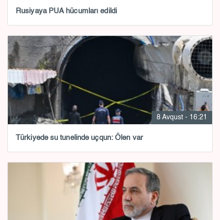
Rusiyaya PUA hücumları edildi
8 Avqust - 16:21
Türkiyədə su tunelində uçqun: Ölən var