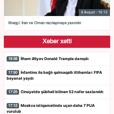
8 Avqust - 16:13
Əraqçi: İran və Oman razılaşmaya yaxındır
Xəbər xətti
İlham Əliyev Donald Trampla danışdı
19:38
İnfantino ilə bağlı qalmaqallı ittihamlar: FIFA
17:50
bəyanat yaydı
Cinayətdə şübhəli bilinən 52 nəfər saxlanıldı
17:25
Moskva istiqamətində uçan daha 7 PUA
17:12
vurulub