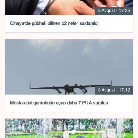
8 Avqust - 17:25
Cinayətdə şübhəli bilinən 52 nəfər saxlanıldı
8 Avqust - 17:12
Moskva istiqamətində uçan daha 7 PUA vurulub