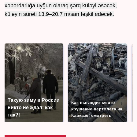
xəbərdarlığa uyğun olaraq şərq küləyi əsəcək,
küləyin sürəti 13.9–20.7 m/san təşkil edəcək.
Такую зиму в России
Как выглядит место
никто не ждал: как
крушение вертолета на
так?!
Кавказе: смотреть