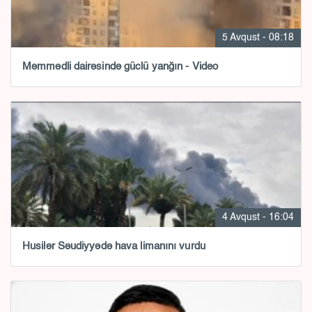
5 Avqust - 08:18
Məmmədli dairəsində güclü yanğın - Video
4 Avqust - 16:04
Husilər Səudiyyədə hava limanını vurdu