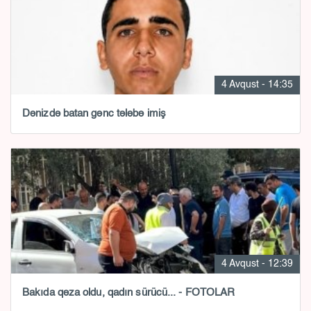
4 Avqust - 14:35
Dənizdə batan gənc tələbə imiş
4 Avqust - 12:39
Bakıda qəza oldu, qadın sürücü... - FOTOLAR