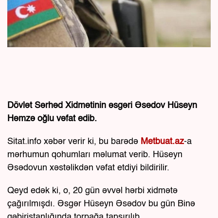
Dövlət Sərhəd Xidmətinin əsgəri Əsədov Hüseyn
Həmzə oğlu vəfat edib.
Sitat.info xəbər verir ki, bu barədə
Metbuat.az
-a
mərhumun qohumları məlumat verib. Hüseyn
Əsədovun xəstəlikdən vəfat etdiyi bildirilir.
Qeyd edək ki, o, 20 gün əvvəl hərbi xidmətə
çağırılmışdı. Əsgər Hüseyn Əsədov bu gün Binə
qəbiristanlığında torpağa tapşırılıb.