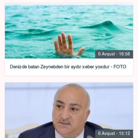
6 Avqust - 16:58
Dənizdə batan Zeynəbdən bir aydır xəbər yoxdur - FOTO
6 Avqust - 15:12