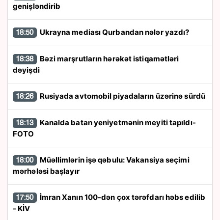
genişləndirib
Ukrayna mediası Qurbandan nələr yazdı?
18:50
Bəzi marşrutların hərəkət istiqamətləri
18:38
dəyişdi
Rusiyada avtomobil piyadaların üzərinə sürdü
18:26
Kanalda batan yeniyetmənin meyiti tapıldı-
18:13
FOTO
Müəllimlərin işə qəbulu: Vakansiya seçimi
18:00
mərhələsi başlayır
İmran Xanın 100-dən çox tərəfdarı həbs edilib
17:50
- KİV