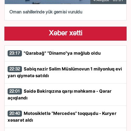
4 Avqust - 09:01
Oman sahillərində yük gəmisi vuruldu
Xəbər xətti
"Qarabağ" "Dinamo"ya məğlub oldu
23:17
Sabiq nazir Səlim Müslümovun 1 milyonluq evi
22:32
yarı qiymətə satıldı
Səidə Bəkirqızına qarşı məhkəmə - Qərar
22:01
açıqlandı
Motosikletlə “Mercedes” toqquşdu - Kuryer
20:40
xəsarət aldı