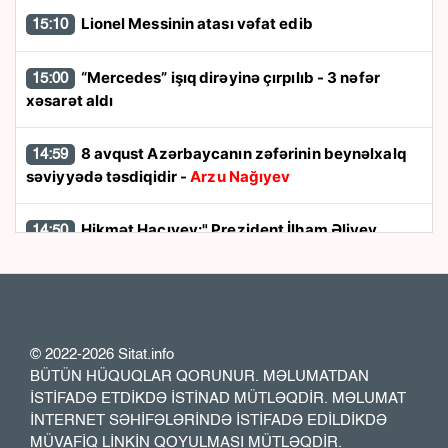
Lionel Messinin atası vəfat edib
15:10
“Mercedes” işıq dirəyinə çırpılıb - 3 nəfər
15:00
xəsarət aldı
8 avqust Azərbaycanın zəfərinin beynəlxalq
14:59
səviyyədə təsdiqidir -
Arzu Nağıyev
Hikmət Hacıyev:" Prezident İlham Əliyev
14:50
müharibəni qazandı, eyni zamanda sülhü də qazandı"
8 avqust dönüşü:
Cənubi Qafqazın siyasi
14:48
xəritəsi necə dəyişdi?
© 2022-2026 Sitat.info
BÜTÜN HÜQUQLAR QORUNUR. MƏLUMATDAN
Ukraynada hərbi helikopterin qəzaya
14:40
İSTİFADƏ ETDİKDƏ İSTİNAD MÜTLƏQDİR. MƏLUMAT
uğraması nəticəsində bort texnik ölüb
İNTERNET SƏHİFƏLƏRİNDƏ İSTİFADƏ EDİLDİKDƏ
MÜVAFİQ LİNKİN QOYULMASI MÜTLƏQDİR.