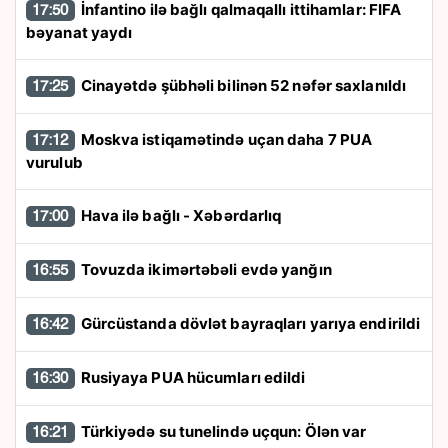
İnfantino ilə bağlı qalmaqallı ittihamlar: FIFA
17:50
bəyanat yaydı
Cinayətdə şübhəli bilinən 52 nəfər saxlanıldı
17:25
Moskva istiqamətində uçan daha 7 PUA
17:12
vurulub
Hava ilə bağlı - Xəbərdarlıq
17:00
Tovuzda ikimərtəbəli evdə yanğın
16:55
Gürcüstanda dövlət bayraqları yarıya endirildi
16:42
Rusiyaya PUA hücumları edildi
16:30
Türkiyədə su tunelində uçqun: Ölən var
16:21