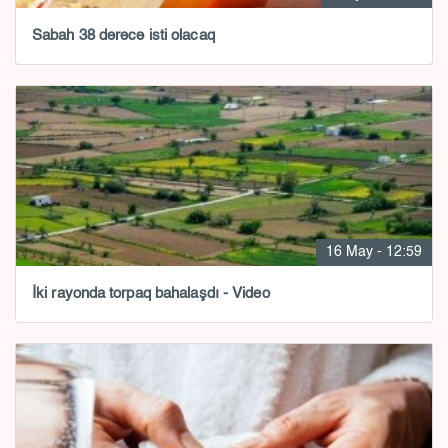
Sabah 38 dərəcə isti olacaq
16 May - 12:59
İki rayonda torpaq bahalaşdı - Video