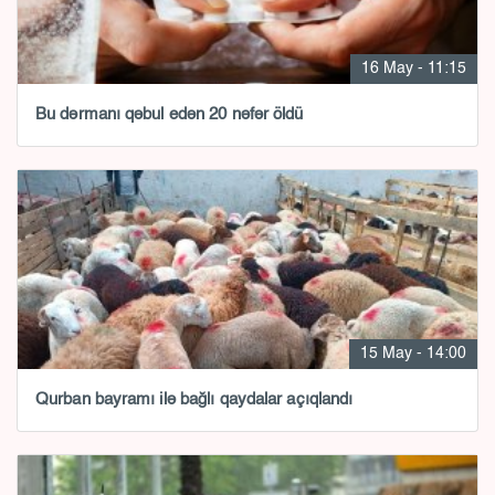
16 May - 11:15
Bu dərmanı qəbul edən 20 nəfər öldü
15 May - 14:00
Qurban bayramı ilə bağlı qaydalar açıqlandı