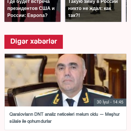
Где будет встреча
Такую зиму в России
президентов США и
никто не ждал: как
России: Европа?
так?!
Digər xəbərlər
30 İyul - 14:45
Qaralovların DNT analiz nəticələri məlum oldu — Məşhur
sülalə ilə qohumdurlar