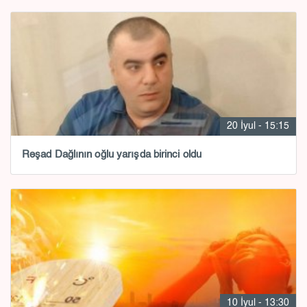
20 İyul - 15:15
Rəşad Dağlının oğlu yarışda birinci oldu
10 İyul - 13:30