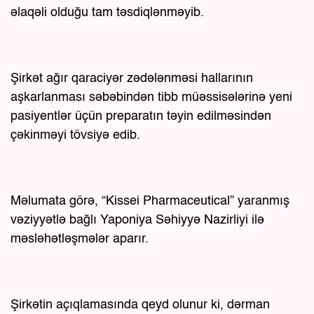
əlaqəli olduğu tam təsdiqlənməyib.
Şirkət ağır qaraciyər zədələnməsi hallarının
aşkarlanması səbəbindən tibb müəssisələrinə yeni
pasiyentlər üçün preparatın təyin edilməsindən
çəkinməyi tövsiyə edib.
Məlumata görə, “Kissei Pharmaceutical” yaranmış
vəziyyətlə bağlı Yaponiya Səhiyyə Nazirliyi ilə
məsləhətləşmələr aparır.
Şirkətin açıqlamasında qeyd olunur ki, dərman