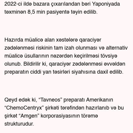
2022-ci ildə bazara çıxarılandan bəri Yaponiyada
təxminən 8,5 min pasiyentə təyin edilib.
Hazırda müalicə alan xəstələrə qaraciyər
zədələnməsi riskinin tam izah olunması və alternativ
müalicə üsullarının nəzərdən keçirilməsi tövsiyə
olunub. Bildirilir ki, qaraciyər zədələnməsi əvvəldən
preparatın ciddi yan təsirləri siyahısına daxil edilib.
Qeyd edək ki, “Tavneos” preparatı Amerikanın
“ChemoCentryx” şirkəti tərəfindən hazırlanıb və bu
şirkət “Amgen” korporasiyasının törəmə
strukturudur.