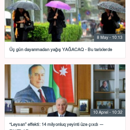
8 May - 10:13
Üç gün dayanmadan yağış YAĞACAQ - Bu tarixlərdə
10 Aprel - 10:32
“Leysan” effekti: 14 milyonluq yeyinti üzə çıxdı —