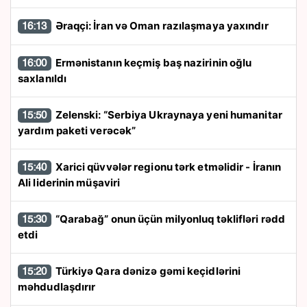
Əraqçi: İran və Oman razılaşmaya yaxındır
16:13
Ermənistanın keçmiş baş nazirinin oğlu
16:00
saxlanıldı
Zelenski: “Serbiya Ukraynaya yeni humanitar
15:50
yardım paketi verəcək”
Xarici qüvvələr regionu tərk etməlidir - İranın
15:40
Ali liderinin müşaviri
“Qarabağ” onun üçün milyonluq təklifləri rədd
15:30
etdi
Türkiyə Qara dənizə gəmi keçidlərini
15:20
məhdudlaşdırır