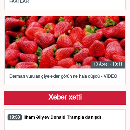
FAKTLAR
10 Aprel - 10:11
Dərman vurulan çiyələklər görün nə hala düşdü - VİDEO
Xəbər xətti
İlham Əliyev Donald Trampla danışdı
19:38