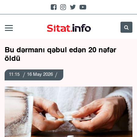
Bu dərmanı qəbul edən 20 nəfər
öldü
11:15
16 May 2026