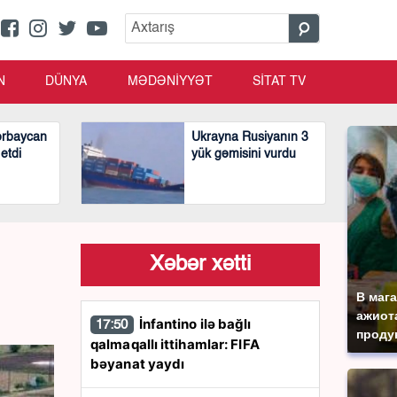
N
DÜNYA
MƏDƏNİYYƏT
SİTAT TV
ərbaycan
Ukrayna Rusiyanın 3
 etdi
yük gəmisini vurdu
Xəbər xətti
В маг
ажиота
İnfantino ilə bağlı
17:50
продук
qalmaqallı ittihamlar: FIFA
bəyanat yaydı