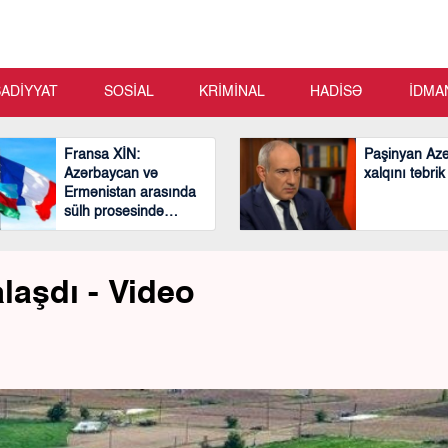
SADİYYAT
SOSİAL
KRİMİNAL
HADİSƏ
İDMA
Fransa XİN:
Paşinyan Az
Azərbaycan və
xalqını təbrik
Ermənistan arasında
sülh prosesində
mühüm və cəsarətli
addımlar atılıb
laşdı - Video