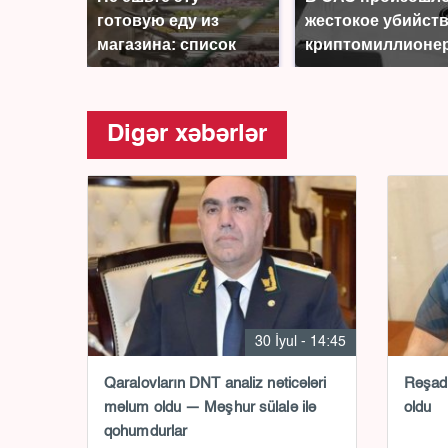
готовую еду из
жестокое убийст
магазина: список
криптомиллионе
Digər xəbərlər
30 İyul - 14:45
Qaralovların DNT analiz nəticələri
Rəşad 
məlum oldu — Məşhur sülalə ilə
oldu
qohumdurlar