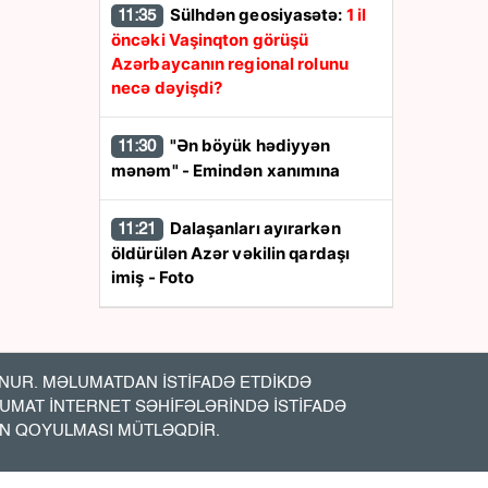
Sülhdən geosiyasətə:
1 il
11:35
öncəki Vaşinqton görüşü
Azərbaycanın regional rolunu
necə dəyişdi?
"Ən böyük hədiyyən
11:30
mənəm" - Emindən xanımına
Dalaşanları ayırarkən
11:21
öldürülən Azər vəkilin qardaşı
imiş - Foto
Pensiyalar ÖDƏNİLDİ
11:19
UR. MƏLUMATDAN İSTİFADƏ ETDİKDƏ
ABŞ -Azərbaycan iqtisadi
11:15
LUMAT İNTERNET SƏHİFƏLƏRİNDƏ İSTİFADƏ
əlaqələrində yeni mərhələ:
7,5
İN QOYULMASI MÜTLƏQDİR.
milyard dollarlıq sazişlər nə vəd
edir?