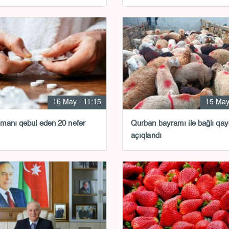
16 May - 11:15
15 May
manı qəbul edən 20 nəfər
Qurban bayramı ilə bağlı qay
açıqlandı