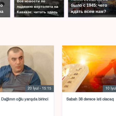
Все новости по
во
было с 1945: чего
падению вертолета на
ра
ждать всем нам?
Кавказе: читать здесь
20 İyul - 15:15
10 İyu
Dağlının oğlu yarışda birinci
Sabah 38 dərəcə isti olacaq