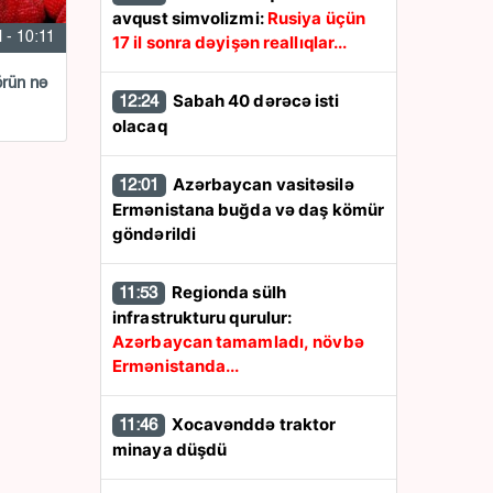
avqust simvolizmi:
Rusiya üçün
 - 10:11
17 il sonra dəyişən reallıqlar...
örün nə
Sabah 40 dərəcə isti
12:24
olacaq
Azərbaycan vasitəsilə
12:01
Ermənistana buğda və daş kömür
göndərildi
Regionda sülh
11:53
infrastrukturu qurulur:
Azərbaycan tamamladı, növbə
Ermənistanda...
Xocavənddə traktor
11:46
minaya düşdü