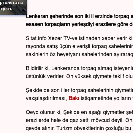
ртолета на
отреть
Lənkəran şəhərində son iki il ərzində torpaq
əsasən torpaqların yerləşdiyi ərazilərə görə də
Sitat.info Xəzər TV-yə istinadən xəbər verir ki
rayonda satış üçün əlverişli torpaq sahələrinin
sakinlərin öz həyətyanı sahələrindən ayıraraq s
Bildirilir ki, Lənkəranda torpaq almaq istəyən
üstünlük verirlər. Ən yüksək qiymətə təklif ol
Şəkidə də son illər torpaq sahələrinin qiymətl
yaxşılaşdırılması,
Bakı
istiqamətində yolların t
Qeyd olunur ki, Şəkidə ən aşağı qiymətlər şə
ərazilərdə hələ də qaz xətti mövcud deyil. Ə
qeydə alınır. Turizm obyektlərinin çoxluğu bu 