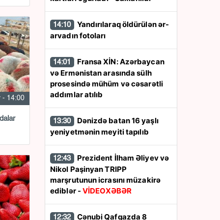
Yandırılaraq öldürülən ər-
14:10
arvadın fotoları
Fransa XİN: Azərbaycan
14:01
və Ermənistan arasında sülh
prosesində mühüm və cəsarətli
addımlar atılıb
 - 14:00
dalar
Dənizdə batan 16 yaşlı
13:30
yeniyetmənin meyiti tapılıb
Prezident İlham Əliyev və
12:43
Nikol Paşinyan TRIPP
marşrutunun icrasını müzakirə
ediblər -
VİDEOXƏBƏR
Cənubi Qafqazda 8
12:32