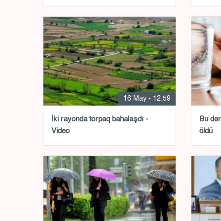
16 May - 12:59
İki rayonda torpaq bahalaşdı -
Bu dər
Video
öldü