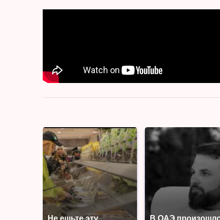
Не ешьте эту
В ОАЭ произошл