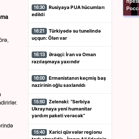
през
Rusiyaya PUA hücumları
16:30
Росс
edildi
aşma
Türkiyədə su tunelində
16:21
uçqun: Ölən var
örə,
Əraqçi: İran və Oman
16:13
razılaşmaya yaxındır
Ermənistanın keçmiş baş
16:00
nazirinin oğlu saxlanıldı
n
Zelenski: “Serbiya
15:50
irirlər.
Ukraynaya yeni humanitar
yardım paketi verəcək”
ərində
Xarici qüvvələr regionu
15:40