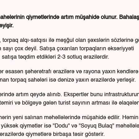
 sahələrinin qiymətlərində artım müşahidə olunur. Bahal
yişir.
, torpaq alqı-satqısı ilə məşğul olan şəxslərin sözlərinə g
 sayı çox deyil. Satışa çıxarılan torpaqların əksəriyyəti
atışa təqdim etdikləri 2-3 sotluq ərazilərdir.
lər əsasən şəhərətrafı ərazilərə və rayona yaxın kəndlərə
unan torpaq sahələri isə dənizə yaxın ərazilərdə yerləşir.
ərində artım qeydə alınıb. Ekspertlər bunu infrastrukturu
əmiri və bölgəyə gələn turist sayının artması ilə əlaqələnd
hərin yeni salınan məhəllələrində müşahidə edilir. Həmin
n yüksək qiymətlər isə "Dodu" və "Soyuq Bulaq" məhəlləl
ərazilərdə qiymətlərə birbaşa təsir göstərir.