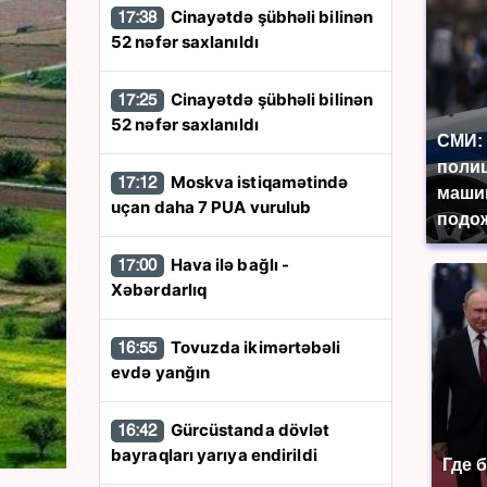
Cinayətdə şübhəli bilinən
17:38
52 nəfər saxlanıldı
Cinayətdə şübhəli bilinən
17:25
52 nəfər saxlanıldı
СМИ: 
поли
Moskva istiqamətində
17:12
маши
uçan daha 7 PUA vurulub
подож
Hava ilə bağlı -
17:00
Xəbərdarlıq
Tovuzda ikimərtəbəli
16:55
evdə yanğın
Gürcüstanda dövlət
16:42
bayraqları yarıya endirildi
Где 