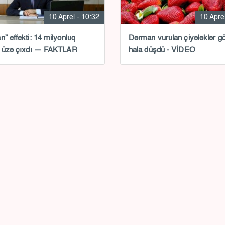
10 Aprel - 10:32
10 Aprel
n” effekti: 14 milyonluq
Dərman vurulan çiyələklər g
i üzə çıxdı — FAKTLAR
hala düşdü - VİDEO