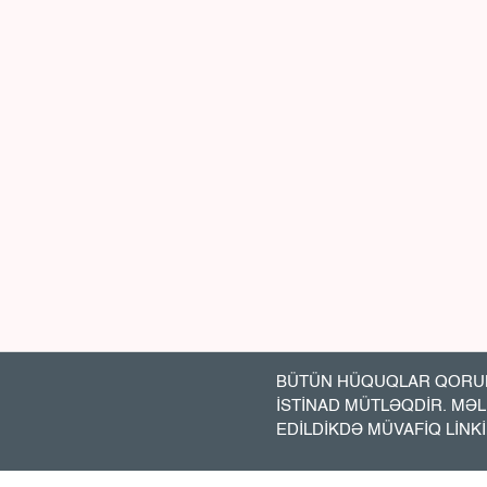
BÜTÜN HÜQUQLAR QORUN
İSTİNAD MÜTLƏQDİR. MƏ
EDİLDİKDƏ MÜVAFİQ LİNK