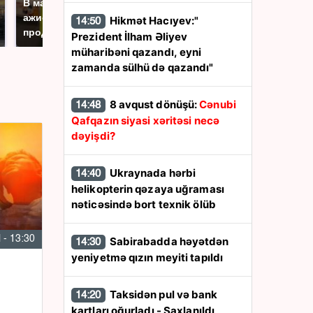
В магазинах России
машину напали и
ажиотаж из-за этого
Hikmət Hacıyev:"
14:50
подожгли.
продукта: что купить?
Prezident İlham Əliyev
müharibəni qazandı, eyni
zamanda sülhü də qazandı"
8 avqust dönüşü:
Cənubi
14:48
Qafqazın siyasi xəritəsi necə
dəyişdi?
Ukraynada hərbi
14:40
helikopterin qəzaya uğraması
nəticəsində bort texnik ölüb
l - 13:30
Sabirabadda həyətdən
14:30
yeniyetmə qızın meyiti tapıldı
Taksidən pul və bank
14:20
kartları oğurladı - Saxlanıldı