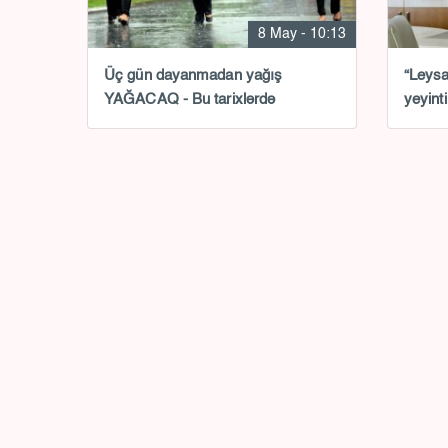
8 May - 10:13
Üç gün dayanmadan yağış
“Leysa
YAĞACAQ - Bu tarixlərdə
yeyint