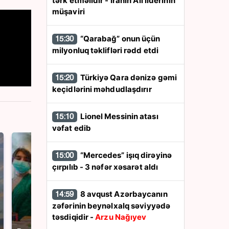
tərk etməlidir - İranın Ali liderinin
müşaviri
“Qarabağ” onun üçün
15:30
milyonluq təklifləri rədd etdi
Türkiyə Qara dənizə gəmi
15:20
keçidlərini məhdudlaşdırır
Lionel Messinin atası
15:10
vəfat edib
“Mercedes” işıq dirəyinə
15:00
çırpılıb - 3 nəfər xəsarət aldı
8 avqust Azərbaycanın
14:59
zəfərinin beynəlxalq səviyyədə
СМИ: В Химках на
təsdiqidir -
Arzu Nağıyev
полицейскую