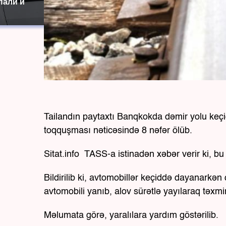
пали и
Tailandın paytaxtı Banqkokda dəmir yolu keçid
toqquşması nəticəsində 8 nəfər ölüb.
Sitat.info TASS-a istinadən xəbər verir ki, b
Bildirilib ki, avtomobillər keçiddə dayanarkə
avtomobili yanıb, alov sürətlə yayılaraq təx
Məlumata görə, yaralılara yardım göstərilib.