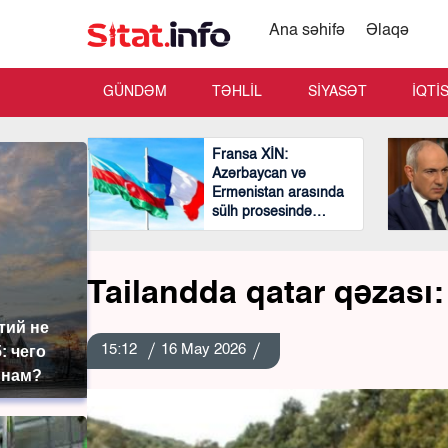
Ana səhifə
Əlaqə
GÜNDƏM
TƏHLİL
SİYASƏT
İQTİ
Fransa XİN:
Azərbaycan və
Ermənistan arasında
sülh prosesində
mühüm və cəsarətli
addımlar atılıb
Tailandda qatar qəzası:
тий не
15:12
16 May 2026
: чего
 нам?