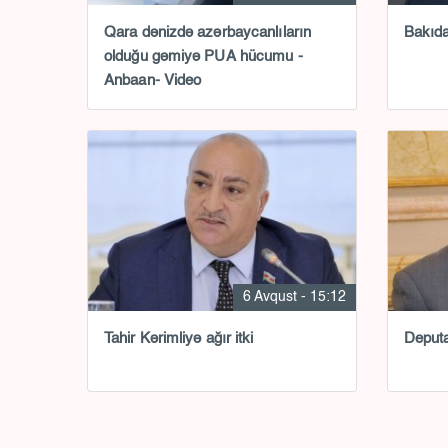
Qara dənizdə azərbaycanlıların
Bakıda 
olduğu gəmiyə PUA hücumu -
Anbaan- Video
6 Avqust - 15:12
Tahir Kərimliyə ağır itki
Deputat