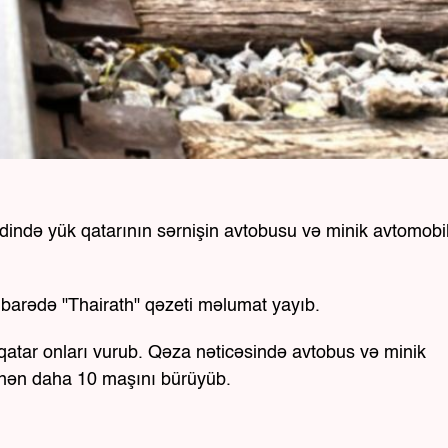
ində yük qatarının sərnişin avtobusu və minik avtomobill
u barədə "Thairath" qəzeti məlumat yayıb.
n qatar onları vurub. Qəza nəticəsində avtobus və minik
minən daha 10 maşını bürüyüb.