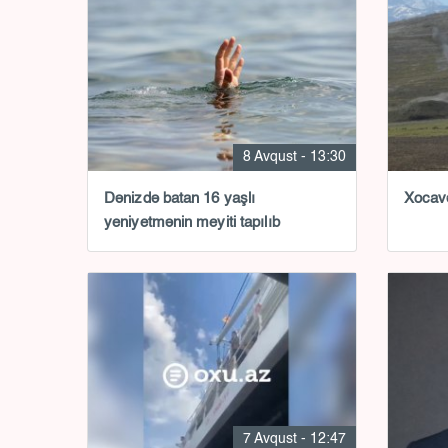
8 Avqust - 13:30
Dənizdə batan 16 yaşlı
Xocavə
yeniyetmənin meyiti tapılıb
7 Avqust - 12:47