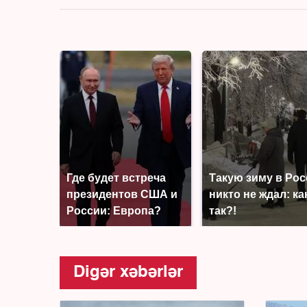
Где будет встреча
Такую зиму в Ро
президентов США и
никто не ждал: ка
России: Европа?
так?!
Digər xəbərlər