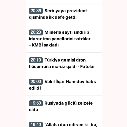
Serbiyaya prezident
20:35
qismində ilk dəfə getdi
Minlərlə saytı sındırıb
20:23
idarəetmə panellərini satdılar
- KMBİ saxladı
Türkiyə gəmisi dron
20:10
hücumuna məruz qaldı - Fotolar
Vəkil İlqar Həmidov həbs
20:00
edildi
Rusiyada güclü zəlzələ
19:50
oldu
“Allaha dua edirəm ki, bu,
19:40