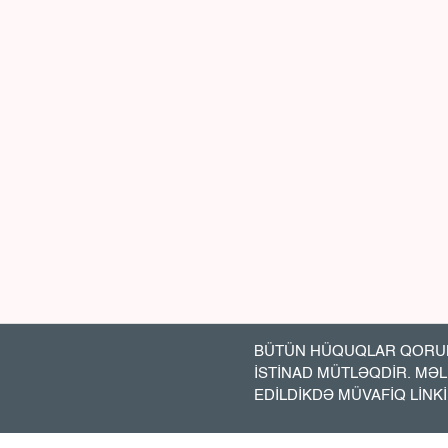
BÜTÜN HÜQUQLAR QORUN
İSTİNAD MÜTLƏQDİR. MƏ
EDİLDİKDƏ MÜVAFİQ LİNK