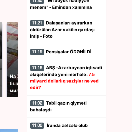
"Ən böyük hədiyyən
11:30
mənəm" - Emindən xanımına
Dalaşanları ayırarkən
11:21
öldürülən Azər vəkilin qardaşı
imiş - Foto
Pensiyalar ÖDƏNİLDİ
11:19
ABŞ -Azərbaycan iqtisadi
11:15
əlaqələrində yeni mərhələ:
7,5
На Урале из казны
Как выглядит место
milyard dollarlıq sazişlər nə vəd
были украдены 18
крушение вертолета на
edir?
миллионов рублей
Кавказе: смотреть
Təbii qazın qiyməti
11:02
bahalaşdı
İranda zəlzələ olub
11:00