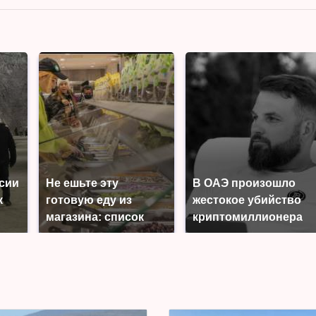
ссии
Не ешьте эту
В ОАЭ произошло
к
готовую еду из
жестокое убийство
магазина: список
криптомиллионера