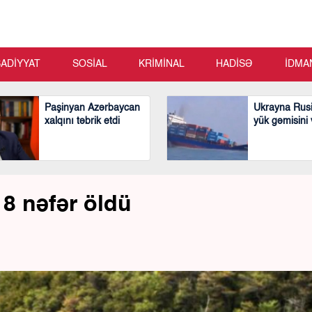
SADİYYAT
SOSİAL
KRİMİNAL
HADİSƏ
İDMA
Paşinyan Azərbaycan
Ukrayna Rusi
xalqını təbrik etdi
yük gəmisini
 8 nəfər öldü