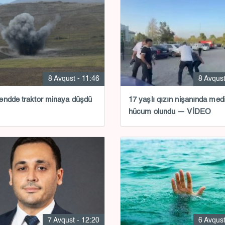
8 Avqust - 11:46
8 Avqust
nddə traktor minaya düşdü
17 yaşlı qızın nişanında med
hücum olundu — VİDEO
7 Avqust - 12:20
6 Avqust