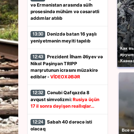
və Ermənistan arasında sülh
prosesində mühüm və cəsarətli
addımlar atılıb
Dənizdə batan 16 yaşlı
13:30
yeniyetmənin meyiti tapılıb
Как в
круше
Prezident İlham Əliyev və
12:43
Кавка
Nikol Paşinyan TRIPP
marşrutunun icrasını müzakirə
ediblər -
VİDEOXƏBƏR
Cənubi Qafqazda 8
12:32
avqust simvolizmi:
Rusiya üçün
17 il sonra dəyişən reallıqlar...
Sabah 40 dərəcə isti
12:24
olacaq
Все н