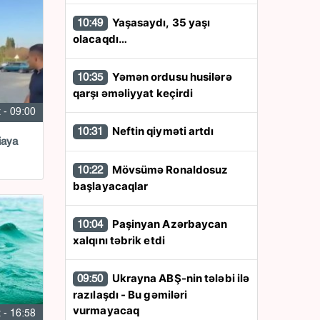
Yaşasaydı, 35 yaşı
10:49
olacaqdı…
Yəmən ordusu husilərə
10:35
qarşı əməliyyat keçirdi
 - 09:00
Neftin qiyməti artdı
10:31
iaya
Mövsümə Ronaldosuz
10:22
başlayacaqlar
Paşinyan Azərbaycan
10:04
xalqını təbrik etdi
Ukrayna ABŞ-nin tələbi ilə
09:50
razılaşdı - Bu gəmiləri
vurmayacaq
 - 16:58