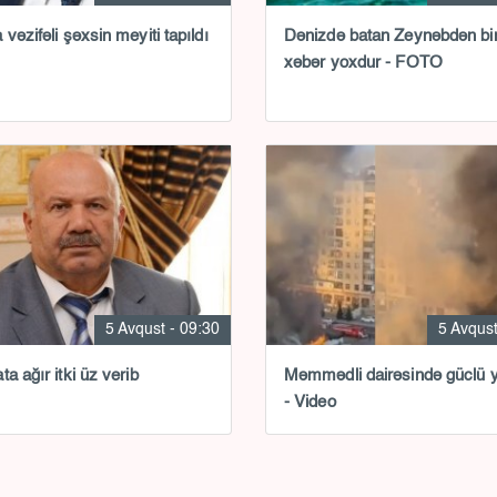
vəzifəli şəxsin meyiti tapıldı
Dənizdə batan Zeynəbdən bir
xəbər yoxdur - FOTO
5 Avqust - 09:30
5 Avqust
a ağır itki üz verib
Məmmədli dairəsində güclü 
- Video