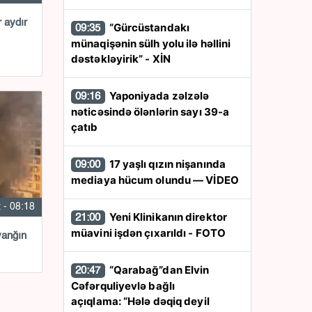
 aydır
“Gürcüstandakı
09:35
münaqişənin sülh yolu ilə həllini
dəstəkləyirik” - XİN
Yaponiyada zəlzələ
09:16
nəticəsində ölənlərin sayı 39-a
çatıb
17 yaşlı qızın nişanında
09:00
mediaya hücum olundu — VİDEO
 - 08:18
Yeni Klinikanın direktor
21:00
müavini işdən çıxarıldı - FOTO
yanğın
“Qarabağ”dan Elvin
20:47
Cəfərquliyevlə bağlı
açıqlama: “Hələ dəqiq deyil