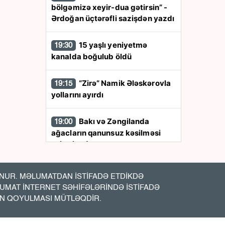
bölgəmizə xeyir-dua gətirsin” -
Ərdoğan üçtərəfli sazişdən yazdı
15 yaşlı yeniyetmə
19:30
kanalda boğulub öldü
“Zirə” Namik Ələskərovla
19:15
yollarını ayırdı
Bakı və Zəngilanda
19:00
ağacların qanunsuz kəsilməsi
aşkarlandı
İslandiya 2028-ci ildə Aİ-
18:48
UR. MƏLUMATDAN İSTİFADƏ ETDİKDƏ
yə qoşula bilər
LUMAT İNTERNET SƏHİFƏLƏRİNDƏ İSTİFADƏ
İN QOYULMASI MÜTLƏQDİR.
“Hər an ölə bilər” -
18:36
Xamenei ilə bağlı növbəti iddia