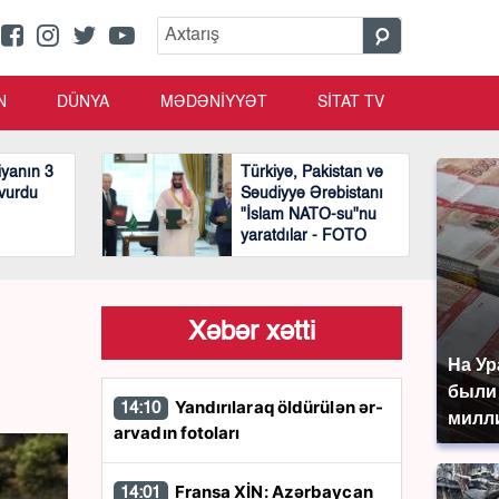
N
DÜNYA
MƏDƏNİYYƏT
SİTAT TV
yanın 3
Türkiyə, Pakistan və
 vurdu
Səudiyyə Ərəbistanı
"İslam NATO-su"nu
yaratdılar - FOTO
Xəbər xətti
На Ур
были
Yandırılaraq öldürülən ər-
14:10
милл
arvadın fotoları
Fransa XİN: Azərbaycan
14:01