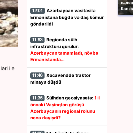
паден
Кавка
Azərbaycan vasitəsilə
12:01
Ermənistana buğda və daş kömür
göndərildi
Regionda sülh
11:53
infrastrukturu qurulur:
Azərbaycan tamamladı, növbə
Ermənistanda...
əri ilə
Xocavənddə traktor
11:46
minaya düşdü
Sülhdən geosiyasətə:
1 il
11:35
öncəki Vaşinqton görüşü
Azərbaycanın regional rolunu
necə dəyişdi?