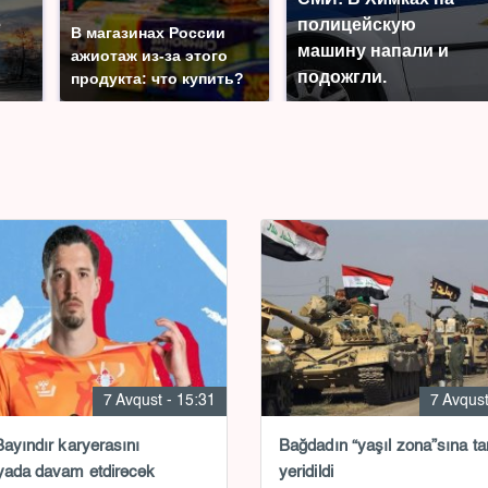
е
полицейскую
В магазинах России
машину напали и
ажиотаж из-за этого
подожгли.
продукта: что купить?
7 Avqust - 15:31
7 Avqust
Bayındır karyerasını
Bağdadın “yaşıl zona”sına ta
yada davam etdirəcək
yeridildi