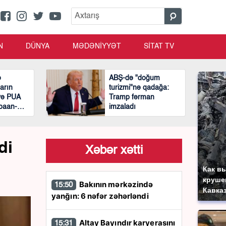
N
DÜNYA
MƏDƏNİYYƏT
SİTAT TV
ə
ABŞ-də "doğum
arın
turizmi"nə qadağa:
yə PUA
Tramp fərman
baan-
imzaladı
di
Xəbər xətti
Как в
круше
Bakının mərkəzində
15:50
Кавка
yanğın: 6 nəfər zəhərləndi
Altay Bayındır karyerasını
15:31