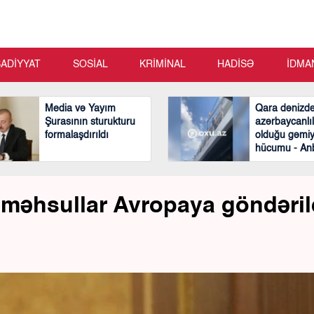
SADİYYAT
SOSİAL
KRİMİNAL
HADİSƏ
İDMA
Media və Yayım
Qara dənizd
Şurasının sturukturu
azərbaycanlıl
formalaşdırıldı
olduğu gəmi
hücumu - An
Video
i məhsullar Avropaya göndəril