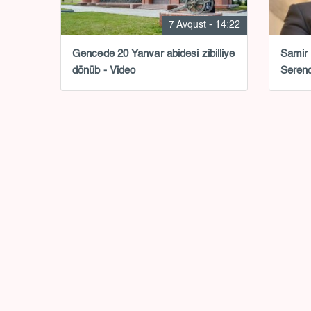
7 Avqust - 14:22
Gəncədə 20 Yanvar abidəsi zibilliyə
Samir Ş
dönüb - Video
Sərən