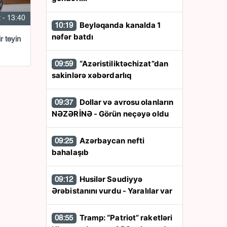
 - 13:40
Beyləqanda kanalda 1
10:19
nəfər batdı
r təyin
“Azəristiliktəchizat”dan
09:59
sakinlərə xəbərdarlıq
Dollar və avrosu olanların
09:37
NƏZƏRİNƏ - Görün neçəyə oldu
Azərbaycan nefti
09:25
bahalaşıb
Husilər Səudiyyə
09:12
Ərəbistanını vurdu - Yaralılar var
Tramp: “Patriot” raketləri
08:55