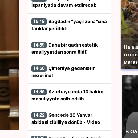
İspaniyada davam etdirəcək
Bağdadın “yaşıl zona”sına
15:19
tanklar yeridildi
Daha bir qadın estetik
14:59
Не еш
əməliyyatdan sonra öldü
готов
магаз
Çimərliyə gedənlərin
14:50
nəzərinə!
Azərbaycanda 13 həkim
14:35
məsuliyyətə cəlb edilib
Gəncədə 20 Yanvar
14:22
abidəsi zibilliyə dönüb - Video
В ОА