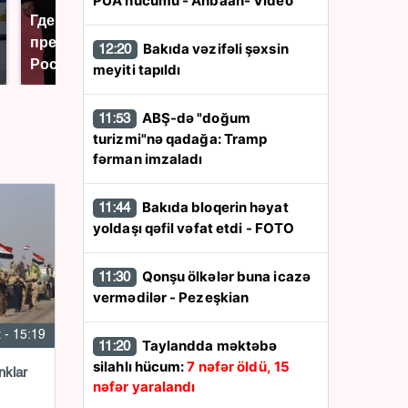
PUA hücumu - Anbaan- Video
Где будет встреча
На Урале из казны
президентов США и
были украдены 18
Bakıda vəzifəli şəxsin
12:20
России: Европа?
миллионов рублей
meyiti tapıldı
ABŞ-də "doğum
11:53
turizmi"nə qadağa: Tramp
fərman imzaladı
Bakıda bloqerin həyat
11:44
yoldaşı qəfil vəfat etdi - FOTO
Qonşu ölkələr buna icazə
11:30
vermədilər - Pezeşkian
 - 15:19
Taylandda məktəbə
11:20
silahlı hücum:
7 nəfər öldü, 15
nklar
nəfər yaralandı