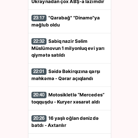
Ukraynadan çox ABŞ-a lazımdır
"Qarabağ" "Dinamo"ya
23:17
məğlub oldu
Sabiq nazir Səlim
22:32
Müslümovun 1 milyonluq evi yarı
qiymətə satıldı
Səidə Bəkirqızına qarşı
22:01
məhkəmə - Qərar açıqlandı
Motosikletlə “Mercedes”
20:40
toqquşdu - Kuryer xəsarət aldı
16 yaşlı oğlan dənizdə
20:26
batdı - Axtarılır