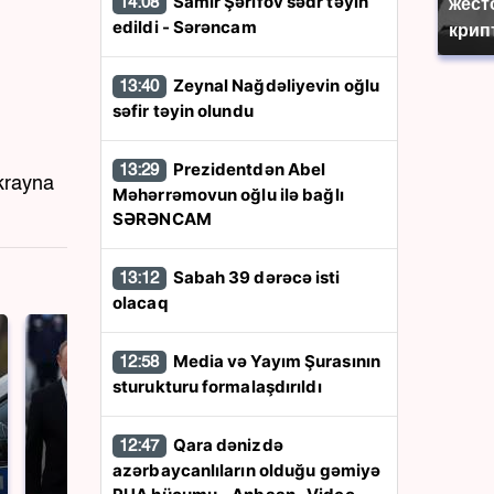
Samir Şərifov sədr təyin
14:08
жест
edildi - Sərəncam
крип
Zeynal Nağdəliyevin oğlu
13:40
səfir təyin olundu
Prezidentdən Abel
13:29
Ukrayna
Məhərrəmovun oğlu ilə bağlı
SƏRƏNCAM
Sabah 39 dərəcə isti
13:12
olacaq
Media və Yayım Şurasının
12:58
sturukturu formalaşdırıldı
Qara dənizdə
12:47
azərbaycanlıların olduğu gəmiyə