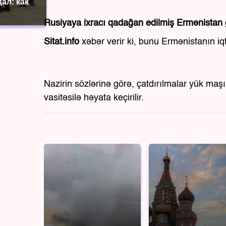
ал: как
Rusiyaya ixracı qadağan edilmiş Ermənistan g
Sitat.info
xəbər verir ki, bunu Ermənistanın i
Nazirin sözlərinə görə, çatdırılmalar yük maş
vasitəsilə həyata keçirilir.