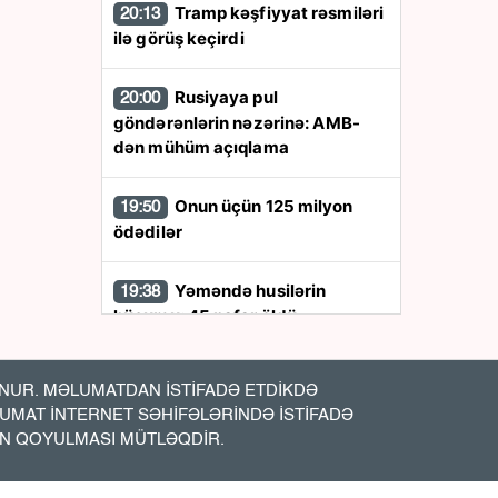
Tramp kəşfiyyat rəsmiləri
20:13
ilə görüş keçirdi
Rusiyaya pul
20:00
göndərənlərin nəzərinə: AMB-
dən mühüm açıqlama
Onun üçün 125 milyon
19:50
ödədilər
Yəməndə husilərin
19:38
hücumu: 45 nəfər öldü
Asim Xudiyev Avropa
19:25
UR. MƏLUMATDAN İSTİFADƏ ETDİKDƏ
Liqasının oyununa təyinat aldı
LUMAT İNTERNET SƏHİFƏLƏRİNDƏ İSTİFADƏ
İN QOYULMASI MÜTLƏQDİR.
Şahbaz Şərif Asim
19:13
Munirlə Ər-Riyada gedir