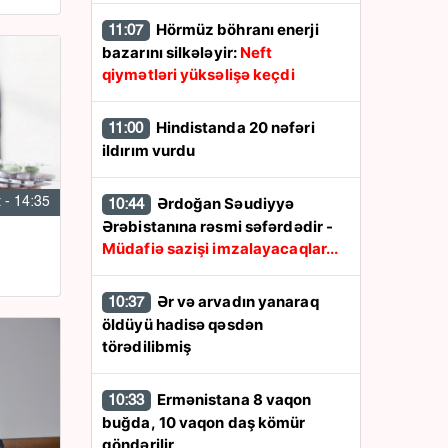
Hörmüz böhranı enerji
11:07
bazarını silkələyir:
Neft
qiymətləri yüksəlişə keçdi
Hindistanda 20 nəfəri
11:00
ildırım vurdu
Ərdoğan Səudiyyə
 - 14:35
10:44
Ərəbistanına rəsmi səfərdədir -
Müdafiə sazişi imzalayacaqlar...
Ər və arvadın yanaraq
10:37
öldüyü hadisə qəsdən
törədilibmiş
Ermənistana 8 vaqon
10:33
buğda, 10 vaqon daş kömür
göndərilir