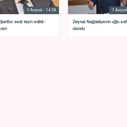
7 Avqust - 14:08
7 Avqust
ərifov sədr təyin edildi -
Zeynal Nağdəliyevin oğlu səfi
cam
olundu