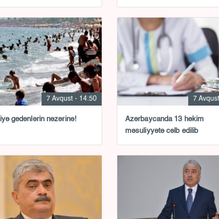
7 Avqust - 14:50
7 Avqust
iyə gedənlərin nəzərinə!
Azərbaycanda 13 həkim
məsuliyyətə cəlb edilib