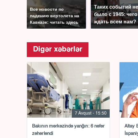
Таких событий н
Все новости по
было с 1945: чего
падению вертолета на
ждать всем нам?
Кавказе: читать здесь
Digər xəbərlər
7 Avqust - 15:50
Bakının mərkəzində yanğın: 6 nəfər
Altay 
zəhərləndi
İspani