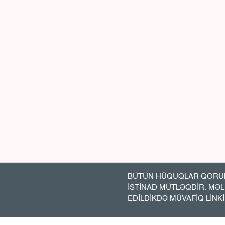
BÜTÜN HÜQUQLAR QORUN
İSTİNAD MÜTLƏQDİR. MƏ
EDİLDİKDƏ MÜVAFİQ LİNK