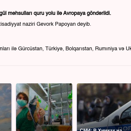
ül məhsulları quru yolu ilə Avropaya göndərildi.
qtisadiyyat naziri Gevork Papoyan deyib.
ınları ilə Gürcüstan, Türkiyə, Bolqarıstan, Rumıniya və 
СМИ: В Химках на