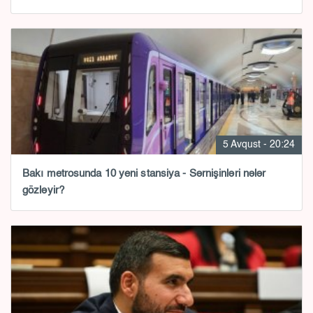
5 Avqust - 20:24
Bakı metrosunda 10 yeni stansiya - Sərnişinləri nələr
gözləyir?