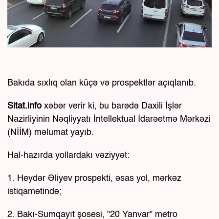
Bakıda sıxlıq olan küçə və prospektlər açıqlanıb.
Sitat.info
xəbər verir ki, bu barədə Daxili İşlər
Nazirliyinin Nəqliyyatı İntellektual İdarəetmə Mərkəzi
(NİİM) məlumat yayıb.
Hal-hazırda yollardakı vəziyyət:
1. Heydər Əliyev prospekti, əsas yol, mərkəz
istiqamətində;
2. Bakı-Sumqayıt şosesi, "20 Yanvar" metro