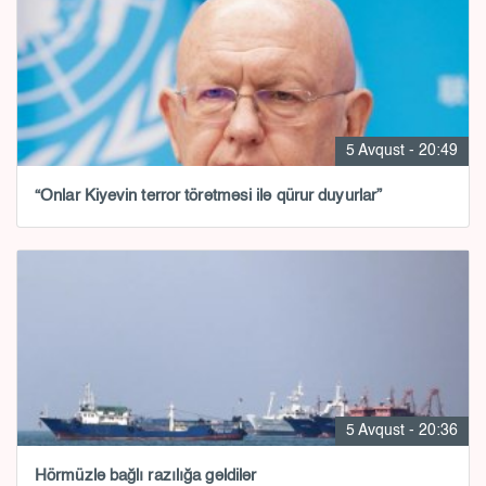
5 Avqust - 20:49
“Onlar Kiyevin terror törətməsi ilə qürur duyurlar”
5 Avqust - 20:36
Hörmüzlə bağlı razılığa gəldilər