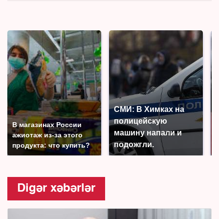
СМИ: В Химках на
полицейскую
В магазинах России
машину напали и
ажиотаж из-за этого
подожгли.
продукта: что купить?
Digər xəbərlər