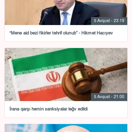
5 Avqust - 23:19
“Mənə aid bəzi fikirlər təhrif olunub” - Hikmət Hacıyev
5 Avqust - 21:00
İrana qarşı həmin sanksiyalar ləğv edildi