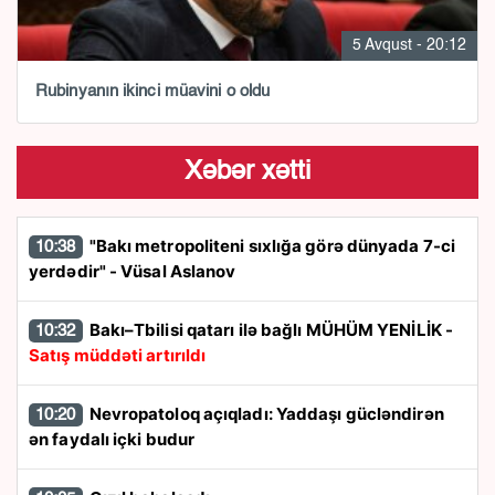
5 Avqust - 20:12
Rubinyanın ikinci müavini o oldu
Xəbər xətti
"Bakı metropoliteni sıxlığa görə dünyada 7-ci
10:38
yerdədir" - Vüsal Aslanov
Bakı–Tbilisi qatarı ilə bağlı MÜHÜM YENİLİK -
10:32
Satış müddəti artırıldı
Nevropatoloq açıqladı: Yaddaşı gücləndirən
10:20
ən faydalı içki budur