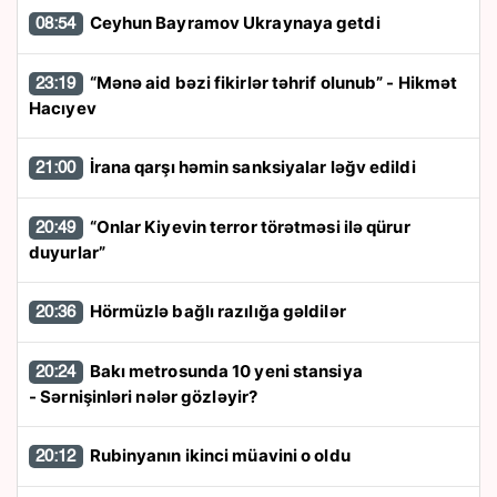
Ceyhun Bayramov Ukraynaya getdi
08:54
“Mənə aid bəzi fikirlər təhrif olunub” - Hikmət
23:19
Hacıyev
İrana qarşı həmin sanksiyalar ləğv edildi
21:00
“Onlar Kiyevin terror törətməsi ilə qürur
20:49
duyurlar”
Hörmüzlə bağlı razılığa gəldilər
20:36
Bakı metrosunda 10 yeni stansiya
20:24
- Sərnişinləri nələr gözləyir?
Rubinyanın ikinci müavini o oldu
20:12