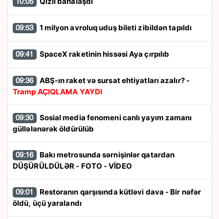
Qızıl bahalaşdı
10:05
1 milyon avroluq uduş bileti zibildən tapıldı
09:53
SpaceX raketinin hissəsi Aya çırpılıb
09:41
ABŞ-ın raket və sursat ehtiyatları azalır? -
09:36
Tramp AÇIQLAMA YAYDI
Sosial media fenomeni canlı yayım zamanı
09:30
güllələnərək öldürülüb
Bakı metrosunda sərnişinlər qatardan
09:16
DÜŞÜRÜLDÜLƏR - FOTO - VİDEO
Restoranın qarşısında kütləvi dava - Bir nəfər
09:01
öldü, üçü yaralandı