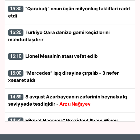
“Qarabağ” onun üçün milyonluq təklifləri rədd
15:30
etdi
Türkiyə Qara dənizə gəmi keçidlərini
15:20
məhdudlaşdırır
Lionel Messinin atası vəfat edib
15:10
“Mercedes” işıq dirəyinə çırpılıb - 3 nəfər
15:00
xəsarət aldı
8 avqust Azərbaycanın zəfərinin beynəlxalq
14:59
səviyyədə təsdiqidir -
Arzu Nağıyev
Hikmət Hacıyev:" Prezident İlham Əliyev
14:50
müharibəni qazandı, eyni zamanda sülhü də qazandı"