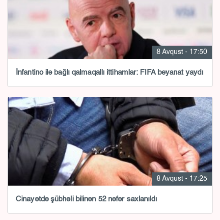
8 Avqust - 17:50
İnfantino ilə bağlı qalmaqallı ittihamlar: FIFA bəyanat yaydı
8 Avqust - 17:25
Cinayətdə şübhəli bilinən 52 nəfər saxlanıldı