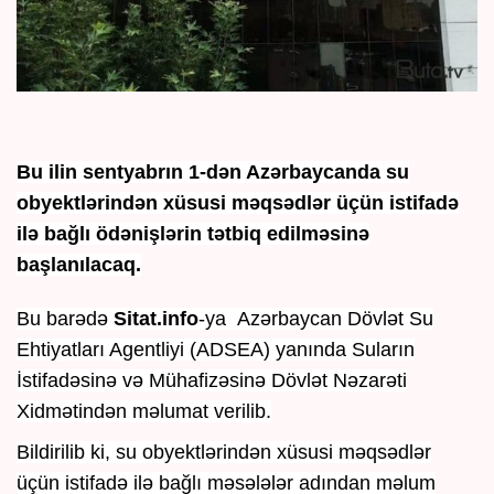
Bu ilin sentyabrın 1-dən Azərbaycanda su
obyektlərindən xüsusi məqsədlər üçün istifadə
ilə bağlı ödənişlərin tətbiq edilməsinə
başlanılacaq.
Bu barədə
Sitat.info
-ya Azərbaycan Dövlət Su
Ehtiyatları Agentliyi (ADSEA) yanında Suların
İstifadəsinə və Mühafizəsinə Dövlət Nəzarəti
Xidmətindən məlumat verilib.
Bildirilib ki, su obyektlərindən xüsusi məqsədlər
üçün istifadə ilə bağlı məsələlər adından məlum