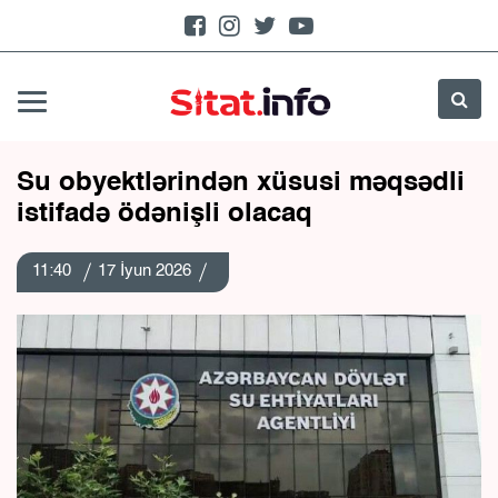
Su obyektlərindən xüsusi məqsədli
istifadə ödənişli olacaq
11:40
17 İyun 2026