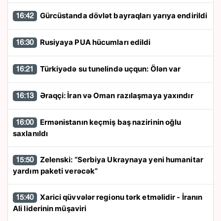
Gürcüstanda dövlət bayraqları yarıya endirildi
16:42
Rusiyaya PUA hücumları edildi
16:30
Türkiyədə su tunelində uçqun: Ölən var
16:21
Əraqçi: İran və Oman razılaşmaya yaxındır
16:13
Ermənistanın keçmiş baş nazirinin oğlu
16:00
saxlanıldı
Zelenski: “Serbiya Ukraynaya yeni humanitar
15:50
yardım paketi verəcək”
Xarici qüvvələr regionu tərk etməlidir - İranın
15:40
Ali liderinin müşaviri