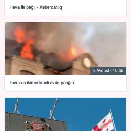
Hava ilə bağlı - Xəbərdarlıq
8 Avqust - 16:55
Tovuzda ikimərtəbəli evdə yanğın