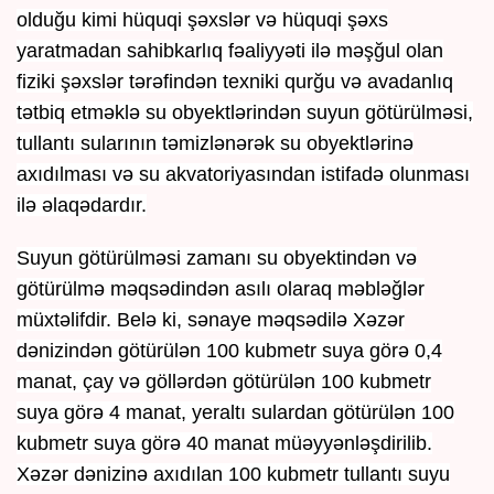
olduğu kimi hüquqi şəxslər və hüquqi şəxs
yaratmadan sahibkarlıq fəaliyyəti ilə məşğul olan
fiziki şəxslər tərəfindən texniki qurğu və avadanlıq
tətbiq etməklə su obyektlərindən suyun götürülməsi,
tullantı sularının təmizlənərək su obyektlərinə
axıdılması və su akvatoriyasından istifadə olunması
ilə əlaqədardır.
Suyun götürülməsi zamanı su obyektindən və
götürülmə məqsədindən asılı olaraq məbləğlər
müxtəlifdir. Belə ki, sənaye məqsədilə Xəzər
dənizindən götürülən 100 kubmetr suya görə 0,4
manat, çay və göllərdən götürülən 100 kubmetr
suya görə 4 manat, yeraltı sulardan götürülən 100
kubmetr suya görə 40 manat müəyyənləşdirilib.
Xəzər dənizinə axıdılan 100 kubmetr tullantı suyu