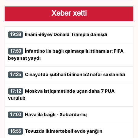
Xəbər xətti
İlham Əliyev Donald Trampla danışdı
19:38
İnfantino ilə bağlı qalmaqallı ittihamlar: FIFA
17:50
bəyanat yaydı
Cinayətdə şübhəli bilinən 52 nəfər saxlanıldı
17:25
Moskva istiqamətində uçan daha 7 PUA
17:12
vurulub
Hava ilə bağlı - Xəbərdarlıq
17:00
Tovuzda ikimərtəbəli evdə yanğın
16:55