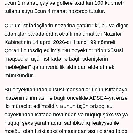
üçün 1 manat, çay və göllərə axıdılan 100 kubmetr
tullantı suyu üçün 4 manat nəzərdə tutulur.
Qurum istifadəçilərin nəzərinə çatdırır ki, bu və digər
ödənişlər barədə daha ətraflı məlumatları Nazirlər
Kabinetinin 14 aprel 2026-cı il tarixli 99 nömrəli
Qərarı ilə təsdiq edilmiş "Su obyektlərindən xüsusi
məqsədlər üçün istifadə ilə bağlı ödənişlərin
məbləğləri" qanunvericilik aktından əldə etmək
mümkündür.
Su obyektlərindən xüsusi məqsədlər üçün istifadəyə
icazənin alınması ilə bağlı öncəliklə ADSEA-ya ərizə
ilə müraciət edilməlidir. Bunun üçün ərizəçi su
obyektindən istifadə növündən və hüquqi şəxs və ya
hüquqi şəxs yaratmadan sahibkarlıq fəaliyyəti ilə
məşğul olan fiziki şəxs olmasından asılı olaraq tələb