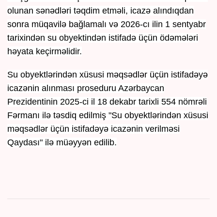
olunan sənədləri təqdim etməli, icazə alındıqdan
sonra müqavilə bağlamalı və 2026-cı ilin 1 sentyabr
tarixindən su obyektindən istifadə üçün ödəmələri
həyata keçirməlidir.
Su obyektlərindən xüsusi məqsədlər üçün istifadəyə
icazənin alınması proseduru Azərbaycan
Prezidentinin 2025-ci il 18 dekabr tarixli 554 nömrəli
Fərmanı ilə təsdiq edilmiş "Su obyektlərindən xüsusi
məqsədlər üçün istifadəyə icazənin verilməsi
Qaydası" ilə müəyyən edilib.