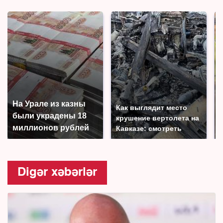
На Урале из казны
Как выглядит место
были украдены 18
крушение вертолета на
миллионов рублей
Кавказе: смотреть
Digər xəbərlər