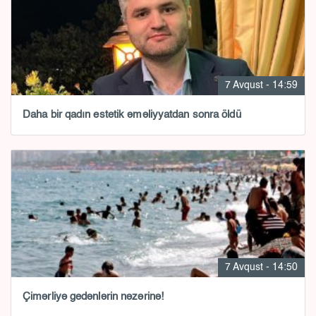
7 Avqust - 14:59
Daha bir qadın estetik əməliyyatdan sonra öldü
7 Avqust - 14:50
Çimərliyə gedənlərin nəzərinə!