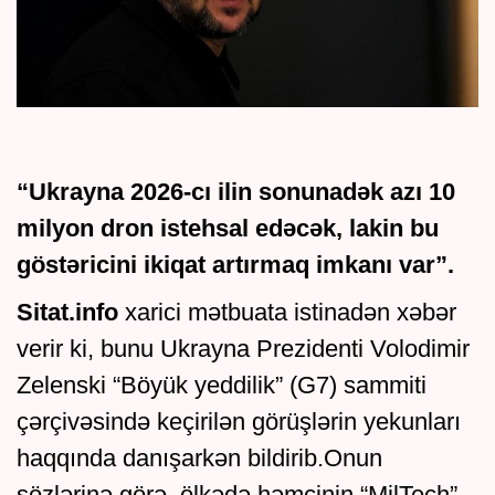
“Ukrayna 2026-cı ilin sonunadək azı 10
milyon dron istehsal edəcək, lakin bu
göstəricini ikiqat artırmaq imkanı var”​.
Sitat.info
xarici mətbuata istinadən xəbər
verir ki, bunu Ukrayna Prezidenti Volodimir
Zelenski “Böyük yeddilik” (G7) sammiti
çərçivəsində keçirilən görüşlərin yekunları
haqqında danışarkən bildirib.Onun
sözlərinə görə, ölkədə həmçinin “MilTech” -