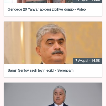
Gəncədə 20 Yanvar abidəsi zibilliyə dönüb - Video
7 Avqust - 14:08
Samir Şərifov sədr təyin edildi - Sərəncam