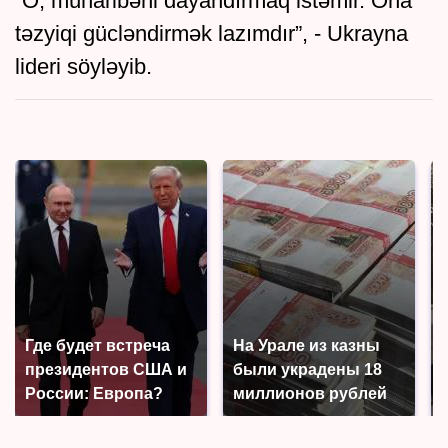
“O, müharibəni dayandırmaq istəmir. Ona
təzyiqi gücləndirmək lazımdır”, - Ukrayna
lideri söyləyib.
Где будет встреча
На Урале из казны
президентов США и
были украдены 18
России: Европа?
миллионов рублей