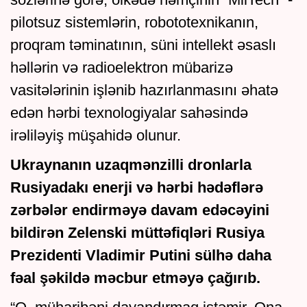
pilotsuz sistemlərin, robototexnikanın,
proqram təminatının, süni intellekt əsaslı
həllərin və radioelektron mübarizə
vasitələrinin işlənib hazırlanmasını əhatə
edən hərbi texnologiyalar sahəsində
irəliləyiş müşahidə olunur.
Ukraynanın uzaqmənzilli dronlarla
Rusiyadakı enerji və hərbi hədəflərə
zərbələr endirməyə davam edəcəyini
bildirən Zelenski müttəfiqləri Rusiya
Prezidenti Vladimir Putini sülhə daha
fəal şəkildə məcbur etməyə çağırıb.