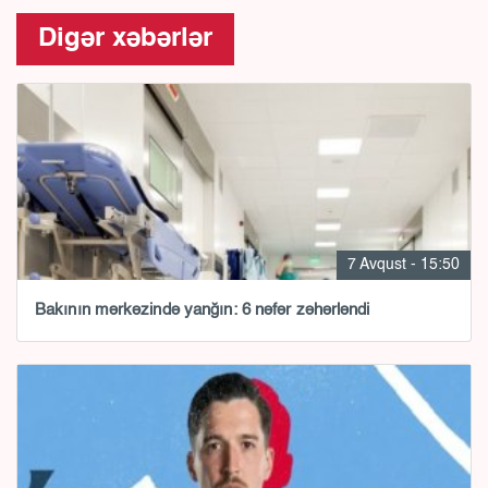
Digər xəbərlər
7 Avqust - 15:50
Bakının mərkəzində yanğın: 6 nəfər zəhərləndi