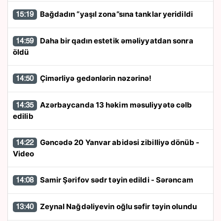
Bağdadın “yaşıl zona”sına tanklar yeridildi
15:19
Daha bir qadın estetik əməliyyatdan sonra
14:59
öldü
Çimərliyə gedənlərin nəzərinə!
14:50
Azərbaycanda 13 həkim məsuliyyətə cəlb
14:35
edilib
Gəncədə 20 Yanvar abidəsi zibilliyə dönüb -
14:22
Video
Samir Şərifov sədr təyin edildi - Sərəncam
14:08
Zeynal Nağdəliyevin oğlu səfir təyin olundu
13:40