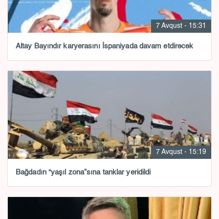
7 Avqust - 15:31
Altay Bayındır karyerasını İspaniyada davam etdirəcək
7 Avqust - 15:19
Bağdadın “yaşıl zona”sına tanklar yeridildi