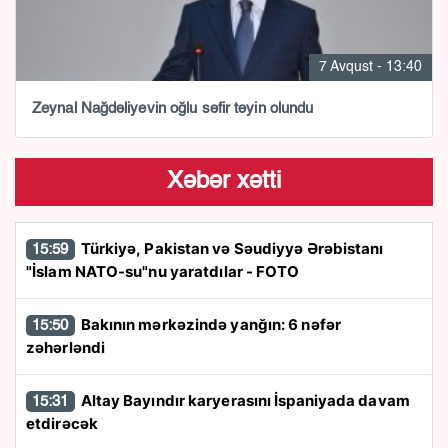
7 Avqust - 13:40
Zeynal Nağdəliyevin oğlu səfir təyin olundu
Xəbər xətti
Türkiyə, Pakistan və Səudiyyə Ərəbistanı
15:59
"İslam NATO-su"nu yaratdılar - FOTO
Bakının mərkəzində yanğın: 6 nəfər
15:50
zəhərləndi
Altay Bayındır karyerasını İspaniyada davam
15:31
etdirəcək