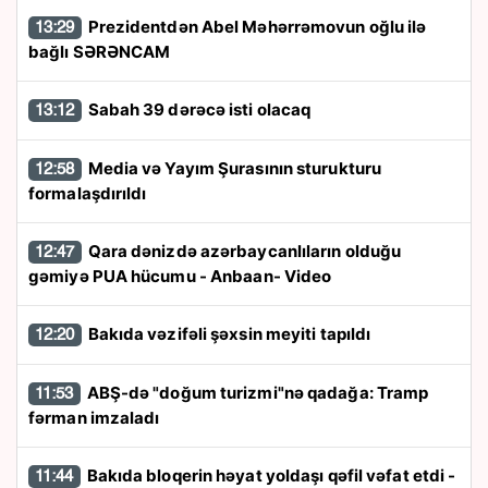
Prezidentdən Abel Məhərrəmovun oğlu ilə
13:29
bağlı SƏRƏNCAM
Sabah 39 dərəcə isti olacaq
13:12
Media və Yayım Şurasının sturukturu
12:58
formalaşdırıldı
Qara dənizdə azərbaycanlıların olduğu
12:47
gəmiyə PUA hücumu - Anbaan- Video
Bakıda vəzifəli şəxsin meyiti tapıldı
12:20
ABŞ-də "doğum turizmi"nə qadağa: Tramp
11:53
fərman imzaladı
Bakıda bloqerin həyat yoldaşı qəfil vəfat etdi -
11:44