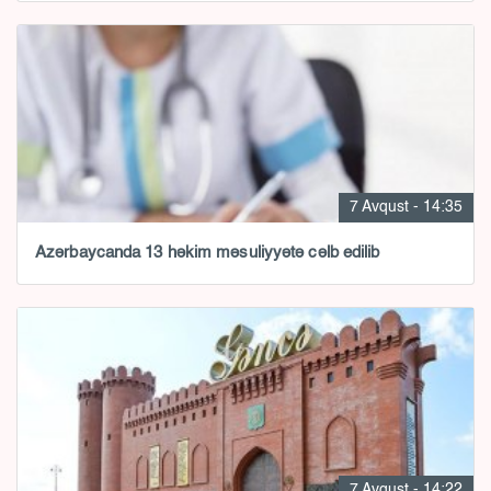
7 Avqust - 14:35
Azərbaycanda 13 həkim məsuliyyətə cəlb edilib
7 Avqust - 14:22