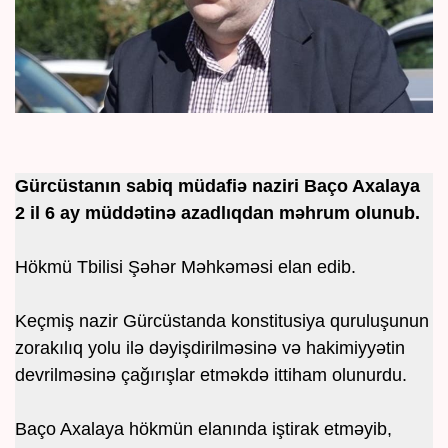
Gürcüstanın sabiq müdafiə naziri Baço Axalaya
2 il 6 ay müddətinə azadlıqdan məhrum olunub.
Hökmü Tbilisi Şəhər Məhkəməsi elan edib.
Keçmiş nazir Gürcüstanda konstitusiya quruluşunun
zorakılıq yolu ilə dəyişdirilməsinə və hakimiyyətin
devrilməsinə çağırışlar etməkdə ittiham olunurdu.
Baço Axalaya hökmün elanında iştirak etməyib,