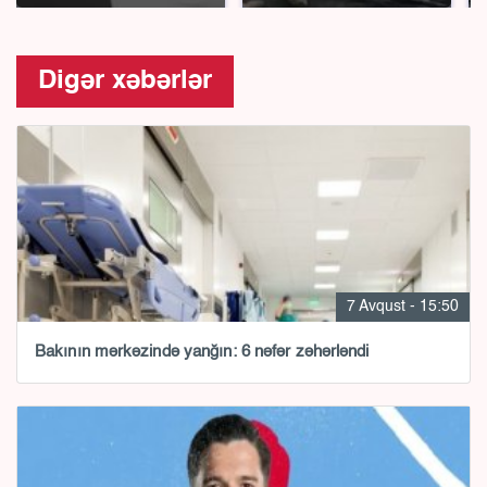
Digər xəbərlər
7 Avqust - 15:50
Bakının mərkəzində yanğın: 6 nəfər zəhərləndi