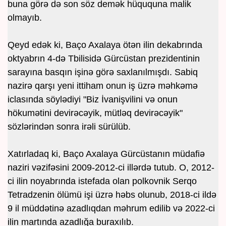
buna görə də son söz demək hüququna malik
olmayıb.
Qeyd edək ki, Baço Axalaya ötən ilin dekabrında
oktyabrın 4-də Tbilisidə Gürcüstan prezidentinin
sarayına basqın işinə görə saxlanılmışdı. Sabiq
nazirə qarşı yeni ittiham onun iş üzrə məhkəmə
iclasında söylədiyi "Biz İvanişvilini və onun
hökumətini devirəcəyik, mütləq devirəcəyik"
sözlərindən sonra irəli sürülüb.
Xatırladaq ki, Baço Axalaya Gürcüstanın müdafiə
naziri vəzifəsini 2009-2012-ci illərdə tutub. O, 2012-
ci ilin noyabrında istefada olan polkovnik Serqo
Tetradzenin ölümü işi üzrə həbs olunub, 2018-ci ildə
9 il müddətinə azadlıqdan məhrum edilib və 2022-ci
ilin martında azadlığa buraxılıb.