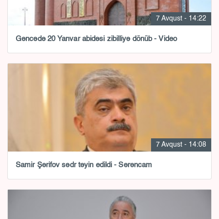
7 Avqust - 14:22
Gəncədə 20 Yanvar abidəsi zibilliyə dönüb - Video
7 Avqust - 14:08
Samir Şərifov sədr təyin edildi - Sərəncam