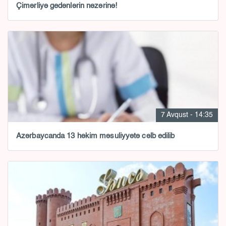
Çimərliyə gedənlərin nəzərinə!
7 Avqust - 14:35
Azərbaycanda 13 həkim məsuliyyətə cəlb edilib