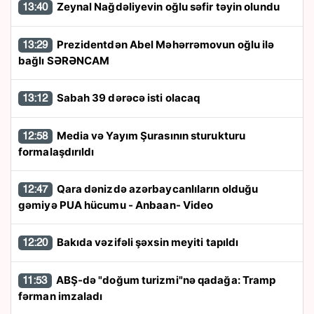
Zeynal Nağdəliyevin oğlu səfir təyin olundu
13:40
Prezidentdən Abel Məhərrəmovun oğlu ilə
13:29
bağlı SƏRƏNCAM
Sabah 39 dərəcə isti olacaq
13:12
Media və Yayım Şurasının sturukturu
12:58
formalaşdırıldı
Qara dənizdə azərbaycanlıların olduğu
12:47
gəmiyə PUA hücumu - Anbaan- Video
Bakıda vəzifəli şəxsin meyiti tapıldı
12:20
ABŞ-də "doğum turizmi"nə qadağa: Tramp
11:53
fərman imzaladı