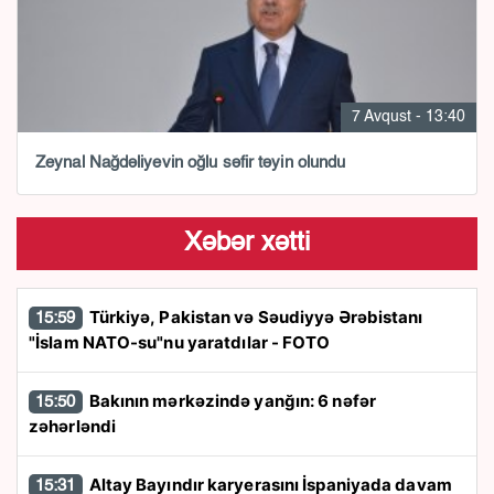
7 Avqust - 13:40
Zeynal Nağdəliyevin oğlu səfir təyin olundu
Xəbər xətti
Türkiyə, Pakistan və Səudiyyə Ərəbistanı
15:59
"İslam NATO-su"nu yaratdılar - FOTO
Bakının mərkəzində yanğın: 6 nəfər
15:50
zəhərləndi
Altay Bayındır karyerasını İspaniyada davam
15:31