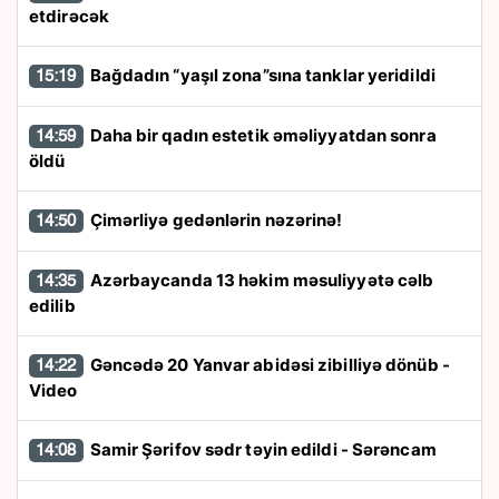
etdirəcək
Bağdadın “yaşıl zona”sına tanklar yeridildi
15:19
Daha bir qadın estetik əməliyyatdan sonra
14:59
öldü
Çimərliyə gedənlərin nəzərinə!
14:50
Azərbaycanda 13 həkim məsuliyyətə cəlb
14:35
edilib
Gəncədə 20 Yanvar abidəsi zibilliyə dönüb -
14:22
Video
Samir Şərifov sədr təyin edildi - Sərəncam
14:08