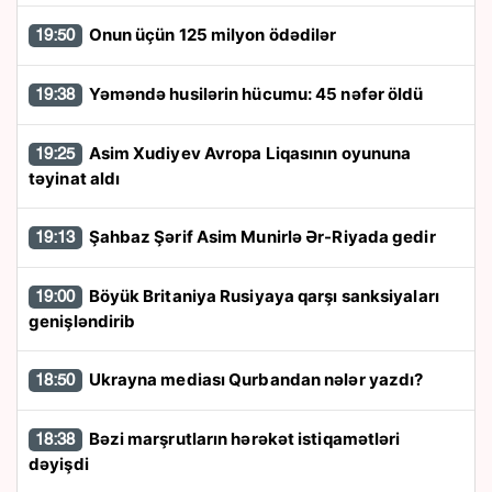
Onun üçün 125 milyon ödədilər
19:50
Yəməndə husilərin hücumu: 45 nəfər öldü
19:38
Asim Xudiyev Avropa Liqasının oyununa
19:25
təyinat aldı
Şahbaz Şərif Asim Munirlə Ər-Riyada gedir
19:13
Böyük Britaniya Rusiyaya qarşı sanksiyaları
19:00
genişləndirib
Ukrayna mediası Qurbandan nələr yazdı?
18:50
Bəzi marşrutların hərəkət istiqamətləri
18:38
dəyişdi