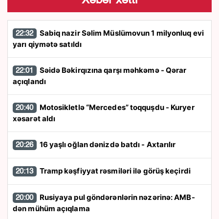
Xəbər xətti
Sabiq nazir Səlim Müslümovun 1 milyonluq evi
22:32
yarı qiymətə satıldı
Səidə Bəkirqızına qarşı məhkəmə - Qərar
22:01
açıqlandı
Motosikletlə “Mercedes” toqquşdu - Kuryer
20:40
xəsarət aldı
16 yaşlı oğlan dənizdə batdı - Axtarılır
20:26
Tramp kəşfiyyat rəsmiləri ilə görüş keçirdi
20:13
Rusiyaya pul göndərənlərin nəzərinə: AMB-
20:00
dən mühüm açıqlama