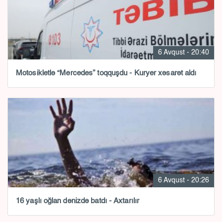
6 Avqust - 20:40
Motosikletlə “Mercedes” toqquşdu - Kuryer xəsarət aldı
6 Avqust - 20:26
16 yaşlı oğlan dənizdə batdı - Axtarılır