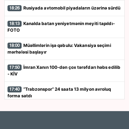
Rusiyada avtomobil piyadaların üzərinə sürdü
18:26
Kanalda batan yeniyetmənin meyiti tapıldı-
18:13
FOTO
Müəllimlərin işə qəbulu: Vakansiya seçimi
18:00
mərhələsi başlayır
İmran Xanın 100-dən çox tərəfdarı həbs edilib
17:50
- KİV
“Trabzonspor” 24 saata 13 milyon avroluq
17:40
forma satdı
“Azərbaycan zərurət olarsa Ukraynaya qaz
17:26
tədarük etməyə hazırdır”