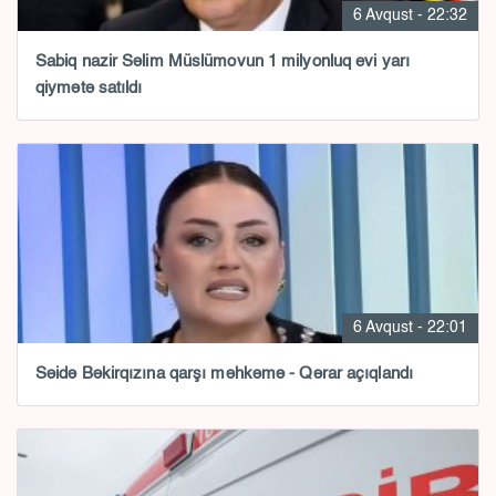
6 Avqust - 22:32
Sabiq nazir Səlim Müslümovun 1 milyonluq evi yarı
qiymətə satıldı
6 Avqust - 22:01
Səidə Bəkirqızına qarşı məhkəmə - Qərar açıqlandı