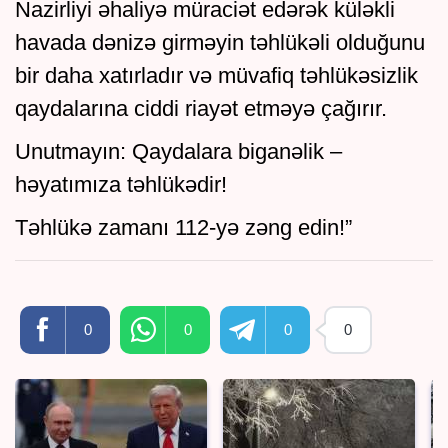
Nazirliyi əhaliyə müraciət edərək küləkli
havada dənizə girməyin təhlükəli olduğunu
bir daha xatırladır və müvafiq təhlükəsizlik
qaydalarına ciddi riayət etməyə çağırır.
Unutmayın: Qaydalara biganəlik –
həyatımıza təhlükədir!
Təhlükə zamanı 112-yə zəng edin!”
0
0
0
0