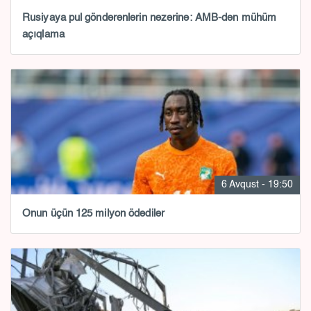
Rusiyaya pul göndərənlərin nəzərinə: AMB-dən mühüm
açıqlama
6 Avqust - 19:50
Onun üçün 125 milyon ödədilər