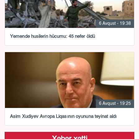
6 Avqust - 19:38
Yəməndə husilərin hücumu: 45 nəfər öldü
6 Avqust - 19:25
Asim Xudiyev Avropa Liqasının oyununa təyinat aldı