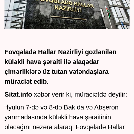
Fövqəladə Hallar Nazirliyi gözlənilən
küləkli hava şəraiti ilə əlaqədar
çimərliklərə üz tutan vətəndaşlara
müraciət edib.
Sitat.info
xəbər verir ki, müraciətdə deyilir:
“İyulun 7-də və 8-də Bakıda və Abşeron
yarımadasında küləkli hava şəraitinin
olacağını nəzərə alaraq, Fövqəladə Hallar