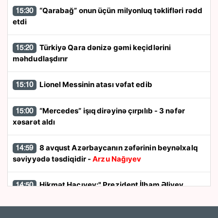
“Qarabağ” onun üçün milyonluq təklifləri rədd
15:30
etdi
Türkiyə Qara dənizə gəmi keçidlərini
15:20
məhdudlaşdırır
Lionel Messinin atası vəfat edib
15:10
“Mercedes” işıq dirəyinə çırpılıb - 3 nəfər
15:00
xəsarət aldı
8 avqust Azərbaycanın zəfərinin beynəlxalq
14:59
səviyyədə təsdiqidir -
Arzu Nağıyev
Hikmət Hacıyev:" Prezident İlham Əliyev
14:50
müharibəni qazandı, eyni zamanda sülhü də qazandı"