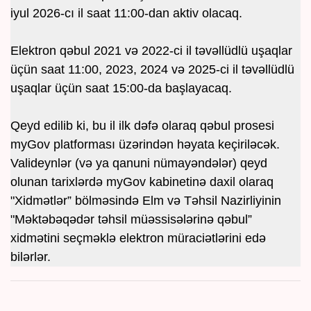
iyul 2026-cı il saat 11:00-dan aktiv olacaq.
Elektron qəbul 2021 və 2022-ci il təvəllüdlü uşaqlar
üçün saat 11:00, 2023, 2024 və 2025-ci il təvəllüdlü
uşaqlar üçün saat 15:00-da başlayacaq.
Qeyd edilib ki, bu il ilk dəfə olaraq qəbul prosesi
myGov platforması üzərindən həyata keçiriləcək.
Valideynlər (və ya qanuni nümayəndələr) qeyd
olunan tarixlərdə myGov kabinetinə daxil olaraq
"Xidmətlər” bölməsində Elm və Təhsil Nazirliyinin
"Məktəbəqədər təhsil müəssisələrinə qəbul”
xidmətini seçməklə elektron müraciətlərini edə
bilərlər.