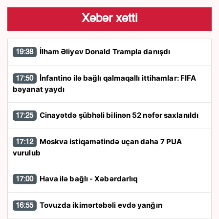
Xəbər xətti
İlham Əliyev Donald Trampla danışdı
19:38
İnfantino ilə bağlı qalmaqallı ittihamlar: FIFA
17:50
bəyanat yaydı
Cinayətdə şübhəli bilinən 52 nəfər saxlanıldı
17:25
Moskva istiqamətində uçan daha 7 PUA
17:12
vurulub
Hava ilə bağlı - Xəbərdarlıq
17:00
Tovuzda ikimərtəbəli evdə yanğın
16:55