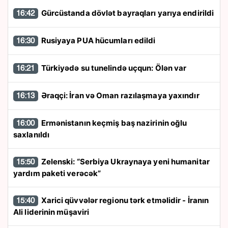
Gürcüstanda dövlət bayraqları yarıya endirildi
16:42
Rusiyaya PUA hücumları edildi
16:30
Türkiyədə su tunelində uçqun: Ölən var
16:21
Əraqçi: İran və Oman razılaşmaya yaxındır
16:13
Ermənistanın keçmiş baş nazirinin oğlu
16:00
saxlanıldı
Zelenski: “Serbiya Ukraynaya yeni humanitar
15:50
yardım paketi verəcək”
Xarici qüvvələr regionu tərk etməlidir - İranın
15:40
Ali liderinin müşaviri