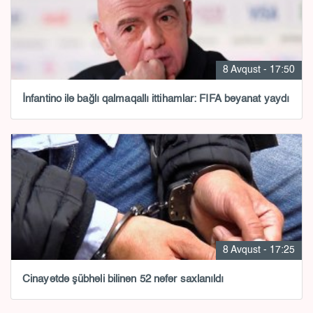
8 Avqust - 17:50
İnfantino ilə bağlı qalmaqallı ittihamlar: FIFA bəyanat yaydı
8 Avqust - 17:25
Cinayətdə şübhəli bilinən 52 nəfər saxlanıldı