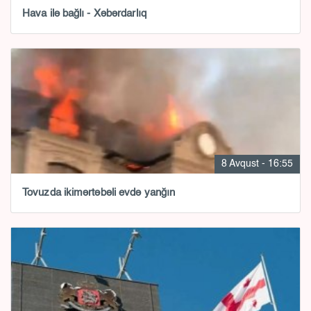
Hava ilə bağlı - Xəbərdarlıq
8 Avqust - 16:55
Tovuzda ikimərtəbəli evdə yanğın