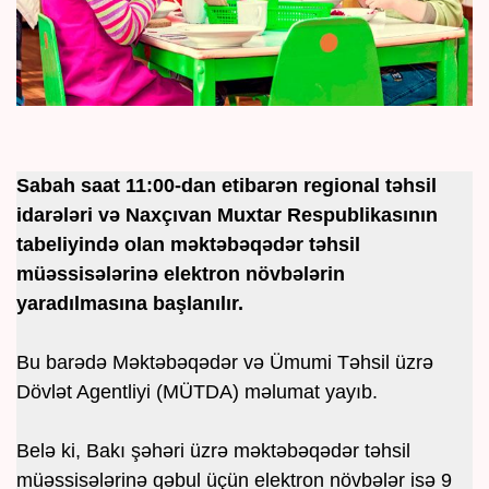
Sabah saat 11:00-dan etibarən regional təhsil
idarələri və Naxçıvan Muxtar Respublikasının
tabeliyində olan məktəbəqədər təhsil
müəssisələrinə elektron növbələrin
yaradılmasına başlanılır.
Bu barədə Məktəbəqədər və Ümumi Təhsil üzrə
Dövlət Agentliyi (MÜTDA) məlumat yayıb.
Belə ki, Bakı şəhəri üzrə məktəbəqədər təhsil
müəssisələrinə qəbul üçün elektron növbələr isə 9