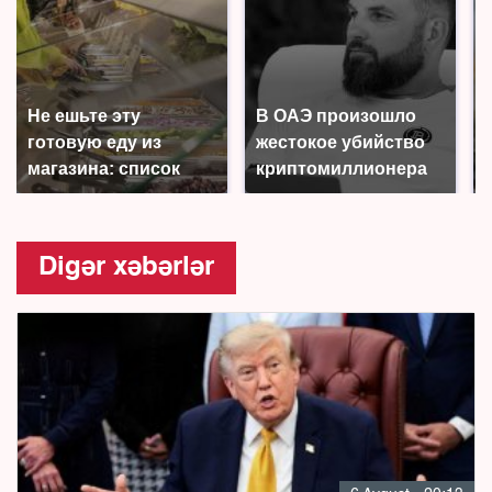
Не ешьте эту
В ОАЭ произошло
готовую еду из
жестокое убийство
магазина: список
криптомиллионера
Digər xəbərlər