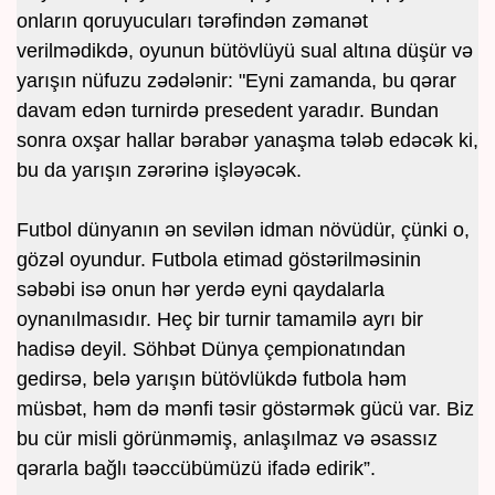
onların qoruyucuları tərəfindən zəmanət
verilmədikdə, oyunun bütövlüyü sual altına düşür və
yarışın nüfuzu zədələnir: "Eyni zamanda, bu qərar
davam edən turnirdə presedent yaradır. Bundan
sonra oxşar hallar bərabər yanaşma tələb edəcək ki,
bu da yarışın zərərinə işləyəcək.
Futbol dünyanın ən sevilən idman növüdür, çünki o,
gözəl oyundur. Futbola etimad göstərilməsinin
səbəbi isə onun hər yerdə eyni qaydalarla
oynanılmasıdır. Heç bir turnir tamamilə ayrı bir
hadisə deyil. Söhbət Dünya çempionatından
gedirsə, belə yarışın bütövlükdə futbola həm
müsbət, həm də mənfi təsir göstərmək gücü var. Biz
bu cür misli görünməmiş, anlaşılmaz və əsassız
qərarla bağlı təəccübümüzü ifadə edirik”.