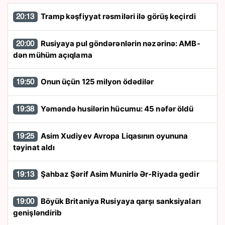
Tramp kəşfiyyat rəsmiləri ilə görüş keçirdi
20:13
Rusiyaya pul göndərənlərin nəzərinə: AMB-
20:00
dən mühüm açıqlama
Onun üçün 125 milyon ödədilər
19:50
Yəməndə husilərin hücumu: 45 nəfər öldü
19:38
Asim Xudiyev Avropa Liqasının oyununa
19:25
təyinat aldı
Şahbaz Şərif Asim Munirlə Ər-Riyada gedir
19:13
Böyük Britaniya Rusiyaya qarşı sanksiyaları
19:00
genişləndirib