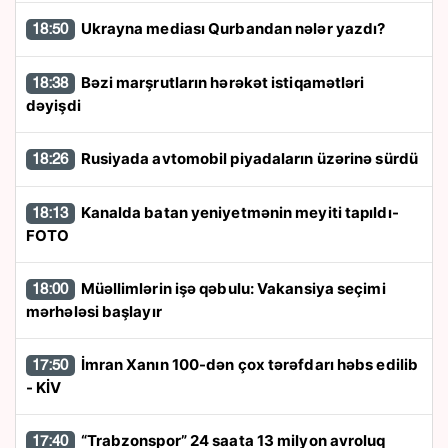
Ukrayna mediası Qurbandan nələr yazdı?
18:50
Bəzi marşrutların hərəkət istiqamətləri
18:38
dəyişdi
Rusiyada avtomobil piyadaların üzərinə sürdü
18:26
Kanalda batan yeniyetmənin meyiti tapıldı-
18:13
FOTO
Müəllimlərin işə qəbulu: Vakansiya seçimi
18:00
mərhələsi başlayır
İmran Xanın 100-dən çox tərəfdarı həbs edilib
17:50
- KİV
“Trabzonspor” 24 saata 13 milyon avroluq
17:40