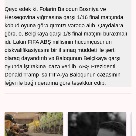
Qeyd edək ki, Folarin Baloqun Bosniya və
Herseqovina yığmasına qarşı 1/16 final matçında
kobud oyuna görə qırmızı vərəqə alıb. Qaydalara
görə, o, Belçikaya qarşı 1/8 final matçını buraxmalı
idi. Lakin FIFA ABŞ millisinin hücumçusunun
diskvalifikasiyasını bir il sınaq müddəti ilə şərti
olaraq dayandırıb və Baloqunun Belçikaya qarşı
oyunda iştirakına icazə verilib. ABŞ Prezidenti
Donald Tramp isə FIFA-ya Baloqunun cəzasının
ləğvi ilə bağlı qərarına görə təşəkkür edib.