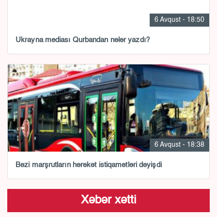
6 Avqust - 18:50
Ukrayna mediası Qurbandan nələr yazdı?
6 Avqust - 18:38
Bəzi marşrutların hərəkət istiqamətləri dəyişdi
Xəbər xətti