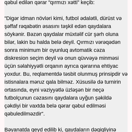
qəbul edilən qərar "qırmızı xətti” keçib:
"Digər idman növləri kimi, futbol ədalətli, dürüst və
şəffaf rəqabətin əsasını təşkil edən qaydalara
söykənir. Bəzən qaydalar müxtəlif cür şərh oluna
bilər, lakin bu halda belə deyil. Qırmızı vərəqədən
sonra minimum bir oyunluq avtomatik cəza
diskresion seçim deyil və onun qüvvəyə minməsi
üçün səlahiyyətli orqanın ayrıca qərarına ehtiyac
yoxdur. Bu, reqlamentdə təsbit olunmuş prinsipdir və
istisnalara məruz qala bilməz. Xüsusilə də turnirin
ortasında, eyni vəziyyətlə üzləşən bir neçə
futbolçunun cəzasını qaydalara uyğun şəkildə
çəkdiyi bir vaxtda belə qərar qəbul edilməsi
qəbuledilməzdir”.
Bəyanatda qeyd edilib ki, qaydaların dəqiqliyinə