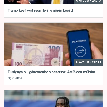
6 Avqust - 20:13
Tramp kəşfiyyat rəsmiləri ilə görüş keçirdi
6 Avqust - 20:00
Rusiyaya pul göndərənlərin nəzərinə: AMB-dən mühüm
açıqlama