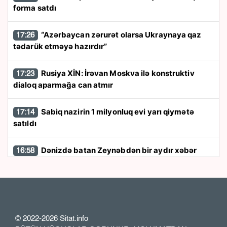
forma satdı
“Azərbaycan zərurət olarsa Ukraynaya qaz
17:26
tədarük etməyə hazırdır”
Rusiya XİN: İrəvan Moskva ilə konstruktiv
17:23
dialoq aparmağa can atmır
Sabiq nazirin 1 milyonluq evi yarı qiymətə
17:14
satıldı
Dənizdə batan Zeynəbdən bir aydır xəbər
16:58
yoxdur - FOTO
İRANDA SİRLİ GÖRÜŞ İDDİASI!
Pezeşkian və
16:45
Xamenei bir-birini görmədən görüşüblər?
© 2022-2026 Sitat.info