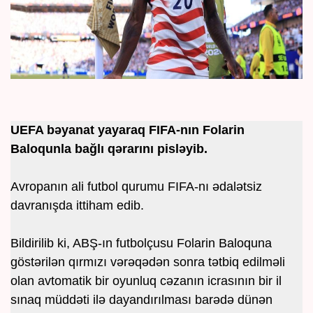
UEFA bəyanat yayaraq FIFA-nın Folarin
Baloqunla bağlı qərarını pisləyib.
Avropanın ali futbol qurumu FIFA-nı ədalətsiz
davranışda ittiham edib.
Bildirilib ki, ABŞ-ın futbolçusu Folarin Baloquna
göstərilən qırmızı vərəqədən sonra tətbiq edilməli
olan avtomatik bir oyunluq cəzanın icrasının bir il
sınaq müddəti ilə dayandırılması barədə dünən