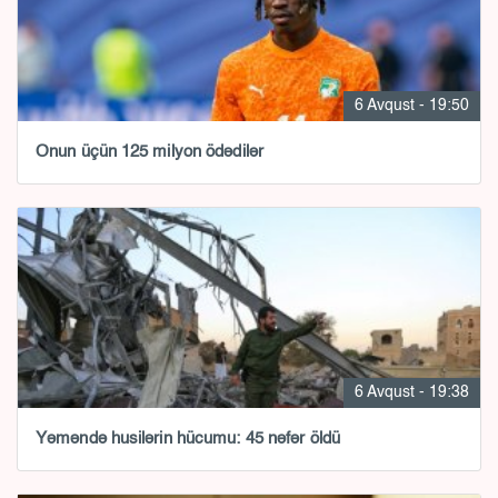
6 Avqust - 19:50
Onun üçün 125 milyon ödədilər
6 Avqust - 19:38
Yəməndə husilərin hücumu: 45 nəfər öldü