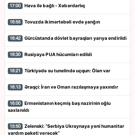
Hava ilə bağlı - Xəbərdarlıq
17:00
Tovuzda ikimərtəbəli evdə yanğın
16:55
Gürcüstanda dövlət bayraqları yarıya endirildi
16:42
Rusiyaya PUA hücumları edildi
16:30
Türkiyədə su tunelində uçqun: Ölən var
16:21
Əraqçi: İran və Oman razılaşmaya yaxındır
16:13
Ermənistanın keçmiş baş nazirinin oğlu
16:00
saxlanıldı
Zelenski: “Serbiya Ukraynaya yeni humanitar
15:50
yardım paketi verəcək”