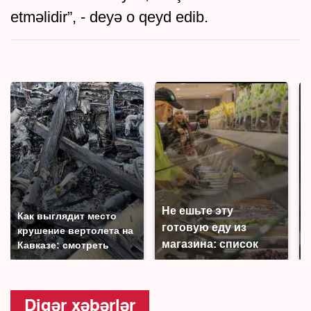
etməlidir”, - deyə o qeyd edib.
Не ешьте эту
Как выглядит место
готовую еду из
крушение вертолета на
магазина: список
Кавказе: смотреть
Digər xəbərlər