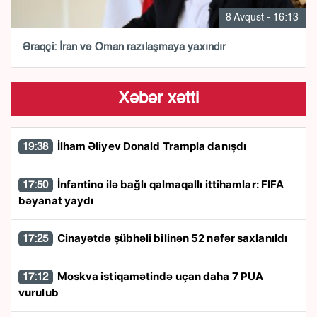
8 Avqust - 16:13
Əraqçi: İran və Oman razılaşmaya yaxındır
Xəbər xətti
İlham Əliyev Donald Trampla danışdı
19:38
İnfantino ilə bağlı qalmaqallı ittihamlar: FIFA
17:50
bəyanat yaydı
Cinayətdə şübhəli bilinən 52 nəfər saxlanıldı
17:25
Moskva istiqamətində uçan daha 7 PUA
17:12
vurulub