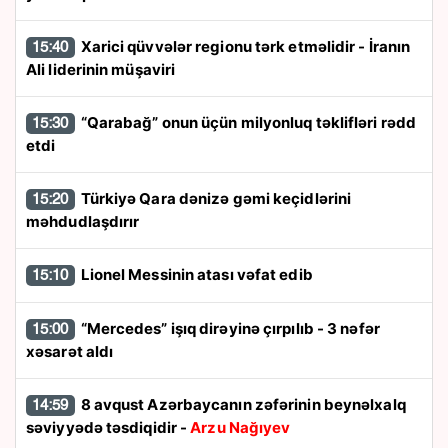
Xarici qüvvələr regionu tərk etməlidir - İranın
15:40
Ali liderinin müşaviri
“Qarabağ” onun üçün milyonluq təklifləri rədd
15:30
etdi
Türkiyə Qara dənizə gəmi keçidlərini
15:20
məhdudlaşdırır
Lionel Messinin atası vəfat edib
15:10
“Mercedes” işıq dirəyinə çırpılıb - 3 nəfər
15:00
xəsarət aldı
8 avqust Azərbaycanın zəfərinin beynəlxalq
14:59
səviyyədə təsdiqidir -
Arzu Nağıyev