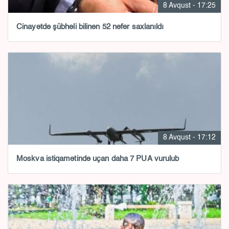
8 Avqust - 17:25
Cinayətdə şübhəli bilinən 52 nəfər saxlanıldı
8 Avqust - 17:12
Moskva istiqamətində uçan daha 7 PUA vurulub