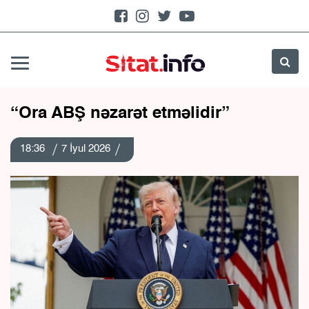
“Ora ABŞ nəzarət etməlidir”
18:36
7 İyul 2026