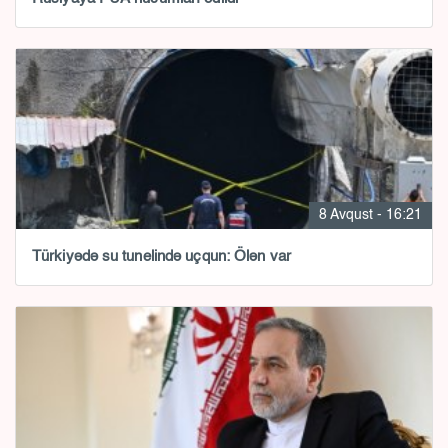
8 Avqust - 16:21
Türkiyədə su tunelində uçqun: Ölən var