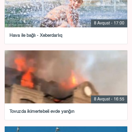
8 Avqust - 17:00
Hava ilə bağlı - Xəbərdarlıq
8 Avqust - 16:55
Tovuzda ikimərtəbəli evdə yanğın