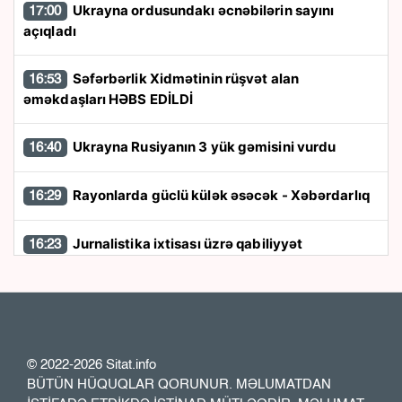
Ukrayna ordusundakı əcnəbilərin sayını
17:00
açıqladı
Səfərbərlik Xidmətinin rüşvət alan
16:53
əməkdaşları HƏBS EDİLDİ
Ukrayna Rusiyanın 3 yük gəmisini vurdu
16:40
Rayonlarda güclü külək əsəcək - Xəbərdarlıq
16:29
Jurnalistika ixtisası üzrə qabiliyyət
16:23
imtahanının nəticələri - Açıqlandı
Türkiyə, Pakistan və Səudiyyə Ərəbistanı
15:59
"İslam NATO-su"nu yaratdılar - FOTO
© 2022-2026 Sitat.info
Bakının mərkəzində yanğın: 6 nəfər
15:50
BÜTÜN HÜQUQLAR QORUNUR. MƏLUMATDAN
zəhərləndi