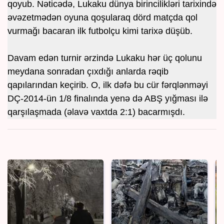
qoyub. Nəticədə, Lukaku dünya birincilikləri tarixində
əvəzetmədən oyuna qoşularaq dörd matçda qol
vurmağı bacaran ilk futbolçu kimi tarixə düşüb.
Davam edən turnir ərzində Lukaku hər üç qolunu
meydana sonradan çıxdığı anlarda rəqib
qapılarından keçirib. O, ilk dəfə bu cür fərqlənməyi
DÇ-2014-ün 1/8 finalında yenə də ABŞ yığması ilə
qarşılaşmada (əlavə vaxtda 2:1) bacarmışdı.