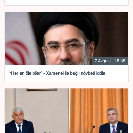
7 Avqust - 18:36
“Hər an ölə bilər” - Xamenei ilə bağlı növbəti iddia