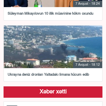
7 Avqust - 18:24
Süleyman Mikayılovun 10 illik müavininə hökm oxundu
7 Avqust - 18:12
Ukrayna dəniz dronları Yaltadakı limana hücum edib
Xəbər xətti