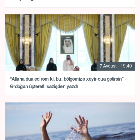
7 Avqust - 19:40
“Allaha dua edirəm ki, bu, bölgəmizə xeyir-dua gətirsin” -
Ərdoğan üçtərəfli sazişdən yazdı