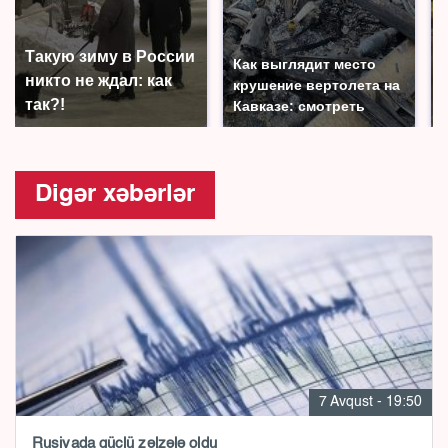
Такую зиму в России
Как выглядит место
никто не ждал: как
крушение вертолета на
так?!
Кавказе: смотреть
Digər xəbərlər
7 Avqust - 19:50
Rusiyada güclü zəlzələ oldu