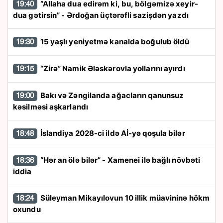
“Allaha dua edirəm ki, bu, bölgəmizə xeyir-
19:40
dua gətirsin” - Ərdoğan üçtərəfli sazişdən yazdı
15 yaşlı yeniyetmə kanalda boğulub öldü
19:30
“Zirə” Namik Ələskərovla yollarını ayırdı
19:15
Bakı və Zəngilanda ağacların qanunsuz
19:00
kəsilməsi aşkarlandı
İslandiya 2028-ci ildə Aİ-yə qoşula bilər
18:48
“Hər an ölə bilər” - Xamenei ilə bağlı növbəti
18:36
iddia
Süleyman Mikayılovun 10 illik müavininə hökm
18:24
oxundu