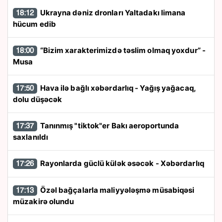
Ukrayna dəniz dronları Yaltadakı limana
18:12
hücum edib
“Bizim xarakterimizdə təslim olmaq yoxdur” -
18:00
Musa
Hava ilə bağlı xəbərdarlıq - Yağış yağacaq,
17:50
dolu düşəcək
Tanınmış "tiktok"er Bakı aeroportunda
17:37
saxlanıldı
Rayonlarda güclü külək əsəcək - Xəbərdarlıq
17:26
Özəl bağçalarla maliyyələşmə müsabiqəsi
17:13
müzakirə olundu