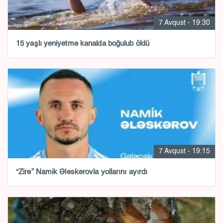
7 Avqust - 19:30
15 yaşlı yeniyetmə kanalda boğulub öldü
7 Avqust - 19:15
“Zirə” Namik Ələskərovla yollarını ayırdı