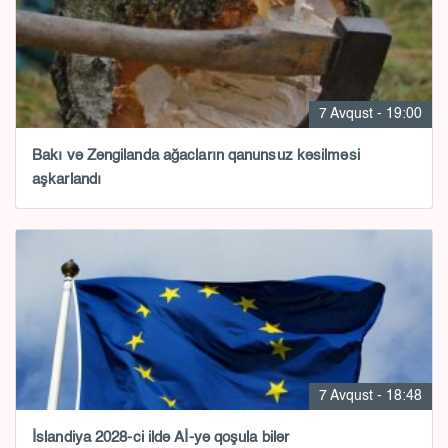
7 Avqust - 19:00
Bakı və Zəngilanda ağacların qanunsuz kəsilməsi
aşkarlandı
7 Avqust - 18:48
İslandiya 2028-ci ildə Aİ-yə qoşula bilər