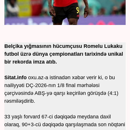
Belçika yığmasının hücumçusu Romelu Lukaku
futbol üzrə dünya çempionatları tarixində unikal
bir rekorda imza atıb.
Sitat.info
oxu.az-a istinadən xəbər verir ki, o bu
nailiyyəti DÇ-2026-nın 1/8 final mərhələsi
çərçivəsində ABŞ-yə qarşı keçirilən görüşdə (4:1)
rəsmiləşdirib.
33 yaşlı forvard 67-ci dəqiqədə meydana daxil
olaraq, 90+3-cü dəqiqədə qarşılaşmada son nöqtəni