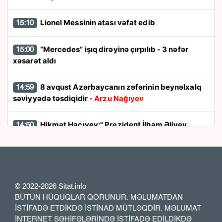
Lionel Messinin atası vəfat edib
15:10
“Mercedes” işıq dirəyinə çırpılıb - 3 nəfər
15:00
xəsarət aldı
8 avqust Azərbaycanın zəfərinin beynəlxalq
14:59
səviyyədə təsdiqidir -
Arzu Nağıyev
Hikmət Hacıyev:" Prezident İlham Əliyev
14:50
müharibəni qazandı, eyni zamanda sülhü də qazandı"
8 avqust dönüşü:
Cənubi Qafqazın siyasi
14:48
xəritəsi necə dəyişdi?
© 2022-2026 Sitat.info
BÜTÜN HÜQUQLAR QORUNUR. MƏLUMATDAN
Ukraynada hərbi helikopterin qəzaya
14:40
İSTİFADƏ ETDİKDƏ İSTİNAD MÜTLƏQDİR. MƏLUMAT
uğraması nəticəsində bort texnik ölüb
İNTERNET SƏHİFƏLƏRİNDƏ İSTİFADƏ EDİLDİKDƏ