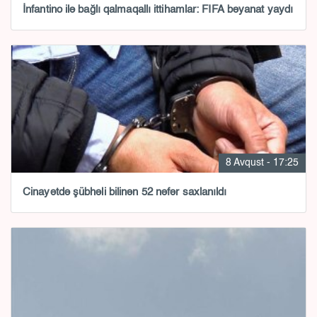
İnfantino ilə bağlı qalmaqallı ittihamlar: FIFA bəyanat yaydı
8 Avqust - 17:25
Cinayətdə şübhəli bilinən 52 nəfər saxlanıldı