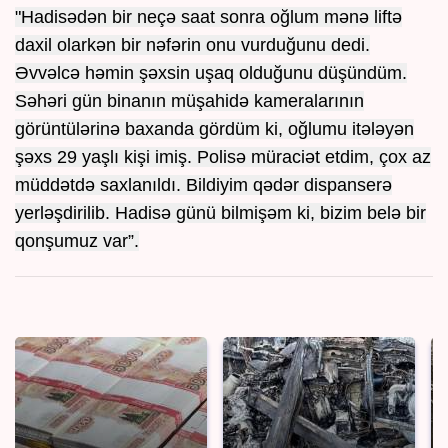
"Hadisədən bir neçə saat sonra oğlum mənə liftə
daxil olarkən bir nəfərin onu vurduğunu dedi.
Əvvəlcə həmin şəxsin uşaq olduğunu düşündüm.
Səhəri gün binanın müşahidə kameralarının
görüntülərinə baxanda gördüm ki, oğlumu itələyən
şəxs 29 yaşlı kişi imiş. Polisə müraciət etdim, çox az
müddətdə saxlanıldı. Bildiyim qədər dispanserə
yerləşdirilib. Hadisə günü bilmişəm ki, bizim belə bir
qonşumuz var”.