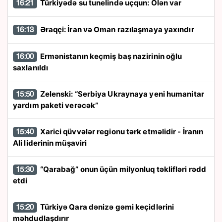
Türkiyədə su tunelində uçqun: Ölən var
16:21
Əraqçi: İran və Oman razılaşmaya yaxındır
16:13
Ermənistanın keçmiş baş nazirinin oğlu
16:00
saxlanıldı
Zelenski: “Serbiya Ukraynaya yeni humanitar
15:50
yardım paketi verəcək”
Xarici qüvvələr regionu tərk etməlidir - İranın
15:40
Ali liderinin müşaviri
“Qarabağ” onun üçün milyonluq təklifləri rədd
15:30
etdi
Türkiyə Qara dənizə gəmi keçidlərini
15:20
məhdudlaşdırır