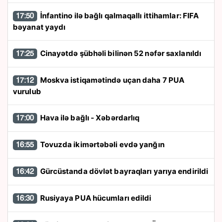
İnfantino ilə bağlı qalmaqallı ittihamlar: FIFA
17:50
bəyanat yaydı
Cinayətdə şübhəli bilinən 52 nəfər saxlanıldı
17:25
Moskva istiqamətində uçan daha 7 PUA
17:12
vurulub
Hava ilə bağlı - Xəbərdarlıq
17:00
Tovuzda ikimərtəbəli evdə yanğın
16:55
Gürcüstanda dövlət bayraqları yarıya endirildi
16:42
Rusiyaya PUA hücumları edildi
16:30