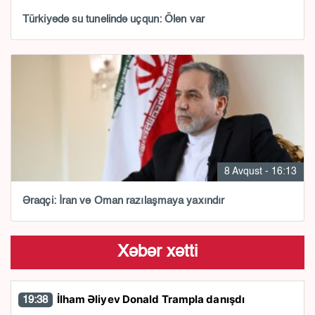
Türkiyədə su tunelində uçqun: Ölən var
8 Avqust - 16:13
Əraqçi: İran və Oman razılaşmaya yaxındır
Xəbər xətti
İlham Əliyev Donald Trampla danışdı
19:38