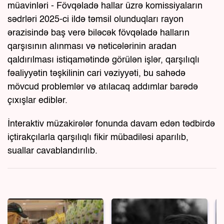
müavinləri - Fövqəladə hallar üzrə komissiyaların
sədrləri 2025-ci ildə təmsil olunduqları rayon
ərazisində baş verə biləcək fövqəladə halların
qarşısının alınması və nəticələrinin aradan
qaldırılması istiqamətində görülən işlər, qarşılıqlı
fəaliyyətin təşkilinin cari vəziyyəti, bu sahədə
mövcud problemlər və atılacaq addımlar barədə
çıxışlar ediblər.
İnteraktiv müzakirələr fonunda davam edən tədbirdə
içtirakçılarla qarşılıqlı fikir mübadiləsi aparılıb,
suallar cavablandırılıb.