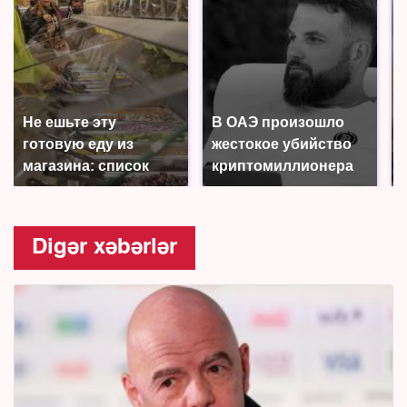
Не ешьте эту
В ОАЭ произошло
готовую еду из
жестокое убийство
магазина: список
криптомиллионера
Digər xəbərlər