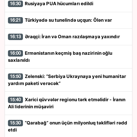
Rusiyaya PUA hücumları edildi
16:30
Türkiyədə su tunelində uçqun: Ölən var
16:21
Əraqçi: İran və Oman razılaşmaya yaxındır
16:13
Ermənistanın keçmiş baş nazirinin oğlu
16:00
saxlanıldı
Zelenski: “Serbiya Ukraynaya yeni humanitar
15:50
yardım paketi verəcək”
Xarici qüvvələr regionu tərk etməlidir - İranın
15:40
Ali liderinin müşaviri
“Qarabağ” onun üçün milyonluq təklifləri rədd
15:30
etdi