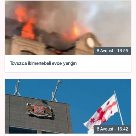
8 Avqust - 16:55
Tovuzda ikimərtəbəli evdə yanğın
8 Avqust - 16:42