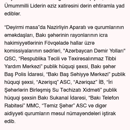
Ümummilli Liderin əziz xatirəsini dərin ehtiramla yad
ediblər.
“Dəyirmi masa”da Nazirliyin Aparatı və qurumlarının
əməkdaşları, Bakı şəhərinin rayonlarının icra
hakimiyyətlərinin Fövqəladə hallar üzrə
komissiyalarının sədrləri, "Azərbaycan Dəmir Yolları"
QSC, “Respublika Təcili və Təxirəsalınmaz Tibbi
Yardım Mərkəzi” publik hüquqi şəxsi, Bakı şəhər
Baş Polis İdarəsi, “Bakı Baş Səhiyyə Mərkəzi” publik
hüquqi şəxsi, “Azərişıq” ASC, “Azəriqaz” İB, “İri
Şəhərlərin Birləşmiş Su Təchizatı Xidməti” publik
hüquqi şəxsin Bakı Sukanal İdarəsi, “Bakı Telefon
Rabitəsi” MMC, “Təmiz Şəhər” ASC və digər
aidiyyəti qurumların məsul nümayəndələri iştirak
edib.