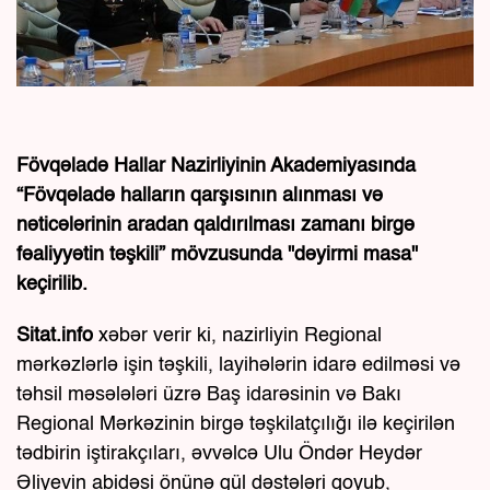
Fövqəladə Hallar Nazirliyinin Akademiyasında
“Fövqəladə halların qarşısının alınması və
nəticələrinin aradan qaldırılması zamanı birgə
fəaliyyətin təşkili” mövzusunda "dəyirmi masa"
keçirilib.
Sitat.info
xəbər verir ki, nazirliyin Regional
mərkəzlərlə işin təşkili, layihələrin idarə edilməsi və
təhsil məsələləri üzrə Baş idarəsinin və Bakı
Regional Mərkəzinin birgə təşkilatçılığı ilə keçirilən
tədbirin iştirakçıları, əvvəlcə Ulu Öndər Heydər
Əliyevin abidəsi önünə gül dəstələri qoyub,