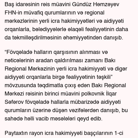
Baş idarəsinin rəis müavini Gündüz Həmzəyev
FHN-in müvafiq qurumlarının və regional
mərkəzlərinin yerli icra hakimiyyətləri və aidiyyəti
orqanlarla, bələdiyyələrlə əlaqəli fəaliyyətinin daha
da təkmilləşdirilməsinin əhəmiyyətindən danışıb.
“Fövqəladə halların qarşısının alınması və
nəticələrinin aradan qaldırılması zamanı Bakı
Regional Mərkəzinin yerli icra hakimiyyəti və digər
aidiyyəti orqanlarla birgə fəaliyyətinin təşkili”
mövzusunda təqdimatla çıxış edən Bakı Regional
Mərkəzi rəisinin birinci müavini polkovnik İlqar
Səfərov fövqəladə hallarla mübarizədə aidiyyəti
qurumların üzərinə düşən vəzifələrdən danışıb, bu
sahədə həlli vacib məsələləri qeyd edib.
Paytaxtın rayon icra hakimiyyəti başçılarının 1-ci