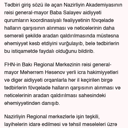
Tədbiri giriş sözü ilə açan Nazirliyin Akademiyasının
rəisi general-mayor Baba Salayev aidiyyəti
qurumların koordinasiyalı fəaliyyətinin fövqəladə
halların qarşısının alınması və nəticələrinin daha
səmərəli şəkildə aradan qaldırılmasında müstəsna
əhəmiyyət kəsb etdiyini vurğulayıb, belə tədbirlərin
bu istiqamətdə faydalı olduğunu bildirib.
FHN-in Bakı Regional Mərkəzinin rəisi general-
mayor Məhərrəm Həsənov yerli icra hakimiyyətləri
və digər aidiyyəti orqanlarla hər il keçirilən birgə
tədbirlərin fövqəladə halların qarşısının alınması və
nəticələrinin aradan qaldırılması sahəsindəki
əhəmiyyətindən danışıb.
Nazirliyin Regional mərkəzlərlə işin təşkili,
layihələrin idarə edilməsi və təhsil məsələləri üzrə