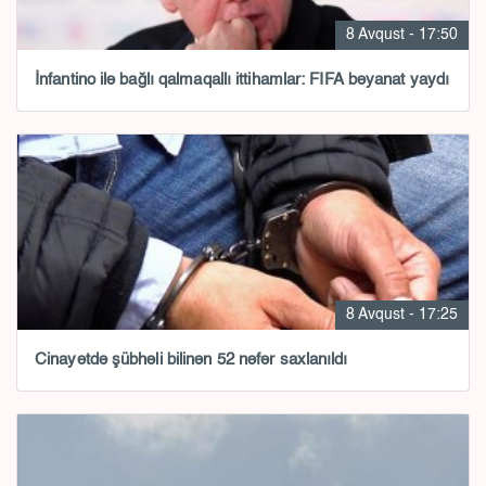
8 Avqust - 17:50
İnfantino ilə bağlı qalmaqallı ittihamlar: FIFA bəyanat yaydı
8 Avqust - 17:25
Cinayətdə şübhəli bilinən 52 nəfər saxlanıldı