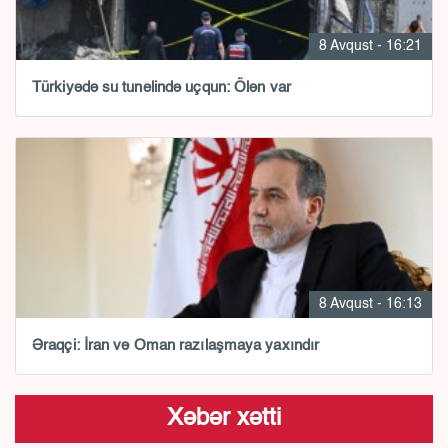
8 Avqust - 16:21
Türkiyədə su tunelində uçqun: Ölən var
8 Avqust - 16:13
Əraqçi: İran və Oman razılaşmaya yaxındır
Xəbər xətti