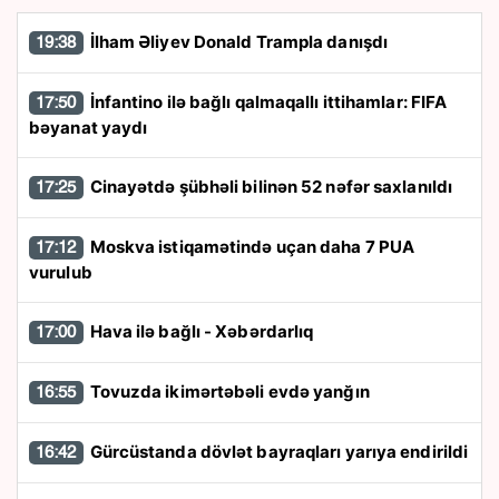
İlham Əliyev Donald Trampla danışdı
19:38
İnfantino ilə bağlı qalmaqallı ittihamlar: FIFA
17:50
bəyanat yaydı
Cinayətdə şübhəli bilinən 52 nəfər saxlanıldı
17:25
Moskva istiqamətində uçan daha 7 PUA
17:12
vurulub
Hava ilə bağlı - Xəbərdarlıq
17:00
Tovuzda ikimərtəbəli evdə yanğın
16:55
Gürcüstanda dövlət bayraqları yarıya endirildi
16:42