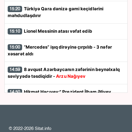
Türkiyə Qara dənizə gəmi keçidlərini
15:20
məhdudlaşdırır
Lionel Messinin atası vəfat edib
15:10
“Mercedes” işıq dirəyinə çırpılıb - 3 nəfər
15:00
xəsarət aldı
8 avqust Azərbaycanın zəfərinin beynəlxalq
14:59
səviyyədə təsdiqidir -
Arzu Nağıyev
Hikmət Hacıyev:" Prezident İlham Əliyev
14:50
müharibəni qazandı, eyni zamanda sülhü də qazandı"
8 avqust dönüşü:
Cənubi Qafqazın siyasi
14:48
xəritəsi necə dəyişdi?
© 2022-2026 Sitat.info