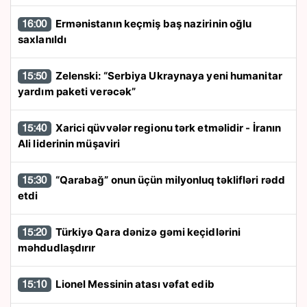
Ermənistanın keçmiş baş nazirinin oğlu
16:00
saxlanıldı
Zelenski: “Serbiya Ukraynaya yeni humanitar
15:50
yardım paketi verəcək”
Xarici qüvvələr regionu tərk etməlidir - İranın
15:40
Ali liderinin müşaviri
“Qarabağ” onun üçün milyonluq təklifləri rədd
15:30
etdi
Türkiyə Qara dənizə gəmi keçidlərini
15:20
məhdudlaşdırır
Lionel Messinin atası vəfat edib
15:10