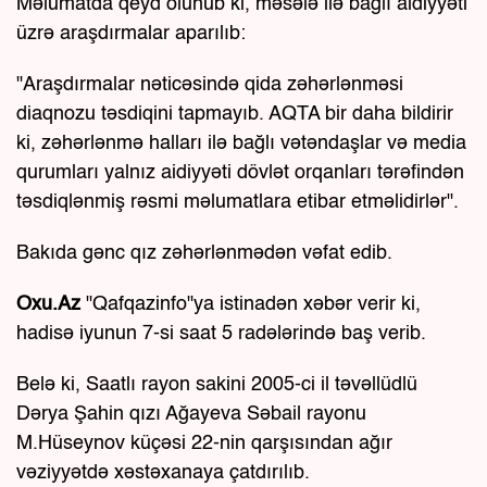
Məlumatda qeyd olunub ki, məsələ ilə bağlı aidiyyəti
üzrə araşdırmalar aparılıb:
"Araşdırmalar nəticəsində qida zəhərlənməsi
diaqnozu təsdiqini tapmayıb. AQTA bir daha bildirir
ki, zəhərlənmə halları ilə bağlı vətəndaşlar və media
qurumları yalnız aidiyyəti dövlət orqanları tərəfindən
təsdiqlənmiş rəsmi məlumatlara etibar etməlidirlər".
Bakıda gənc qız zəhərlənmədən vəfat edib.
Oxu.Az
"Qafqazinfo"ya istinadən xəbər verir ki,
hadisə iyunun 7-si saat 5 radələrində baş verib.
Belə ki, Saatlı rayon sakini 2005-ci il təvəllüdlü
Dərya Şahin qızı Ağayeva Səbail rayonu
M.Hüseynov küçəsi 22-nin qarşısından ağır
vəziyyətdə xəstəxanaya çatdırılıb.