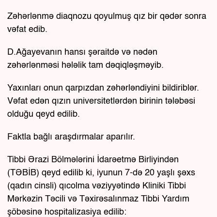
Zəhərlənmə diaqnozu qoyulmuş qız bir qədər sonra
vəfat edib.
D.Ağayevanın hansı şəraitdə və nədən
zəhərlənməsi hələlik tam dəqiqləşməyib.
Yaxınları onun qarpızdan zəhərləndiyini bildiriblər.
Vəfat edən qızın universitetlərdən birinin tələbəsi
olduğu qeyd edilib.
Faktla bağlı araşdırmalar aparılır.
Tibbi Ərazi Bölmələrini İdarəetmə Birliyindən
(TƏBİB) qeyd edilib ki, iyunun 7-də 20 yaşlı şəxs
(qadın cinsli) qıcolma vəziyyətində Kliniki Tibbi
Mərkəzin Təcili və Təxirəsalınmaz Tibbi Yardım
şöbəsinə hospitalizasiya edilib: