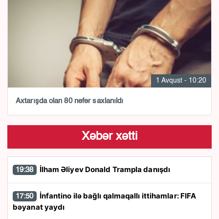
1 Avqust - 10:20
Axtarışda olan 80 nəfər saxlanıldı
Xəbər xətti
İlham Əliyev Donald Trampla danışdı
19:38
İnfantino ilə bağlı qalmaqallı ittihamlar: FIFA
17:50
bəyanat yaydı