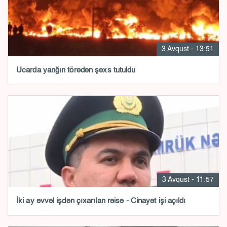
3 Avqust - 13:51
Ucarda yanğın törədən şəxs tutuldu
3 Avqust - 11:57
İki ay əvvəl işdən çıxarılan rəisə - Cinayət işi açıldı