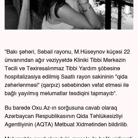
"Bakı şəhəri, Səbail rayonu, M.Hüseynov küçəsi 22
ünvanından ağır vəziyyətdə Kliniki Tibbi Mərkəzin
Təcili və Təxirəsalınmaz Tibbi Yardım şöbəsinə
hospitalizasiya edilmiş Saatlı rayon sakininin "qida
zəhərlənməsi" (qarpız) səbəbindən vəfat etməsi ilə
bağlı yayılmış məlumatlar təsdiqini tapmayıb".
Bu barədə Oxu.Az-ın sorğusuna cavab olaraq
Azərbaycan Respublikasının Qida Təhlükəsizliyi
Agentliyinin (AQTA) Mətbuat Xidmətindən bildirilib.