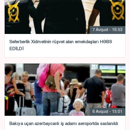
7 Avqust - 16:53
Səfərbərlik Xidmətinin rüşvət alan əməkdaşları HƏBS
EDİLDİ
6 Avqust - 15:01
Bakıya uçan azərbaycanlı iş adamı aeroportda saxlanıldı