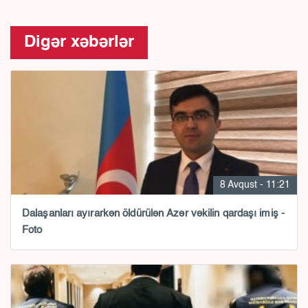
Digər xəbərlər
8 Avqust - 11:21
Dalaşanları ayırarkən öldürülən Azər vəkilin qardaşı imiş -
Foto