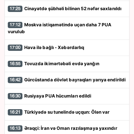
Cinayətdə şübhəli bilinən 52 nəfər saxlanıldı
17:25
Moskva istiqamətində uçan daha 7 PUA
17:12
vurulub
Hava ilə bağlı - Xəbərdarlıq
17:00
Tovuzda ikimərtəbəli evdə yanğın
16:55
Gürcüstanda dövlət bayraqları yarıya endirildi
16:42
Rusiyaya PUA hücumları edildi
16:30
Türkiyədə su tunelində uçqun: Ölən var
16:21
Əraqçi: İran və Oman razılaşmaya yaxındır
16:13