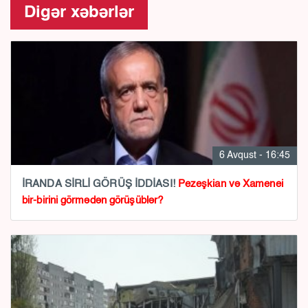
Digər xəbərlər
6 Avqust - 16:45
İRANDA SİRLİ GÖRÜŞ İDDİASI!
Pezeşkian və Xamenei
bir-birini görmədən görüşüblər?