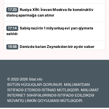
Rusiya XİN: İrəvan Moskva ilə konstruktiv
17:23
dialoq aparmağa can atmır
Sabiq nazirin 1 milyonluq evi yarı qiymətə
17:14
satıldı
Dənizdə batan Zeynəbdən bir aydır xəbər
16:58
yoxdur - FOTO
İRANDA SİRLİ GÖRÜŞ İDDİASI!
Pezeşkian və
16:45
Xamenei bir-birini görmədən görüşüblər?
© 2022-2026 Sitat.info
“Ümid edirik ki, ABŞ- İran danışıqları yaxşı
16:32
BÜTÜN HÜQUQLAR QORUNUR. MƏLUMATDAN
xəbərlə nəticələnəcək” -
Hakan Fidan
İSTİFADƏ ETDİKDƏ İSTİNAD MÜTLƏQDİR. MƏLUMAT
İNTERNET SƏHİFƏLƏRİNDƏ İSTİFADƏ EDİLDİKDƏ
MÜVAFİQ LİNKİN QOYULMASI MÜTLƏQDİR.
Türkiyə fındıq ixracından 2,4 milyard dollar
16:20
qazandı