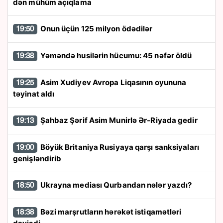
dən mühüm açıqlama
Onun üçün 125 milyon ödədilər
19:50
Yəməndə husilərin hücumu: 45 nəfər öldü
19:38
Asim Xudiyev Avropa Liqasının oyununa
19:25
təyinat aldı
Şahbaz Şərif Asim Munirlə Ər-Riyada gedir
19:13
Böyük Britaniya Rusiyaya qarşı sanksiyaları
19:00
genişləndirib
Ukrayna mediası Qurbandan nələr yazdı?
18:50
Bəzi marşrutların hərəkət istiqamətləri
18:38