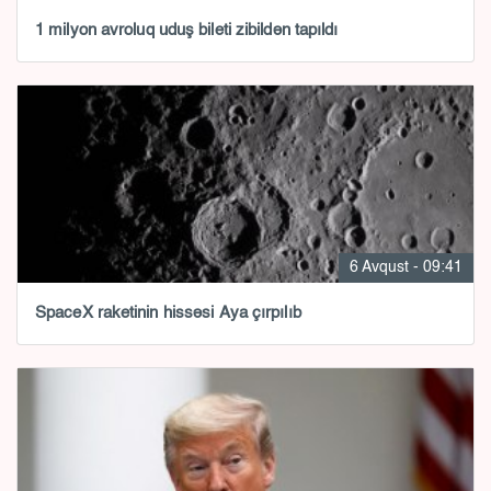
1 milyon avroluq uduş bileti zibildən tapıldı
6 Avqust - 09:41
SpaceX raketinin hissəsi Aya çırpılıb