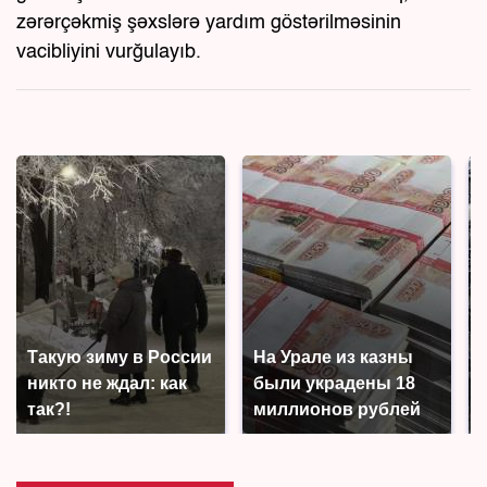
zərərçəkmiş şəxslərə yardım göstərilməsinin
vacibliyini vurğulayıb.
Такую зиму в России
На Урале из казны
никто не ждал: как
были украдены 18
так?!
миллионов рублей