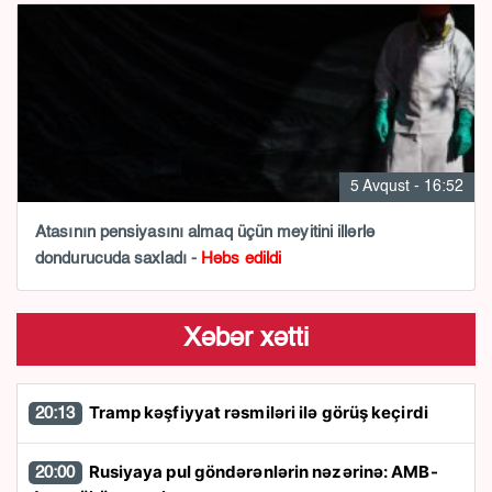
5 Avqust - 16:52
Atasının pensiyasını almaq üçün meyitini illərlə
dondurucuda saxladı -
Həbs edildi
Xəbər xətti
Tramp kəşfiyyat rəsmiləri ilə görüş keçirdi
20:13
Rusiyaya pul göndərənlərin nəzərinə: AMB-
20:00