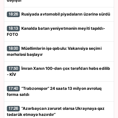
dəyişdi
Rusiyada avtomobil piyadaların üzərinə sürdü
18:26
Kanalda batan yeniyetmənin meyiti tapıldı-
18:13
FOTO
Müəllimlərin işə qəbulu: Vakansiya seçimi
18:00
mərhələsi başlayır
İmran Xanın 100-dən çox tərəfdarı həbs edilib
17:50
- KİV
“Trabzonspor” 24 saata 13 milyon avroluq
17:40
forma satdı
“Azərbaycan zərurət olarsa Ukraynaya qaz
17:26
tədarük etməyə hazırdır”