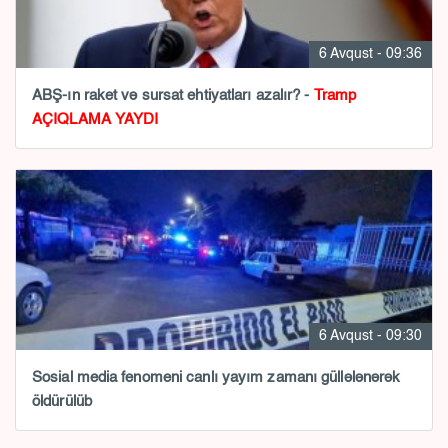
6 Avqust - 09:36
ABŞ-ın raket və sursat ehtiyatları azalır? -
Tramp
AÇIQLAMA YAYDI
6 Avqust - 09:30
Sosial media fenomeni canlı yayım zamanı güllələnərək
öldürülüb