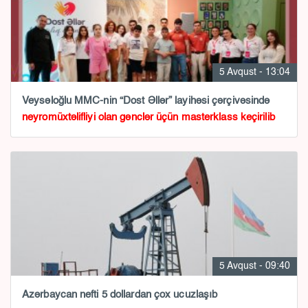
5 Avqust - 13:04
Veysəloğlu MMC-nin “Dost Əllər” layihəsi çərçivəsində
neyromüxtəlifliyi olan gənclər üçün masterklass keçirilib
5 Avqust - 09:40
Azərbaycan nefti 5 dollardan çox ucuzlaşıb