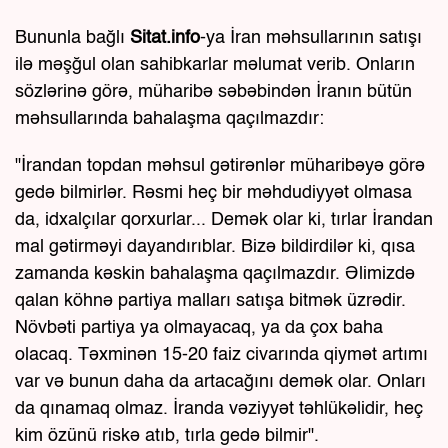
Bununla bağlı
Sitat.info
-ya İran məhsullarının satışı
ilə məşğul olan sahibkarlar məlumat verib. Onların
sözlərinə görə, müharibə səbəbindən İranın bütün
məhsullarında bahalaşma qaçılmazdır:
"İrandan topdan məhsul gətirənlər müharibəyə görə
gedə bilmirlər. Rəsmi heç bir məhdudiyyət olmasa
da, idxalçılar qorxurlar... Demək olar ki, tırlar İrandan
mal gətirməyi dayandırıblar. Bizə bildirdilər ki, qısa
zamanda kəskin bahalaşma qaçılmazdır. Əlimizdə
qalan köhnə partiya malları satışa bitmək üzrədir.
Növbəti partiya ya olmayacaq, ya da çox baha
olacaq. Təxminən 15-20 faiz civarında qiymət artımı
var və bunun daha da artacağını demək olar. Onları
da qınamaq olmaz. İranda vəziyyət təhlükəlidir, heç
kim özünü riskə atıb, tırla gedə bilmir".