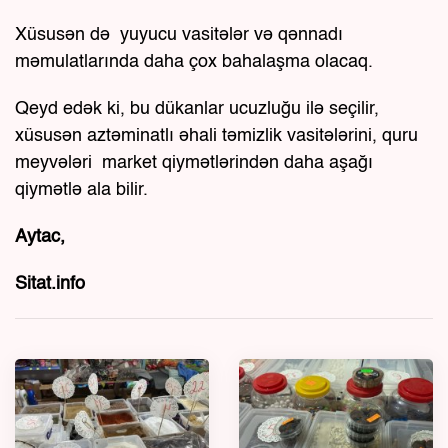
Xüsusən də yuyucu vasitələr və qənnadı
məmulatlarında daha çox bahalaşma olacaq.
Qeyd edək ki, bu dükanlar ucuzluğu ilə seçilir,
xüsusən aztəminatlı əhali təmizlik vasitələrini, quru
meyvələri market qiymətlərindən daha aşağı
qiymətlə ala bilir.
Aytac,
Sitat.info