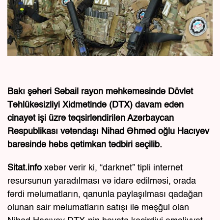
Bakı şəhəri Səbail rayon məhkəməsində Dövlət
Təhlükəsizliyi Xidmətində (DTX) davam edən
cinayət işi üzrə təqsirləndirilən Azərbaycan
Respublikası vətəndaşı Nihad Əhməd oğlu Hacıyev
barəsində həbs qətimkan tədbiri seçilib.
Sitat.info
xəbər verir ki, “darknet” tipli internet
resursunun yaradılması və idarə edilməsi, orada
fərdi məlumatların, qanunla paylaşılması qadağan
olunan sair məlumatların satışı ilə məşğul olan