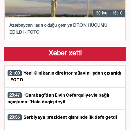
30 İyul - 16:10
Azərbaycanlıların olduğu gəmiyə DRON HÜCUMU
EDİLDİ - FOTO
Xəbər xətti
Yeni Klinikanın direktor müavini işdən çıxarıldı
21:00
- FOTO
“Qarabağ”dan Elvin Cəfərquliyevlə bağlı
20:47
açıqlama: “Hələ dəqiq deyil
Serbiyaya prezident qismində ilk dəfə getdi
20:35