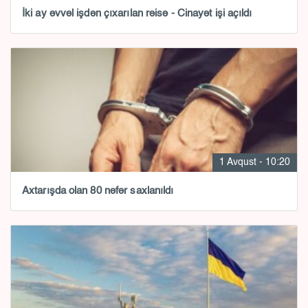
İki ay əvvəl işdən çıxarılan rəisə - Cinayət işi açıldı
1 Avqust - 10:20
Axtarışda olan 80 nəfər saxlanıldı