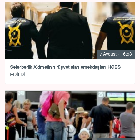
7 Avqust - 16:53
Səfərbərlik Xidmətinin rüşvət alan əməkdaşları HƏBS
EDİLDİ