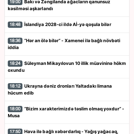
Bakı və Zəngilanda ağacların qanunsuz
19:00
kəsilməsi aşkarlandı
İslandiya 2028-ci ildə Aİ-yə qoşula bilər
18:48
“Hər an ölə bilər” - Xamenei ilə bağlı növbəti
18:36
iddia
Süleyman Mikayılovun 10 illik müavininə hökm
18:24
oxundu
Ukrayna dəniz dronları Yaltadakı limana
18:12
hücum edib
“Bizim xarakterimizdə təslim olmaq yoxdur” -
18:00
Musa
Hava ilə bağlı xəbərdarlıq - Yağış yağacaq,
17:50