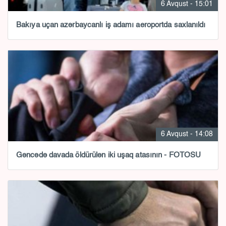
6 Avqust - 15:01
Bakıya uçan azərbaycanlı iş adamı aeroportda saxlanıldı
6 Avqust - 14:08
Gəncədə davada öldürülən iki uşaq atasının - FOTOSU