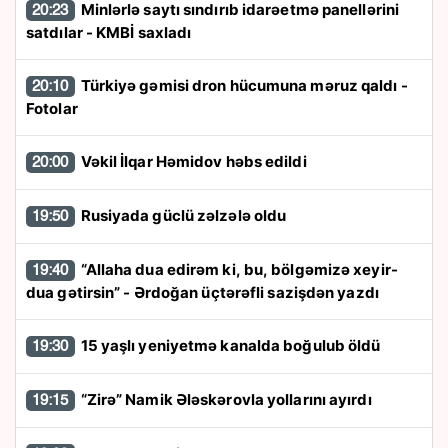
Minlərlə saytı sındırıb idarəetmə panellərini
20:23
satdılar - KMBİ saxladı
Türkiyə gəmisi dron hücumuna məruz qaldı -
20:10
Fotolar
Vəkil İlqar Həmidov həbs edildi
20:00
Rusiyada güclü zəlzələ oldu
19:50
“Allaha dua edirəm ki, bu, bölgəmizə xeyir-
19:40
dua gətirsin” - Ərdoğan üçtərəfli sazişdən yazdı
15 yaşlı yeniyetmə kanalda boğulub öldü
19:30
“Zirə” Namik Ələskərovla yollarını ayırdı
19:15