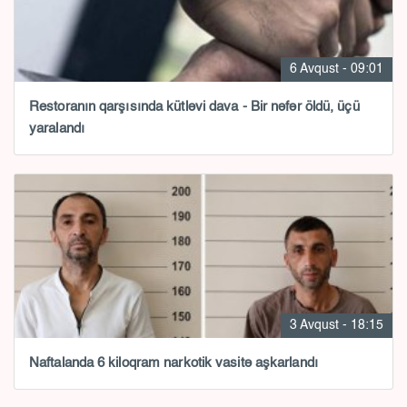
6 Avqust - 09:01
Restoranın qarşısında kütləvi dava - Bir nəfər öldü, üçü
yaralandı
3 Avqust - 18:15
Naftalanda 6 kiloqram narkotik vasitə aşkarlandı