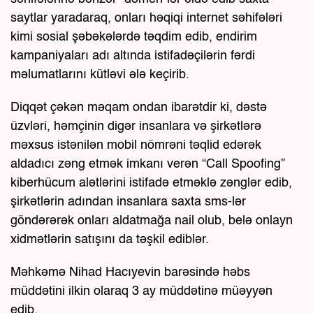
saytlar yaradaraq, onları həqiqi internet səhifələri
kimi sosial şəbəkələrdə təqdim edib, endirim
kampaniyaları adı altında istifadəçilərin fərdi
məlumatlarını kütləvi ələ keçirib.
Diqqət çəkən məqam ondan ibarətdir ki, dəstə
üzvləri, həmçinin digər insanlara və şirkətlərə
məxsus istənilən mobil nömrəni təqlid edərək
aldadıcı zəng etmək imkanı verən “Call Spoofing”
kiberhücum alətlərini istifadə etməklə zənglər edib,
şirkətlərin adından insanlara saxta sms-lər
göndərərək onları aldatmağa nail olub, belə onlayn
xidmətlərin satışını da təşkil ediblər.
Məhkəmə Nihad Hacıyevin barəsində həbs
müddətini ilkin olaraq 3 ay müddətinə müəyyən
edib.