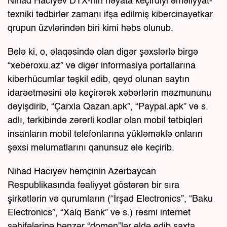
Nihad Hacıyev DTX-nin həyata keçirdiyi əməliyyat-
texniki tədbirlər zamanı ifşa edilmiş kibercinayətkar
qrupun üzvlərindən biri kimi həbs olunub.
Belə ki, o, əlaqəsində olan digər şəxslərlə birgə
“xeberoxu.az” və digər informasiya portallarına
kiberhücumlar təşkil edib, qeyd olunan saytın
idarəetməsini ələ keçirərək xəbərlərin məzmununu
dəyişdirib, “Çarxla Qazan.apk”, “Paypal.apk” və s.
adlı, tərkibində zərərli kodlar olan mobil tətbiqləri
insanların mobil telefonlarına yükləməklə onların
şəxsi məlumatlarını qanunsuz ələ keçirib.
Nihad Hacıyev həmçinin Azərbaycan
Respublikasında fəaliyyət göstərən bir sıra
şirkətlərin və qurumların (“İrşad Electronics”, “Baku
Electronics”, “Xalq Bank” və s.) rəsmi internet
səhifələrinə bənzər “domen”lər əldə edib saxta