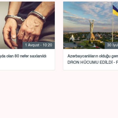
1 Avqust - 10:20
30 İyu
şda olan 80 nəfər saxlanıldı
Azərbaycanlıların olduğu gə
DRON HÜCUMU EDİLDİ - 