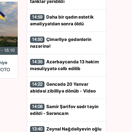
tanklar yeridildi
Daha bir qadın estetik
14:59
əməliyyatdan sonra öldü
Çimərliyə gedənlərin
14:50
nəzərinə!
l - 16:10
Azərbaycanda 13 həkim
14:35
miyə
məsuliyyətə cəlb edilib
FOTO
Gəncədə 20 Yanvar
14:22
abidəsi zibilliyə dönüb - Video
Samir Şərifov sədr təyin
14:08
edildi - Sərəncam
Zeynal Nağdəliyevin oğlu
13:40