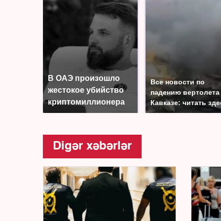
В ОАЭ произошло
Все новости по
жестокое убийство
падению вертолета
криптомиллионера
Кавказе: читать зде
Digər xəbərlər