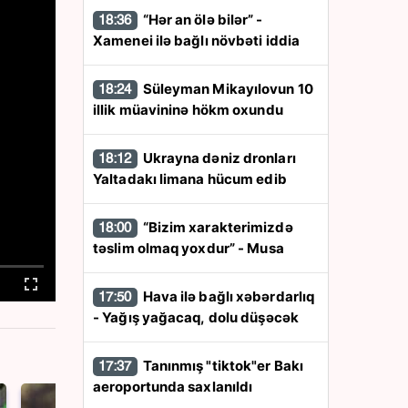
“Hər an ölə bilər” -
18:36
Xamenei ilə bağlı növbəti iddia
Süleyman Mikayılovun 10
18:24
illik müavininə hökm oxundu
Ukrayna dəniz dronları
18:12
Yaltadakı limana hücum edib
“Bizim xarakterimizdə
18:00
təslim olmaq yoxdur” - Musa
Hava ilə bağlı xəbərdarlıq
17:50
- Yağış yağacaq, dolu düşəcək
Tanınmış "tiktok"er Bakı
17:37
aeroportunda saxlanıldı