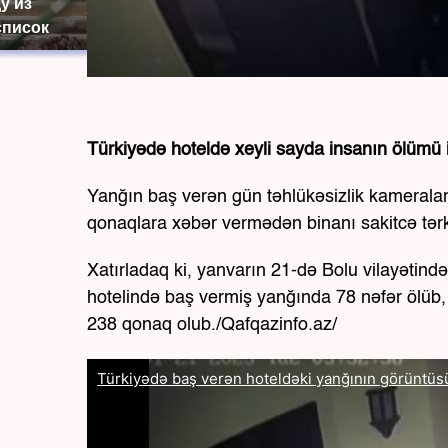
у из
список
Türkiyədə hoteldə xeyli sayda insanın ölümü i
Yanğın baş verən gün təhlükəsizlik kameraları
qonaqlara xəbər vermədən binanı sakitcə tərk
Xatırladaq ki, yanvarın 21-də Bolu vilayətind
hotelində baş vermiş yanğında 78 nəfər ölüb
238 qonaq olub./Qafqazinfo.az/