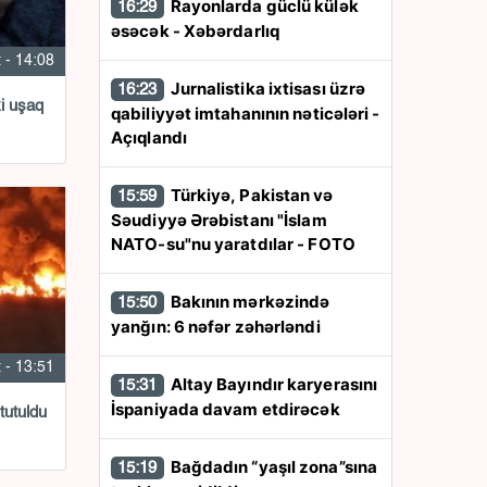
Rayonlarda güclü külək
16:29
əsəcək - Xəbərdarlıq
 - 14:08
Jurnalistika ixtisası üzrə
16:23
i uşaq
qabiliyyət imtahanının nəticələri -
Açıqlandı
Türkiyə, Pakistan və
15:59
Səudiyyə Ərəbistanı "İslam
NATO-su"nu yaratdılar - FOTO
Bakının mərkəzində
15:50
yanğın: 6 nəfər zəhərləndi
 - 13:51
Altay Bayındır karyerasını
15:31
İspaniyada davam etdirəcək
tutuldu
Bağdadın “yaşıl zona”sına
15:19