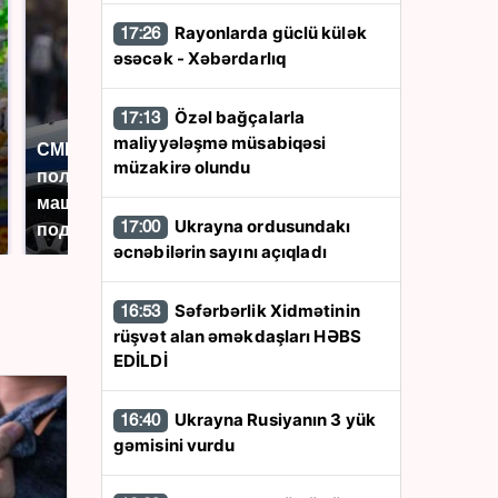
Rayonlarda güclü külək
17:26
əsəcək - Xəbərdarlıq
Özəl bağçalarla
17:13
maliyyələşmə müsabiqəsi
СМИ: В Химках на
müzakirə olundu
полицейскую
Где будет встреча
машину напали и
президентов США и
Ukrayna ordusundakı
17:00
подожгли.
России: Европа?
əcnəbilərin sayını açıqladı
Səfərbərlik Xidmətinin
16:53
rüşvət alan əməkdaşları HƏBS
EDİLDİ
Ukrayna Rusiyanın 3 yük
16:40
gəmisini vurdu