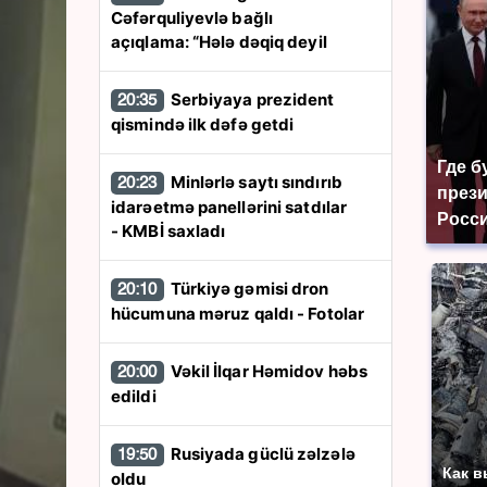
Cəfərquliyevlə bağlı
açıqlama: “Hələ dəqiq deyil
Serbiyaya prezident
20:35
qismində ilk dəfə getdi
Где б
Minlərlə saytı sındırıb
20:23
през
idarəetmə panellərini satdılar
Росси
- KMBİ saxladı
Türkiyə gəmisi dron
20:10
hücumuna məruz qaldı - Fotolar
Vəkil İlqar Həmidov həbs
20:00
edildi
Rusiyada güclü zəlzələ
19:50
Как в
oldu