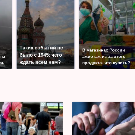
Таких событий не
В магазинах России
было с 1945: чего
 на
ажиотаж из-за этого
ждать всем нам?
сь
продукта: что купить?