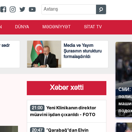
N
DÜNYA
MƏDƏNİYYƏT
SİTAT TV
v sədr
Media və Yayım
Şurasının sturukturu
formalaşdırıldı
Xəbər xətti
СМИ: 
поли
маши
Yeni Klinikanın direktor
21:00
подож
müavini işdən çıxarıldı - FOTO
“Qarabağ”dan Elvin
20:47