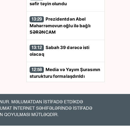
səfir təyin olundu
Prezidentdən Abel
13:29
Məhərrəmovun oğlu ilə bağlı
SƏRƏNCAM
Sabah 39 dərəcə isti
13:12
olacaq
Media və Yayım Şurasının
12:58
sturukturu formalaşdırıldı
Qara dənizdə
12:47
azərbaycanlıların olduğu gəmiyə
UR. MƏLUMATDAN İSTİFADƏ ETDİKDƏ
PUA hücumu - Anbaan- Video
LUMAT İNTERNET SƏHİFƏLƏRİNDƏ İSTİFADƏ
İN QOYULMASI MÜTLƏQDİR.
Bakıda vəzifəli şəxsin
12:20
meyiti tapıldı