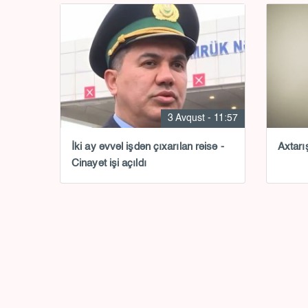
3 Avqust - 11:57
İki ay əvvəl işdən çıxarılan rəisə -
Axtarı
Cinayət işi açıldı