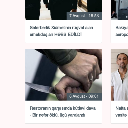
7 Avqust - 16:53
Səfərbərlik Xidmətinin rüşvət alan
Bakıya
əməkdaşları HƏBS EDİLDİ
aeropo
6 Avqust - 09:01
Restoranın qarşısında kütləvi dava
Naftal
- Bir nəfər öldü, üçü yaralandı
vasitə