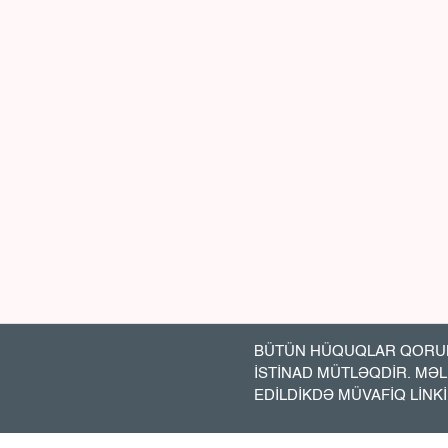
BÜTÜN HÜQUQLAR QORUN
İSTİNAD MÜTLƏQDİR. MƏ
EDİLDİKDƏ MÜVAFİQ LİNK