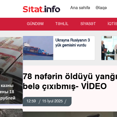
Ana səhifə
Əlaqə
GÜNDƏM
TƏHLİL
SİYASƏT
İQTİ
Ukrayna Rusiyanın 3
yük gəmisini vurdu
78 nəfərin öldüyü yanğı
belə çıxıbmış- VİDEO
 казны
ены 18
 рублей
12:59
15 İyul 2025