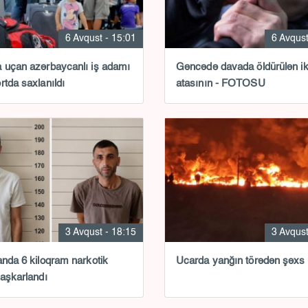
6 Avqust - 15:01
6 Avqust
 uçan azərbaycanlı iş adamı
Gəncədə davada öldürülən ik
rtda saxlanıldı
atasının - FOTOSU
3 Avqust - 18:15
3 Avqust
anda 6 kiloqram narkotik
Ucarda yanğın törədən şəxs 
 aşkarlandı