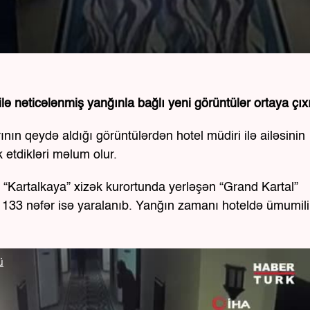
lə nəticələnmiş yanğınla bağlı yeni görüntülər ortaya çıx
nın qeydə aldığı görüntülərdən hotel müdiri ilə ailəsinin
 etdikləri məlum olur.
ə “Kartalkaya” xizək kurortunda yerləşən “Grand Kartal”
, 133 nəfər isə yaralanıb. Yanğın zamanı hoteldə ümumil