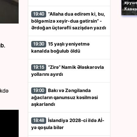
круше
Кавка
“Allaha dua edirəm ki, bu,
19:40
bölgəmizə xeyir-dua gətirsin” -
Ərdoğan üçtərəfli sazişdən yazdı
15 yaşlı yeniyetmə
19:30
ıb.
kanalda boğulub öldü
“Zirə” Namik Ələskərovla
19:15
yollarını ayırdı
Bakı və Zəngilanda
19:00
ikdə
ağacların qanunsuz kəsilməsi
aşkarlandı
İslandiya 2028-ci ildə Aİ-
18:48
yə qoşula bilər