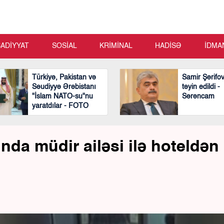
SADİYYAT
SOSİAL
KRİMİNAL
HADİSƏ
İDMA
Türkiyə, Pakistan və
Samir Şərifo
Səudiyyə Ərəbistanı
təyin edildi -
"İslam NATO-su"nu
Sərəncam
yaratdılar - FOTO
nda müdir ailəsi ilə hoteldən