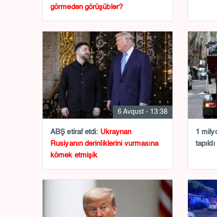
görmədən görüşüblər?
6 Avqust - 13:38
ABŞ etiraf etdi:
Ukraynan
1 mily
Rusiyanın dərinliklərini vurmasına
tapıldı
kömək etmişik