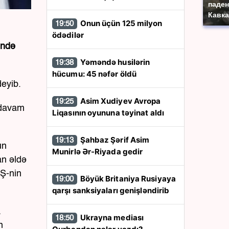
паден
Кавка
Onun üçün 125 milyon
19:50
ödədilər
ində
Yəməndə husilərin
19:38
hücumu: 45 nəfər öldü
deyib.
Asim Xudiyev Avropa
19:25
ü davam
Liqasının oyununa təyinat aldı
Şahbaz Şərif Asim
19:13
un
Munirlə Ər-Riyada gedir
an əldə
BŞ-nin
Böyük Britaniya Rusiyaya
19:00
qarşı sanksiyaları genişləndirib
a
Ukrayna mediası
18:50
n