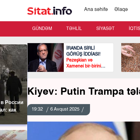
Ana səhifə
Əlaqə
GÜNDƏM
TƏHLİL
SİYASƏT
İQTİ
İRANDA SİRLİ
GÖRÜŞ İDDİASI!
Pezeşkian və
Xamenei bir-birini
görmədən
görüşüblər?
Kiyev: Putin Trampa tələ
 в России
19:32
6 Avqust 2025
ал: как