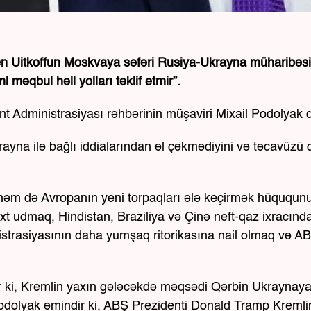
en Uitkoffun Moskvaya səfəri Rusiya-Ukrayna müharibəs
əqbul həll yolları təklif etmir”.
nt Administrasiyası rəhbərinin müşaviri Mixail Podolyak 
krayna ilə bağlı iddialarından əl çəkmədiyini və təcavüz
l, həm də Avropanın yeni torpaqları ələ keçirmək hüququn
 udmaq, Hindistan, Braziliya və Çinə neft-qaz ixracınd
strasiyasının daha yumşaq ritorikasına nail olmaq və A
ir ki, Kremlin yaxın gələcəkdə məqsədi Qərbin Ukraynay
odolyak əmindir ki, ABŞ Prezidenti Donald Tramp Kremli