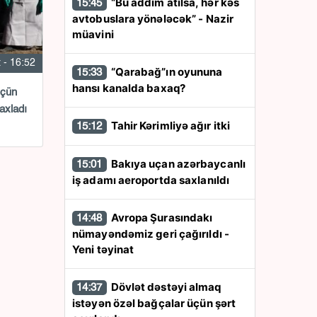
“Bu addım atılsa, hər kəs
15:45
avtobuslara yönələcək” - Nazir
müavini
 - 16:52
“Qarabağ”ın oyununa
15:33
hansı kanalda baxaq?
üçün
saxladı
Tahir Kərimliyə ağır itki
15:12
Bakıya uçan azərbaycanlı
15:01
iş adamı aeroportda saxlanıldı
Avropa Şurasındakı
14:48
nümayəndəmiz geri çağırıldı -
Yeni təyinat
Dövlət dəstəyi almaq
14:37
istəyən özəl bağçalar üçün şərt