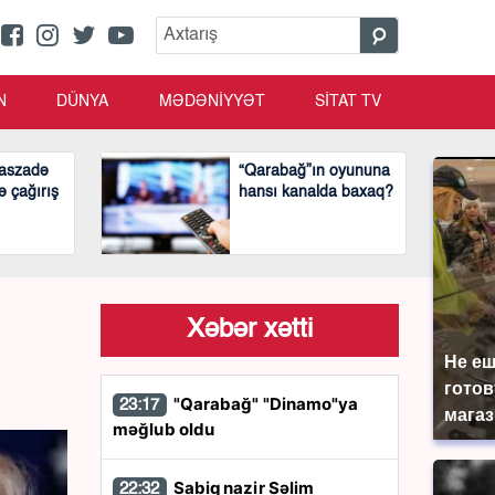
N
DÜNYA
MƏDƏNİYYƏT
SİTAT TV
aszadə
“Qarabağ”ın oyununa
ə çağırış
hansı kanalda baxaq?
Xəbər xətti
Не еш
готов
"Qarabağ" "Dinamo"ya
23:17
магаз
məğlub oldu
Sabiq nazir Səlim
22:32