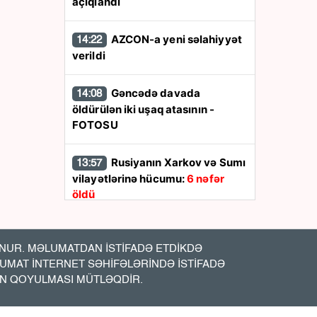
açıqlandı
AZCON-a yeni səlahiyyət
14:22
verildi
Gəncədə davada
14:08
öldürülən iki uşaq atasının -
FOTOSU
Rusiyanın Xarkov və Sumı
13:57
vilayətlərinə hücumu:
6 nəfər
öldü
Ukrayna Rusiyanın
13:48
Yaroslavl neft emalı zavodunu
UR. MƏLUMATDAN İSTİFADƏ ETDİKDƏ
vurdu
LUMAT İNTERNET SƏHİFƏLƏRİNDƏ İSTİFADƏ
İN QOYULMASI MÜTLƏQDİR.
İran Hörmüz boğazına
13:44