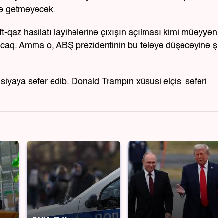
ştə getməyəcək.
t-qaz hasilatı layihələrinə çıxışın açılması kimi müəyyən 
ışacaq. Amma o, ABŞ prezidentinin bu tələyə düşəcəyinə 
usiyaya səfər edib. Donald Trampın xüsusi elçisi səfəri