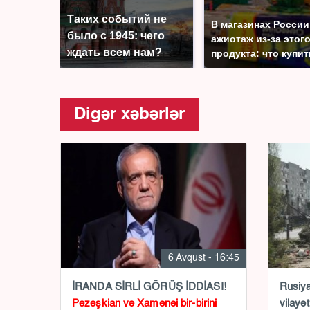
Таких событий не
В магазинах России
было с 1945: чего
ажиотаж из-за этог
ждать всем нам?
продукта: что купи
Digər xəbərlər
6 Avqust - 16:45
İRANDA SİRLİ GÖRÜŞ İDDİASI!
Rusiy
Pezeşkian və Xamenei bir-birini
vilayə