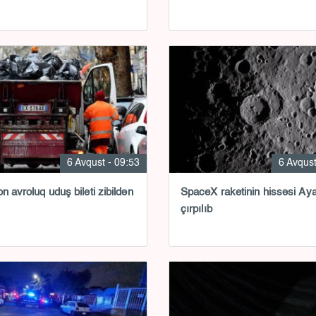
6 Avqust - 09:53
6 Avqust
on avroluq uduş bileti zibildən
SpaceX raketinin hissəsi Ay
çırpılıb