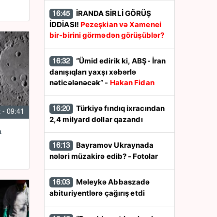
İRANDA SİRLİ GÖRÜŞ
16:45
İDDİASI!
Pezeşkian və Xamenei
bir-birini görmədən görüşüblər?
“Ümid edirik ki, ABŞ- İran
16:32
danışıqları yaxşı xəbərlə
nəticələnəcək” -
Hakan Fidan
Türkiyə fındıq ixracından
16:20
 - 09:41
2,4 milyard dollar qazandı
a
Bayramov Ukraynada
16:13
nələri müzakirə edib? - Fotolar
Məleykə Abbaszadə
16:03
abituriyentlərə çağırış etdi