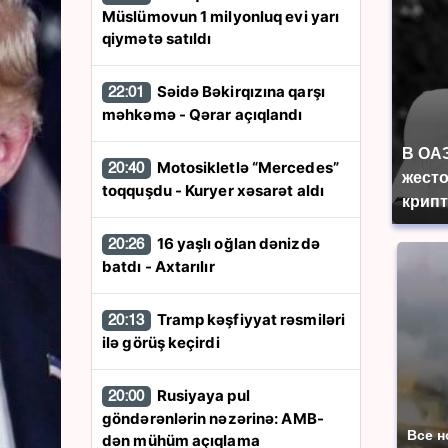
Müslümovun 1 milyonluq evi yarı
qiymətə satıldı
Səidə Bəkirqızına qarşı
22:01
məhkəmə - Qərar açıqlandı
В ОА
Motosikletlə “Mercedes”
20:40
жесто
toqquşdu - Kuryer xəsarət aldı
крип
16 yaşlı oğlan dənizdə
20:26
batdı - Axtarılır
Tramp kəşfiyyat rəsmiləri
20:13
ilə görüş keçirdi
Rusiyaya pul
20:00
göndərənlərin nəzərinə: AMB-
Все н
dən mühüm açıqlama