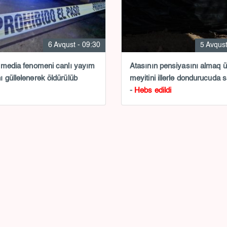
6 Avqust - 09:30
5 Avqust
 media fenomeni canlı yayım
Atasının pensiyasını almaq 
 güllələnərək öldürülüb
meyitini illərlə dondurucuda 
-
Həbs edildi