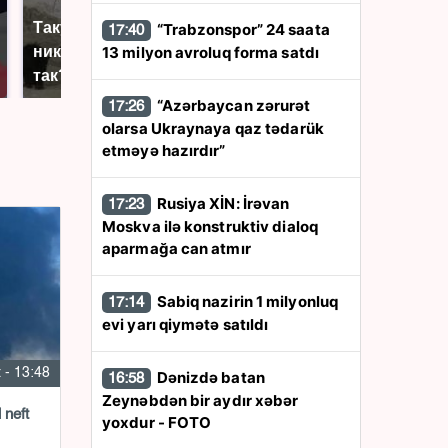
Такую зиму в России
На Урале из казны
“Trabzonspor” 24 saata
17:40
никто не ждал: как
были украдены 18
13 milyon avroluq forma satdı
так?!
миллионов рублей
“Azərbaycan zərurət
17:26
olarsa Ukraynaya qaz tədarük
etməyə hazırdır”
Rusiya XİN: İrəvan
17:23
Moskva ilə konstruktiv dialoq
aparmağa can atmır
Sabiq nazirin 1 milyonluq
17:14
evi yarı qiymətə satıldı
 - 13:48
Dənizdə batan
16:58
Zeynəbdən bir aydır xəbər
yoxdur - FOTO