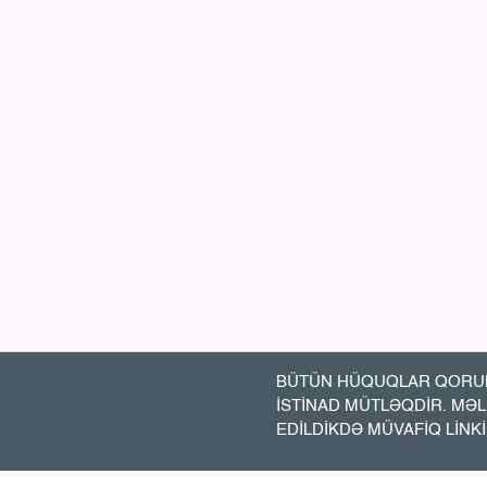
BÜTÜN HÜQUQLAR QORUN
İSTİNAD MÜTLƏQDİR. MƏ
EDİLDİKDƏ MÜVAFİQ LİNK