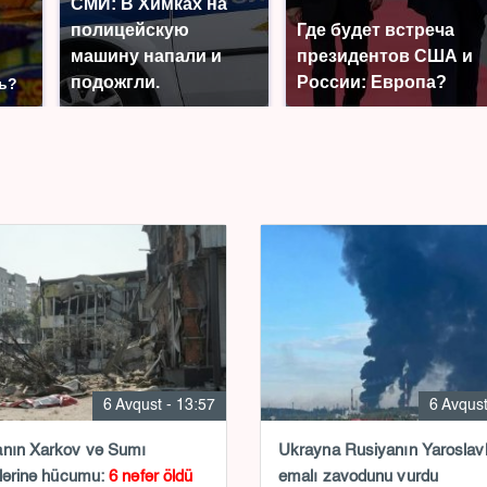
СМИ: В Химках на
полицейскую
Где будет встреча
машину напали и
президентов США и
о
подожгли.
России: Европа?
ть?
6 Avqust - 13:57
6 Avqust
anın Xarkov və Sumı
Ukrayna Rusiyanın Yaroslavl neft
tlərinə hücumu:
6 nəfər öldü
emalı zavodunu vurdu