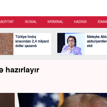
SADİYYAT
SOSİAL
KRİMİNAL
HADİSƏ
İDMA
Türkiyə fındıq
Məleykə Abb
ixracından 2,4 milyard
abituriyentlər
dollar qazandı
etdi
 hazırlayır