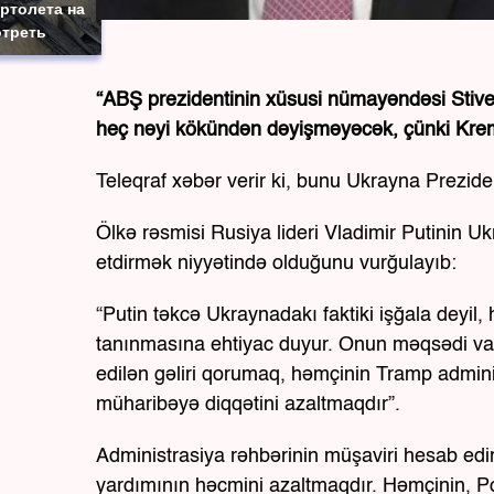
ртолета на
отреть
“ABŞ prezidentinin xüsusi nümayəndəsi Stiv
heç nəyi kökündən dəyişməyəcək, çünki Kreml m
Teleqraf xəbər verir ki, bunu Ukrayna Prezide
Ölkə rəsmisi Rusiya lideri Vladimir Putinin U
etdirmək niyyətində olduğunu vurğulayıb:
“Putin təkcə Ukraynadakı faktiki işğala deyi
tanınmasına ehtiyac duyur. Onun məqsədi vaxt
edilən gəliri qorumaq, həmçinin Tramp admini
müharibəyə diqqətini azaltmaqdır”.
Administrasiya rəhbərinin müşaviri hesab ed
yardımının həcmini azaltmaqdır. Həmçinin, P