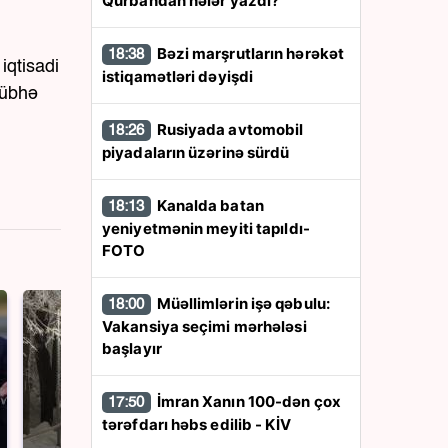
Qurbandan nələr yazdı?
Bəzi marşrutların hərəkət
18:38
iqtisadi
istiqamətləri dəyişdi
şübhə
Rusiyada avtomobil
18:26
piyadaların üzərinə sürdü
Kanalda batan
18:13
yeniyetmənin meyiti tapıldı-
FOTO
Müəllimlərin işə qəbulu:
18:00
Vakansiya seçimi mərhələsi
başlayır
İmran Xanın 100-dən çox
17:50
tərəfdarı həbs edilib - KİV