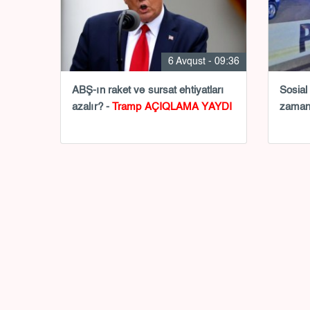
6 Avqust - 09:36
ABŞ-ın raket və sursat ehtiyatları
Sosial
azalır? -
Tramp AÇIQLAMA YAYDI
zamanı