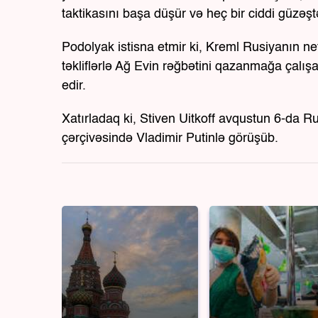
taktikasını başa düşür və heç bir ciddi güzə
Podolyak istisna etmir ki, Kreml Rusiyanın nef
təkliflərlə Ağ Evin rəğbətini qazanmağa çal
edir.
Xatırladaq ki, Stiven Uitkoff avqustun 6-da R
çərçivəsində Vladimir Putinlə görüşüb.