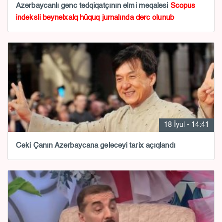
Azərbaycanlı gənc tədqiqatçının elmi məqaləsi
Scopus
indeksli beynəlxalq hüquq jurnalında dərc olunub
18 İyul - 14:41
Ceki Çanın Azərbaycana gələcəyi tarix açıqlandı