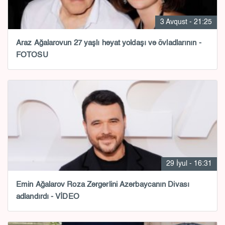
3 Avqust - 21:25
Araz Ağalarovun 27 yaşlı həyat yoldaşı və övladlarının -
FOTOSU
29 İyul - 16:31
Emin Ağalarov Roza Zərgərlini Azərbaycanın Divası
adlandırdı - VİDEO