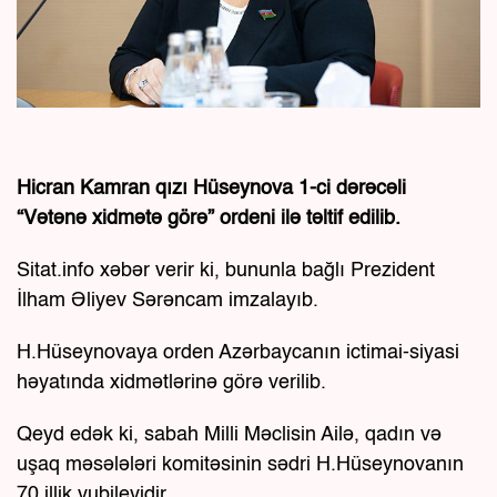
Hicran Kamran qızı Hüseynova 1-ci dərəcəli
“Vətənə xidmətə görə” ordeni ilə təltif edilib.
Sitat.info xəbər verir ki, bununla bağlı Prezident
İlham Əliyev Sərəncam imzalayıb.
H.Hüseynovaya orden Azərbaycanın ictimai-siyasi
həyatında xidmətlərinə görə verilib.
Qeyd edək ki, sabah Milli Məclisin Ailə, qadın və
uşaq məsələləri komitəsinin sədri H.Hüseynovanın
70 illik yubileyidir.