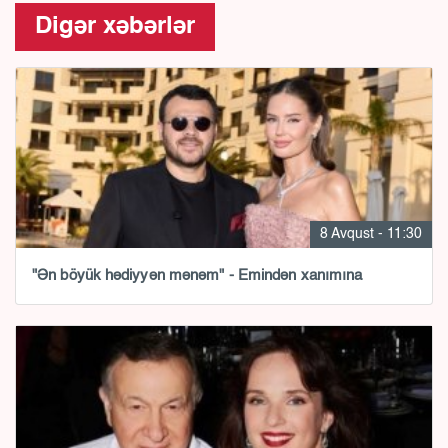
Digər xəbərlər
8 Avqust - 11:30
"Ən böyük hədiyyən mənəm" - Emindən xanımına