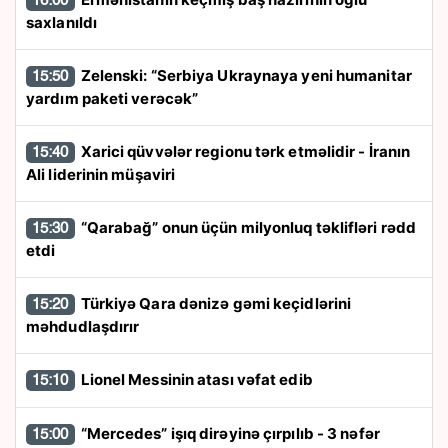
16:00
saxlanıldı
Zelenski: “Serbiya Ukraynaya yeni humanitar
15:50
yardım paketi verəcək”
Xarici qüvvələr regionu tərk etməlidir - İranın
15:40
Ali liderinin müşaviri
“Qarabağ” onun üçün milyonluq təklifləri rədd
15:30
etdi
Türkiyə Qara dənizə gəmi keçidlərini
15:20
məhdudlaşdırır
Lionel Messinin atası vəfat edib
15:10
“Mercedes” işıq dirəyinə çırpılıb - 3 nəfər
15:00