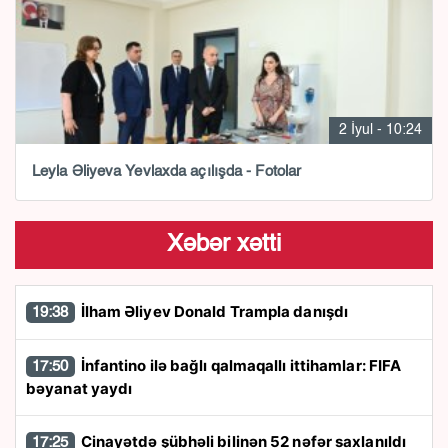
2 İyul - 10:24
Leyla Əliyeva Yevlaxda açılışda - Fotolar
Xəbər xətti
İlham Əliyev Donald Trampla danışdı
19:38
İnfantino ilə bağlı qalmaqallı ittihamlar: FIFA
17:50
bəyanat yaydı
Cinayətdə şübhəli bilinən 52 nəfər saxlanıldı
17:25