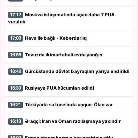
Moskva istiqamətində uçan daha 7 PUA
17:12
vurulub
Hava ilə bağlı - Xəbərdarlıq
17:00
Tovuzda ikimərtəbəli evdə yanğın
16:55
Gürcüstanda dövlət bayraqları yarıya endirildi
16:42
Rusiyaya PUA hücumları edildi
16:30
Türkiyədə su tunelində uçqun: Ölən var
16:21
Əraqçi: İran və Oman razılaşmaya yaxındır
16:13
Ermənistanın keçmiş baş nazirinin oğlu