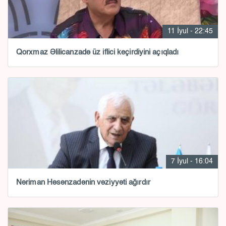
11 İyul - 22:45
Qorxmaz Əlilicanzadə üz iflici keçirdiyini açıqladı
7 İyul - 16:04
Nəriman Həsənzadənin vəziyyəti ağırdır