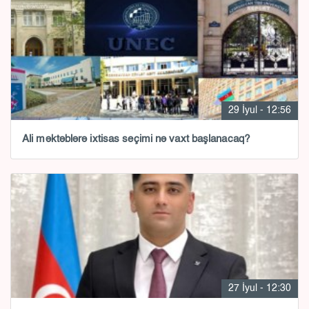
29 İyul - 12:56
Ali məktəblərə ixtisas seçimi nə vaxt başlanacaq?
27 İyul - 12:30