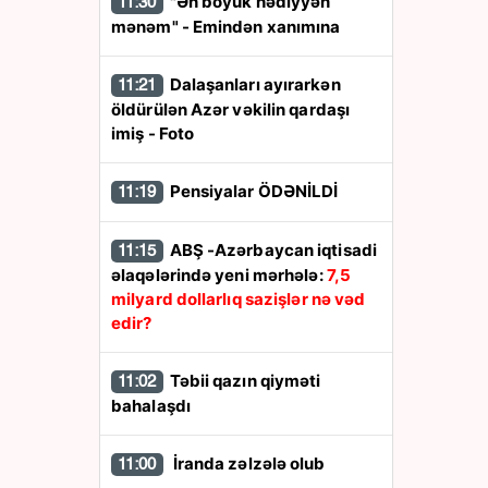
"Ən böyük hədiyyən
11:30
mənəm" - Emindən xanımına
Dalaşanları ayırarkən
11:21
öldürülən Azər vəkilin qardaşı
imiş - Foto
Pensiyalar ÖDƏNİLDİ
11:19
ABŞ -Azərbaycan iqtisadi
11:15
əlaqələrində yeni mərhələ:
7,5
milyard dollarlıq sazişlər nə vəd
edir?
Təbii qazın qiyməti
11:02
bahalaşdı
İranda zəlzələ olub
11:00