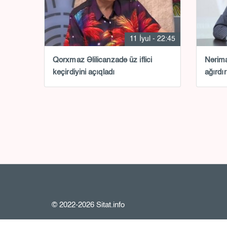
11 İyul - 22:45
Qorxmaz Əlilicanzadə üz iflici
Nərima
keçirdiyini açıqladı
ağırdır
© 2022-2026 Sitat.info