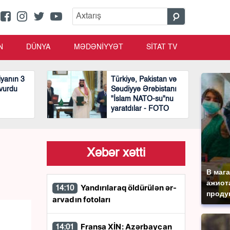
N
DÜNYA
MƏDƏNİYYƏT
SİTAT TV
yanın 3
Türkiyə, Pakistan və
 vurdu
Səudiyyə Ərəbistanı
"İslam NATO-su"nu
yaratdılar - FOTO
Xəbər xətti
В маг
ажиота
Yandırılaraq öldürülən ər-
14:10
продук
arvadın fotoları
Fransa XİN: Azərbaycan
14:01