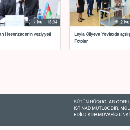
7 İyul - 16:04
2 İyu
n Həsənzadənin vəziyyəti
Leyla Əliyeva Yevlaxda açılı
Fotolar
BÜTÜN HÜQUQLAR QORUN
İSTİNAD MÜTLƏQDİR. MƏ
EDİLDİKDƏ MÜVAFİQ LİNK