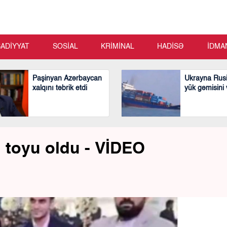
SADİYYAT
SOSİAL
KRİMİNAL
HADİSƏ
İDMA
Paşinyan Azərbaycan
Ukrayna Rusi
xalqını təbrik etdi
yük gəmisini
 toyu oldu - VİDEO