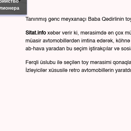
убийство
лионера
Tanınmış gənc meyxanaçı Baba Qədirlinin toy 
Sitat.info
xəbər verir ki, mərasimdə ən çox müz
müasir avtomobillərdən imtina edərək, köhnə 
ab-hava yaradan bu seçim iştirakçılar və sosia
Fərqli üslubu ilə seçilən toy mərasimi qonaq
İzləyicilər xüsusilə retro avtomobillərin yara