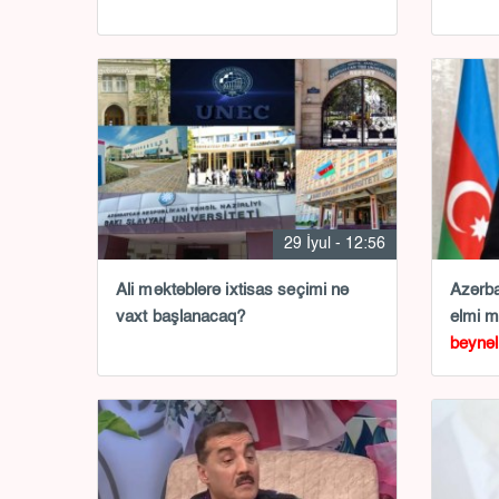
29 İyul - 12:56
Ali məktəblərə ixtisas seçimi nə
Azərba
vaxt başlanacaq?
elmi 
beynəl
olunub