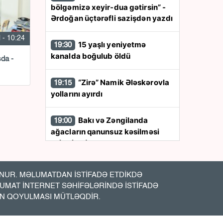
bölgəmizə xeyir-dua gətirsin” -
Ərdoğan üçtərəfli sazişdən yazdı
l - 10:24
15 yaşlı yeniyetmə
19:30
kanalda boğulub öldü
şda -
“Zirə” Namik Ələskərovla
19:15
yollarını ayırdı
Bakı və Zəngilanda
19:00
ağacların qanunsuz kəsilməsi
aşkarlandı
İslandiya 2028-ci ildə Aİ-
18:48
UR. MƏLUMATDAN İSTİFADƏ ETDİKDƏ
yə qoşula bilər
LUMAT İNTERNET SƏHİFƏLƏRİNDƏ İSTİFADƏ
İN QOYULMASI MÜTLƏQDİR.
“Hər an ölə bilər” -
18:36
Xamenei ilə bağlı növbəti iddia