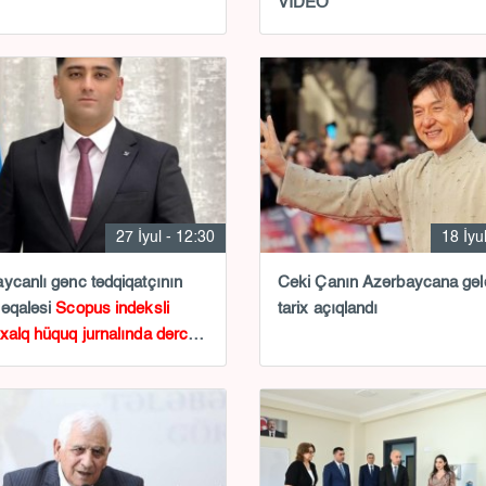
VİDEO
27 İyul - 12:30
18 İyu
ycanlı gənc tədqiqatçının
Ceki Çanın Azərbaycana gəl
məqaləsi
Scopus indeksli
tarix açıqlandı
xalq hüquq jurnalında dərc