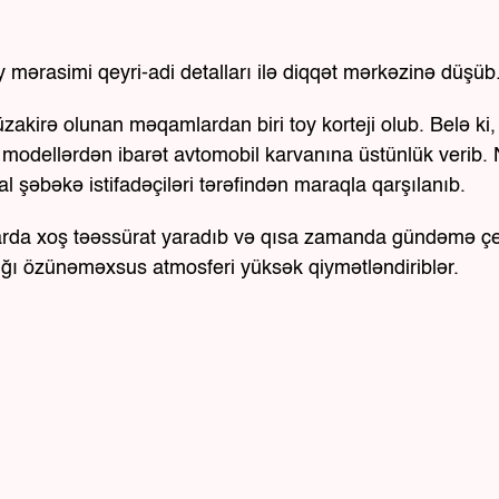
mərasimi qeyri-adi detalları ilə diqqət mərkəzinə düşüb
akirə olunan məqamlardan biri toy korteji olub. Belə ki,
modellərdən ibarət avtomobil karvanına üstünlük verib. N
l şəbəkə istifadəçiləri tərəfindən maraqla qarşılanıb.
larda xoş təəssürat yaradıb və qısa zamanda gündəmə çev
tdığı özünəməxsus atmosferi yüksək qiymətləndiriblər.