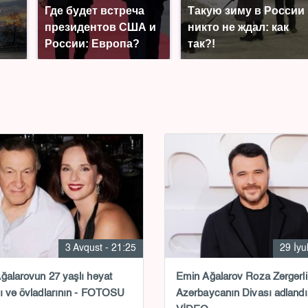
е
Где будет встреча
Такую зиму в России
президентов США и
никто не ждал: как
России: Европа?
так?!
3 Avqust - 21:25
29 İyu
ğalarovun 27 yaşlı həyat
Emin Ağalarov Roza Zərgərli
ı və övladlarının - FOTOSU
Azərbaycanın Divası adlandır