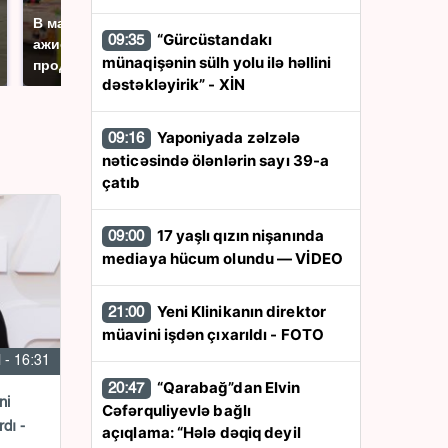
полицейскую
В магазинах России
“Gürcüstandakı
машину напали и
09:35
ажиотаж из-за этого
münaqişənin sülh yolu ilə həllini
подожгли.
продукта: что купить?
dəstəkləyirik” - XİN
Yaponiyada zəlzələ
09:16
nəticəsində ölənlərin sayı 39-a
çatıb
17 yaşlı qızın nişanında
09:00
mediaya hücum olundu — VİDEO
Yeni Klinikanın direktor
21:00
müavini işdən çıxarıldı - FOTO
l - 16:31
“Qarabağ”dan Elvin
20:47
ni
Cəfərquliyevlə bağlı
dı -
açıqlama: “Hələ dəqiq deyil