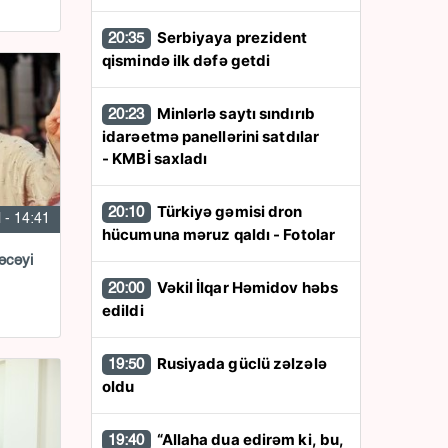
Serbiyaya prezident
20:35
qismində ilk dəfə getdi
Minlərlə saytı sındırıb
20:23
idarəetmə panellərini satdılar
- KMBİ saxladı
Türkiyə gəmisi dron
20:10
l - 14:41
hücumuna məruz qaldı - Fotolar
əcəyi
Vəkil İlqar Həmidov həbs
20:00
edildi
Rusiyada güclü zəlzələ
19:50
oldu
“Allaha dua edirəm ki, bu,
19:40