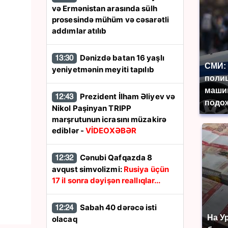
və Ermənistan arasında sülh
prosesində mühüm və cəsarətli
addımlar atılıb
Dənizdə batan 16 yaşlı
13:30
СМИ: 
yeniyetmənin meyiti tapılıb
поли
маши
Prezident İlham Əliyev və
12:43
подож
Nikol Paşinyan TRIPP
marşrutunun icrasını müzakirə
ediblər -
VİDEOXƏBƏR
Cənubi Qafqazda 8
12:32
avqust simvolizmi:
Rusiya üçün
17 il sonra dəyişən reallıqlar...
Sabah 40 dərəcə isti
12:24
На У
olacaq