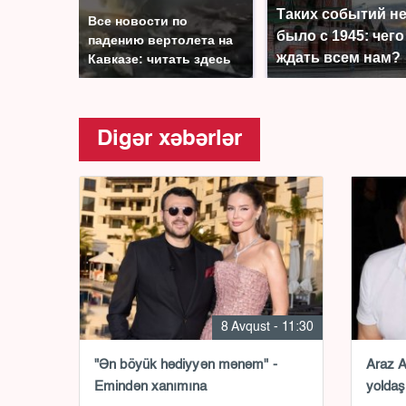
Таких событий н
Все новости по
было с 1945: чего
падению вертолета на
ждать всем нам?
Кавказе: читать здесь
Digər xəbərlər
8 Avqust - 11:30
"Ən böyük hədiyyən mənəm" -
Araz A
Emindən xanımına
yoldaş