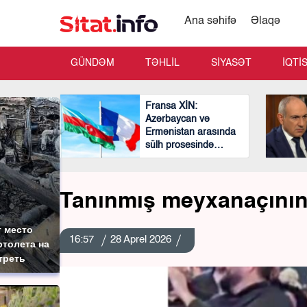
Ana səhifə
Əlaqə
GÜNDƏM
TƏHLİL
SİYASƏT
İQTİ
Fransa XİN:
Azərbaycan və
Ermənistan arasında
sülh prosesində
mühüm və cəsarətli
addımlar atılıb
Tanınmış meyxanaçının
 место
16:57
28 Aprel 2026
толета на
треть