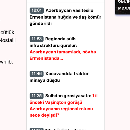
были
милл
Azərbaycan vasitəsilə
12:01
Ermənistana buğda və daş kömür
.
göndərildi
 cütlük
Regionda sülh
11:53
ostalji
infrastrukturu qurulur:
Azərbaycan tamamladı, növbə
Ermənistanda...
rilib.
Xocavənddə traktor
11:46
minaya düşdü
Sülhdən geosiyasətə:
1 il
11:35
öncəki Vaşinqton görüşü
Azərbaycanın regional rolunu
necə dəyişdi?