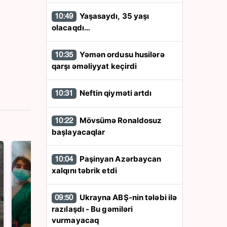
Yaşasaydı, 35 yaşı
10:49
olacaqdı…
Yəmən ordusu husilərə
10:35
qarşı əməliyyat keçirdi
Neftin qiyməti artdı
10:31
Mövsümə Ronaldosuz
10:22
başlayacaqlar
Paşinyan Azərbaycan
10:04
xalqını təbrik etdi
Ukrayna ABŞ-nin tələbi ilə
09:50
razılaşdı - Bu gəmiləri
vurmayacaq
СМИ: В Химках на