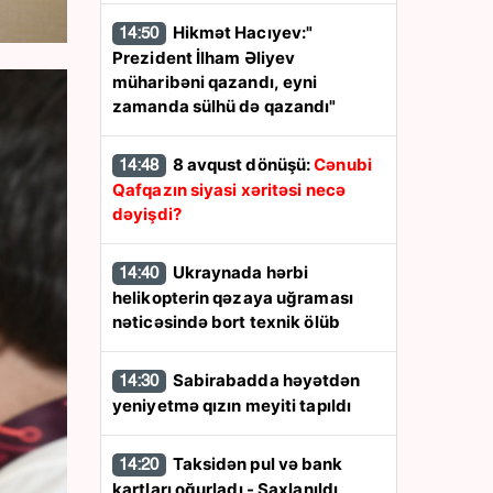
Hikmət Hacıyev:"
14:50
Prezident İlham Əliyev
müharibəni qazandı, eyni
zamanda sülhü də qazandı"
8 avqust dönüşü:
Cənubi
14:48
Qafqazın siyasi xəritəsi necə
dəyişdi?
Ukraynada hərbi
14:40
helikopterin qəzaya uğraması
nəticəsində bort texnik ölüb
Sabirabadda həyətdən
14:30
yeniyetmə qızın meyiti tapıldı
Taksidən pul və bank
14:20
kartları oğurladı - Saxlanıldı