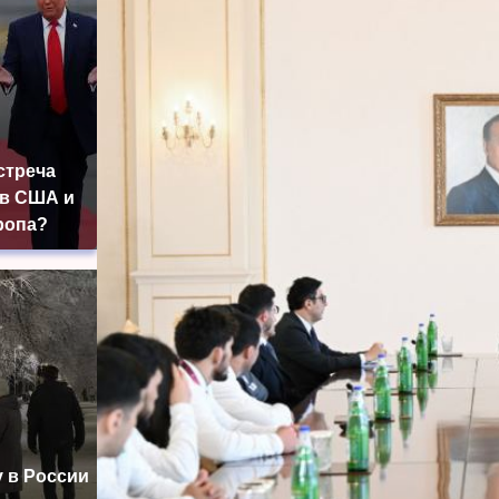
стреча
в США и
ропа?
 в России