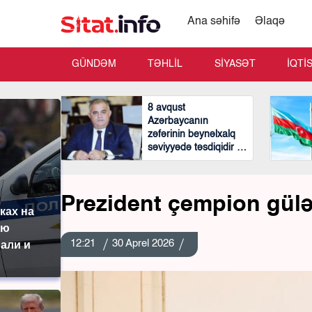
Ana səhifə
Əlaqə
GÜNDƏM
TƏHLİL
SİYASƏT
İQTİ
8 avqust
Azərbaycanın
zəfərinin beynəlxalq
səviyyədə təsdiqidir -
Arzu Nağıyev
Prezident çempion gülə
ках на
ую
12:21
30 Aprel 2026
али и