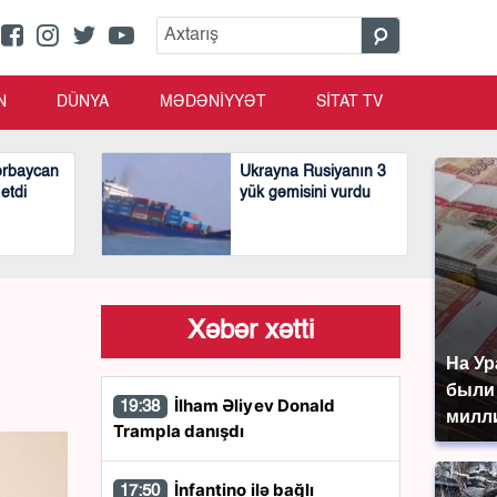
N
DÜNYA
MƏDƏNİYYƏT
SİTAT TV
ərbaycan
Ukrayna Rusiyanın 3
 etdi
yük gəmisini vurdu
Xəbər xətti
На Ур
были
İlham Əliyev Donald
19:38
милл
Trampla danışdı
İnfantino ilə bağlı
17:50