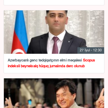
27 İyul - 12:30
Azərbaycanlı gənc tədqiqatçının elmi məqaləsi
Scopus
indeksli beynəlxalq hüquq jurnalında dərc olunub