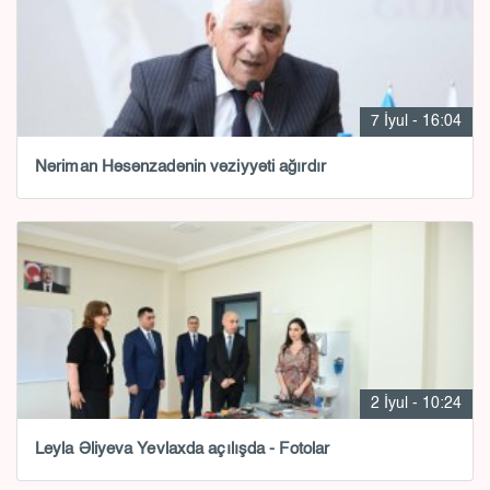
7 İyul - 16:04
Nəriman Həsənzadənin vəziyyəti ağırdır
2 İyul - 10:24
Leyla Əliyeva Yevlaxda açılışda - Fotolar