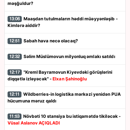
məşğuldur?
Maaşdan tutulmaların həddi müəyyənləşib -
13:06
Kimlərə aiddir?
Sabah hava necə olacaq?
12:51
Səlim Müslümovun milyonluq əmlakı satıldı
12:32
"Kreml Bayramovun Kiyevdəki görüşlərini
12:17
diqqətlə izləyəcək" -
Elxan Şahinoğlu
Wildberries-in logistika mərkəzi yenidən PUA
12:11
hücumuna məruz qaldı
Növbəti 10 stansiya bu istiqamətdə tikiləcək -
11:53
Vüsal Aslanov AÇIQLADI