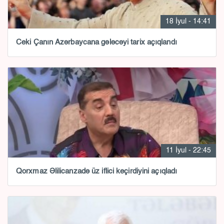
18 İyul - 14:41
Ceki Çanın Azərbaycana gələcəyi tarix açıqlandı
11 İyul - 22:45
Qorxmaz Əlilicanzadə üz iflici keçirdiyini açıqladı