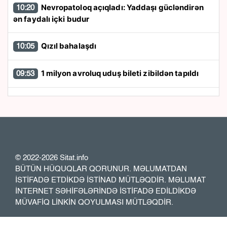
Nevropatoloq açıqladı: Yaddaşı gücləndirən
10:20
ən faydalı içki budur
Qızıl bahalaşdı
10:05
1 milyon avroluq uduş bileti zibildən tapıldı
09:53
SpaceX raketinin hissəsi Aya çırpılıb
09:41
ABŞ-ın raket və sursat ehtiyatları azalır? -
09:36
Tramp AÇIQLAMA YAYDI
© 2022-2026 Sitat.info
Sosial media fenomeni canlı yayım zamanı
09:30
BÜTÜN HÜQUQLAR QORUNUR. MƏLUMATDAN
güllələnərək öldürülüb
İSTİFADƏ ETDİKDƏ İSTİNAD MÜTLƏQDİR. MƏLUMAT
İNTERNET SƏHİFƏLƏRİNDƏ İSTİFADƏ EDİLDİKDƏ
MÜVAFİQ LİNKİN QOYULMASI MÜTLƏQDİR.
Bakı metrosunda sərnişinlər qatardan
09:16
DÜŞÜRÜLDÜLƏR - FOTO - VİDEO