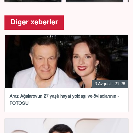
Digər xəbərlər
3 Avqust - 21:25
Araz Ağalarovun 27 yaşlı həyat yoldaşı və övladlarının -
FOTOSU