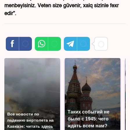
mənbəyisiniz. Vətən sizə güvənir, xalq sizinlə fəxr
edir”.
Таких событий не
Все новости по
было с 1945: чего
падению вертолета на
ждать всем нам?
Кавказе: читать здесь