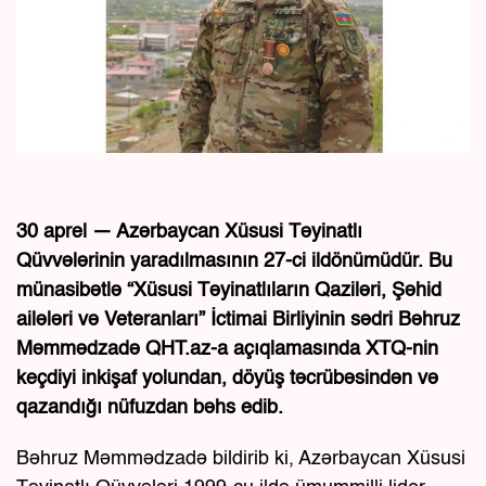
30 aprel — Azərbaycan Xüsusi Təyinatlı
Qüvvələrinin yaradılmasının 27-ci ildönümüdür. Bu
münasibətlə “Xüsusi Təyinatlıların Qaziləri, Şəhid
ailələri və Veteranları” İctimai Birliyinin sədri Bəhruz
Məmmədzadə QHT.az-a açıqlamasında XTQ-nin
keçdiyi inkişaf yolundan, döyüş təcrübəsindən və
qazandığı nüfuzdan bəhs edib.
Bəhruz Məmmədzadə bildirib ki, Azərbaycan Xüsusi