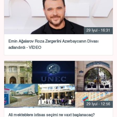
29 İyul - 16:31
Emin Ağalarov Roza Zərgərlini Azərbaycanın Divası
adlandırdı - VİDEO
29 İyul - 12:56
Ali məktəblərə ixtisas seçimi nə vaxt başlanacaq?