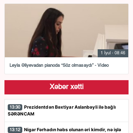
1 İyul - 08:46
Leyla Əliyevadan pianoda “Söz olmasaydı” - Video
Xəbər xətti
Prezidentdən Bəxtiyar Aslanbəyli ilə bağlı
13:30
SƏRƏNCAM
Nigar Fərhadın həbs olunan əri kimdir, nə işlə
13:12