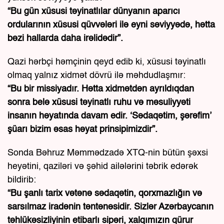
“Bu gün xüsusi təyinatlılar dünyanın aparıcı
ordularının xüsusi qüvvələri ilə eyni səviyyədə, hətta
bəzi hallarda daha irəlidədir”.
Qazi hərbçi həmçinin qeyd edib ki, xüsusi təyinatlı
olmaq yalnız xidmət dövrü ilə məhdudlaşmır:
“Bu bir missiyadır. Hətta xidmətdən ayrıldıqdan
sonra belə xüsusi təyinatlı ruhu və məsuliyyəti
insanın həyatında davam edir. ‘Sədaqətim, şərəfim’
şüarı bizim əsas həyat prinsipimizdir”.
Sonda Bəhruz Məmmədzadə XTQ-nin bütün şəxsi
heyətini, qaziləri və şəhid ailələrini təbrik edərək
bildirib:
“Bu şanlı tarix vətənə sədaqətin, qorxmazlığın və
sarsılmaz iradənin təntənəsidir. Sizlər Azərbaycanın
təhlükəsizliyinin etibarlı sipəri, xalqımızın qürur