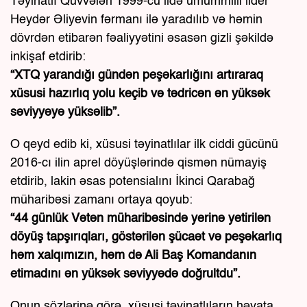
Təyinatlı Qüvvələri 1999-cu ildə ümummilli lider
Heydər Əliyevin fərmanı ilə yaradılıb və həmin
dövrdən etibarən fəaliyyətini əsasən gizli şəkildə
inkişaf etdirib:
“XTQ yarandığı gündən peşəkarlığını artıraraq
xüsusi hazırlıq yolu keçib və tədricən ən yüksək
səviyyəyə yüksəlib”.
O qeyd edib ki, xüsusi təyinatlılar ilk ciddi gücünü
2016-cı ilin aprel döyüşlərində qismən nümayiş
etdirib, lakin əsas potensialını İkinci Qarabağ
müharibəsi zamanı ortaya qoyub:
“44 günlük Vətən müharibəsində yerinə yetirilən
döyüş tapşırıqları, göstərilən şücaət və peşəkarlıq
həm xalqımızın, həm də Ali Baş Komandanın
etimadını ən yüksək səviyyədə doğrultdu”.
Onun sözlərinə görə, xüsusi təyinatlıların həyata