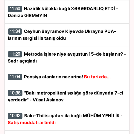
Nazirlik küləklə bağlı XƏBƏRDARLIQ ETDİ -
11:50
Dənizə GİRMƏYİN
Ceyhun Bayramov Kiyevdə Ukrayna PUA-
11:34
larının sərgisi ilə tanış oldu
Metroda işlərə niyə avqustun 15-də başlanır? -
11:20
Sədr açıqladı
Pensiya alanların nəzərinə!
Bu tarixdə...
11:04
"Bakı metropoliteni sıxlığa görə dünyada 7-ci
10:38
yerdədir" - Vüsal Aslanov
Bakı–Tbilisi qatarı ilə bağlı MÜHÜM YENİLİK -
10:32
Satış müddəti artırıldı