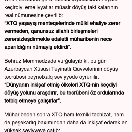
keçirdiyi əməliyyatlar müasir döyüş taktikalarının
real nümunəsinə çevrilib:
“XTQ yaşayış məntəqələrində mülki əhaliyə zərər
vermədən, qanunsuz silahlı birləşmələri
zərərsizləşdirməklə ədalətli müharibənin necə
aparıldığını nümayiş etdirdi”.
Bəhruz Məmmədzadə vurğulayıb ki, bu gün
Azərbaycan Xüsusi Təyinatlı Qüvvələrinin döyüş
təcrübəsi beynəlxalq səviyyədə öyrənilir:
“Dünyanın inkişaf etmiş ölkələri XTQ-nin keçdiyi
döyüş yolunu araşdırır, bu təcrübəni öz ordularında
tətbiq etməyə çalışırlar”.
Müharibədən sonra XTQ həm texniki təchizat, həm
də peşəkarlıq baxımından daha da inkişaf edərək ən
yüksək səviyyəyə çatıb: