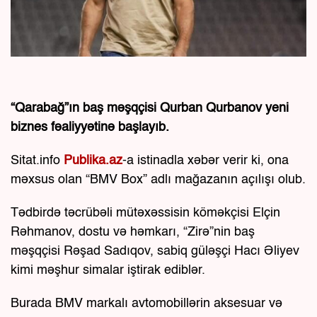
“Qarabağ”ın baş məşqçisi Qurban Qurbanov yeni
biznes fəaliyyətinə başlayıb.
Sitat.info
Publika.az
-a istinadla xəbər verir ki, ona
məxsus olan “BMV Box” adlı mağazanın açılışı olub.
Tədbirdə təcrübəli mütəxəssisin köməkçisi Elçin
Rəhmanov, dostu və həmkarı, “Zirə”nin baş
məşqçisi Rəşad Sadıqov, sabiq güləşçi Hacı Əliyev
kimi məşhur simalar iştirak ediblər.
Burada BMV markalı avtomobillərin aksesuar və