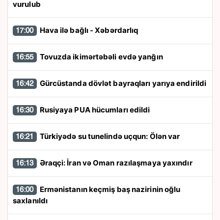
vurulub
Hava ilə bağlı - Xəbərdarlıq
17:00
Tovuzda ikimərtəbəli evdə yanğın
16:55
Gürcüstanda dövlət bayraqları yarıya endirildi
16:42
Rusiyaya PUA hücumları edildi
16:30
Türkiyədə su tunelində uçqun: Ölən var
16:21
Əraqçi: İran və Oman razılaşmaya yaxındır
16:13
Ermənistanın keçmiş baş nazirinin oğlu
16:00
saxlanıldı