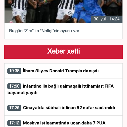
30 İyul - 14:24
Bu gün “Zirə” ilə “Neftçi”nin oyunu var
Xəbər xətti
İlham Əliyev Donald Trampla danışdı
19:38
İnfantino ilə bağlı qalmaqallı ittihamlar: FIFA
17:50
bəyanat yaydı
Cinayətdə şübhəli bilinən 52 nəfər saxlanıldı
17:25
Moskva istiqamətində uçan daha 7 PUA
17:12