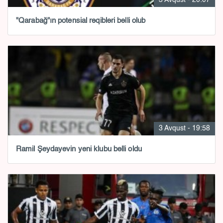
"Qarabağ"ın potensial rəqibləri bəlli olub
3 Avqust - 19:58
Ramil Şeydayevin yeni klubu bəlli oldu