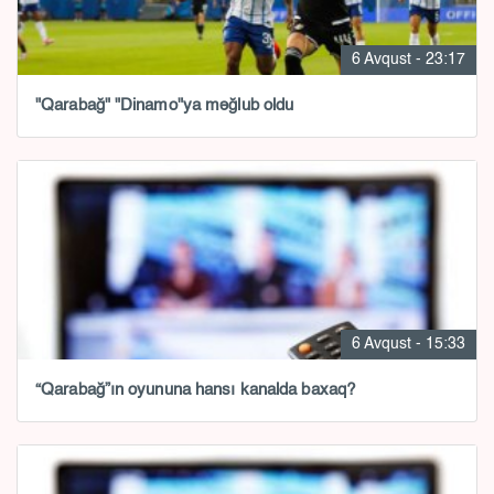
6 Avqust - 23:17
"Qarabağ" "Dinamo"ya məğlub oldu
6 Avqust - 15:33
“Qarabağ”ın oyununa hansı kanalda baxaq?