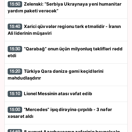
Zelenski: “Serbiya Ukraynaya yeni humanitar
15:50
yardım paketi verəcək”
Xarici qüvvələr regionu tərk etməlidir - İranın
15:40
Ali liderinin müşaviri
“Qarabağ” onun üçün milyonluq təklifləri rədd
15:30
etdi
Türkiyə Qara dənizə gəmi keçidlərini
15:20
məhdudlaşdırır
Lionel Messinin atası vəfat edib
15:10
“Mercedes” işıq dirəyinə çırpılıb - 3 nəfər
15:00
xəsarət aldı
8 avqust Azərbaycanın zəfərinin beynəlxalq