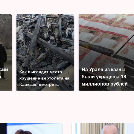
ссии
На Урале из казны
Как выглядит место
к
были украдены 18
крушение вертолета на
миллионов рублей
Кавказе: смотреть