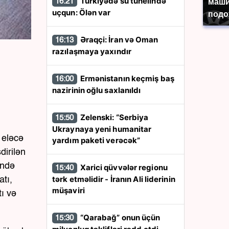
Türkiyədə su tunelində
16:21
маши
uçqun: Ölən var
подо
Əraqçi: İran və Oman
16:13
razılaşmaya yaxındır
Ermənistanın keçmiş baş
16:00
nazirinin oğlu saxlanıldı
Zelenski: “Serbiya
15:50
Ukraynaya yeni humanitar
 eləcə
yardım paketi verəcək”
dirilən
ində
Xarici qüvvələr regionu
15:40
tərk etməlidir - İranın Ali liderinin
atı,
müşaviri
tı və
“Qarabağ” onun üçün
15:30