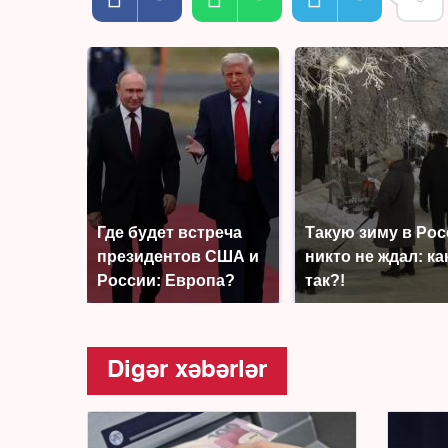
Где будет встреча
Такую зиму в Ро
президентов США и
никто не ждал: ка
России: Европа?
так?!
Digər xəbərlər