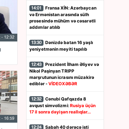
Fransa XİN: Azərbaycan
14:01
və Ermənistan arasında sülh
prosesində mühüm və cəsarətli
addımlar atılıb
 - 12:32
Dənizdə batan 16 yaşlı
13:30
yeniyetmənin meyiti tapılıb
q
Prezident İlham Əliyev və
12:43
Nikol Paşinyan TRIPP
marşrutunun icrasını müzakirə
ediblər -
VİDEOXƏBƏR
Cənubi Qafqazda 8
12:32
avqust simvolizmi:
Rusiya üçün
17 il sonra dəyişən reallıqlar...
 - 16:59
Sabah 40 dərəcə isti
12:24