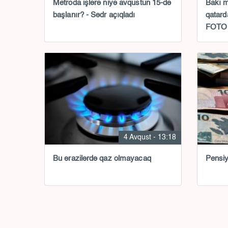
Metroda işlərə niyə avqustun 15-də
Bakı m
başlanır? - Sədr açıqladı
qatar
FOTO 
4 Avqust - 13:18
Bu ərazilərdə qaz olmayacaq
Pensiy