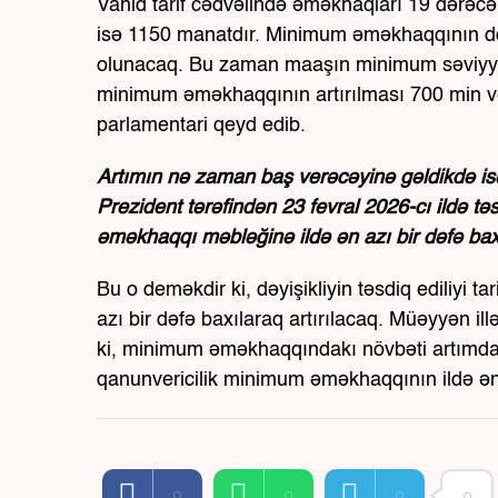
Vahid tarif cədvəlində əməkhaqları 19 dərəcə
isə 1150 manatdır. Minimum əməkhaqqının dövr
olunacaq. Bu zaman maaşın minimum səviyyə
minimum əməkhaqqının artırılması 700 min və
parlamentari qeyd edib.
Artımın nə zaman baş verəcəyinə gəldikdə isə 
Prezident tərəfindən 23 fevral 2026-cı ildə təs
əməkhaqqı məbləğinə ildə ən azı bir dəfə baxı
Bu o deməkdir ki, dəyişikliyin təsdiq ediliy
azı bir dəfə baxılaraq artırılacaq. Müəyyən il
ki, minimum əməkhaqqındakı növbəti artımd
qanunvericilik minimum əməkhaqqının ildə ən a