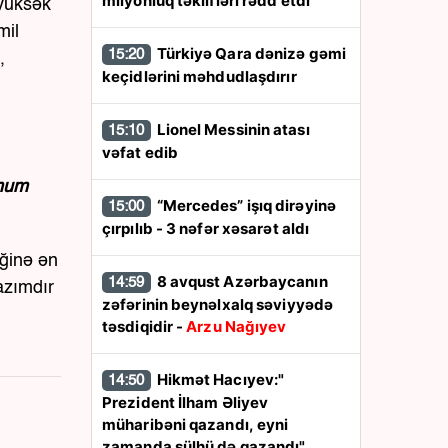
milyonluq təklifləri rədd etdi
 yüksək
mil
Türkiyə Qara dənizə gəmi
15:20
,
keçidlərini məhdudlaşdırır
Lionel Messinin atası
15:10
vəfat edib
imum
“Mercedes” işıq dirəyinə
15:00
çırpılıb - 3 nəfər xəsarət aldı
əğinə ən
8 avqust Azərbaycanın
14:59
azımdır
zəfərinin beynəlxalq səviyyədə
təsdiqidir -
Arzu Nağıyev
Hikmət Hacıyev:"
14:50
Prezident İlham Əliyev
müharibəni qazandı, eyni
zamanda sülhü də qazandı"