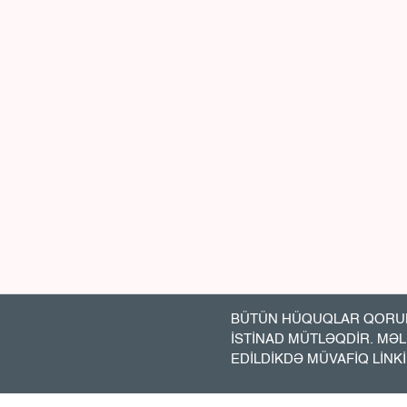
BÜTÜN HÜQUQLAR QORUN
İSTİNAD MÜTLƏQDİR. MƏ
EDİLDİKDƏ MÜVAFİQ LİNK