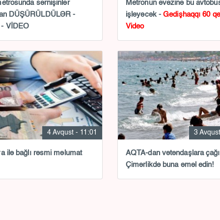
etrosunda sərnişinlər
Metronun əvəzinə bu avtobus
dan DÜŞÜRÜLDÜLƏR -
işləyəcək -
Gedişhaqqı 60 qə
- VİDEO
Video
4 Avqust - 11:01
3 Avqust
a ilə bağlı rəsmi məlumat
AQTA-dan vətəndaşlara çağır
Çimərlikdə buna əməl edin!