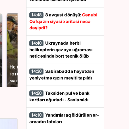
8 avqust dönüşü:
Cənubi
14:48
Qafqazın siyasi xəritəsi necə
dəyişdi?
Ukraynada hərbi
14:40
helikopterin qəzaya uğraması
nəticəsində bort texnik ölüb
Не ешьте эту
В ОАЭ произошло
Sabirabadda həyətdən
14:30
готовую еду из
жестокое убийство
yeniyetmə qızın meyiti tapıldı
магазина: список
криптомиллионера
Taksidən pul və bank
14:20
kartları oğurladı - Saxlanıldı
Yandırılaraq öldürülən ər-
14:10
arvadın fotoları