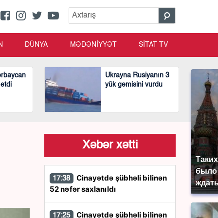
N
DÜNYA
MƏDƏNİYYƏT
SİTAT TV
ərbaycan
Ukrayna Rusiyanın 3
 etdi
yük gəmisini vurdu
Xəbər xətti
Таких
было 
Cinayətdə şübhəli bilinən
17:38
ждать
52 nəfər saxlanıldı
Cinayətdə şübhəli bilinən
17:25