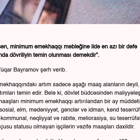
asən, minimum əməkhaqqı məbləğinə ildə ən azı bir dəfə
a dövriliyin təmin olunması deməkdir”.
t Vüqar Bayramov şərh verib.
əkhaqqındakı artım sadəcə aşağı maaş alanların deyil,
artımları təmin edir. Belə ki, dövlət büdcəsindən maliyyələş
fə) maaşları minimum əməkhaqqı artırılandan bir ay müddət
 sosial, elm, mədəniyyət, gənclər və idman, kənd təsərrüf
-kommunal, nəqliyyat və rabitə, meliorasiya, su təsərrüfa
çusu statusu olmayan işçilərin vəzifə maaşları daxildir.