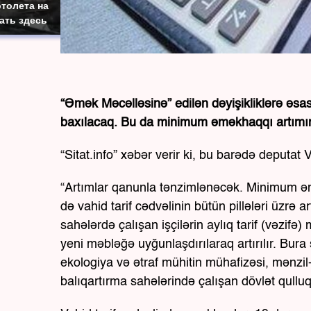
толета на
ать здесь
“Əmək Məcəlləsinə” edilən dəyişikliklərə əs
baxılacaq. Bu da minimum əməkhaqqı artımınd
“Sitat.info” xəbər verir ki, bu barədə deputa
“Artımlar qanunla tənzimlənəcək. Minimum əm
də vahid tarif cədvəlinin bütün pillələri üzrə 
sahələrdə çalışan işçilərin aylıq tarif (vəzi
yeni məbləğə uyğunlaşdırılaraq artırılır. Bura
ekologiya və ətraf mühitin mühafizəsi, mənzil
balıqartırma sahələrində çalışan dövlət qulluq