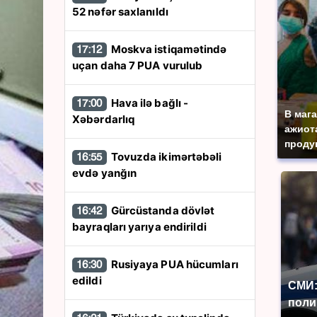
52 nəfər saxlanıldı
Moskva istiqamətində
17:12
uçan daha 7 PUA vurulub
Hava ilə bağlı -
17:00
В маг
Xəbərdarlıq
ажиота
продук
Tovuzda ikimərtəbəli
16:55
evdə yanğın
Gürcüstanda dövlət
16:42
bayraqları yarıya endirildi
Rusiyaya PUA hücumları
16:30
edildi
СМИ:
поли