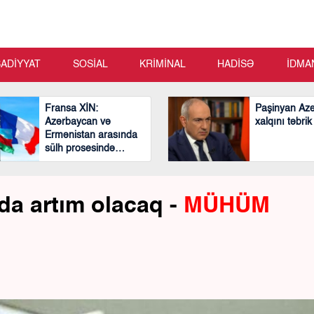
SADİYYAT
SOSİAL
KRİMİNAL
HADİSƏ
İDMA
Fransa XİN:
Paşinyan Az
Azərbaycan və
xalqını təbrik
Ermənistan arasında
sülh prosesində
mühüm və cəsarətli
addımlar atılıb
da artım olacaq -
MÜHÜM