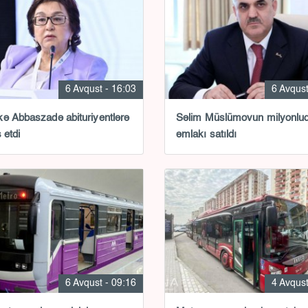
6 Avqust - 16:03
6 Avqust
ə Abbaszadə abituriyentlərə
Səlim Müslümovun milyonlu
 etdi
əmlakı satıldı
6 Avqust - 09:16
4 Avqust