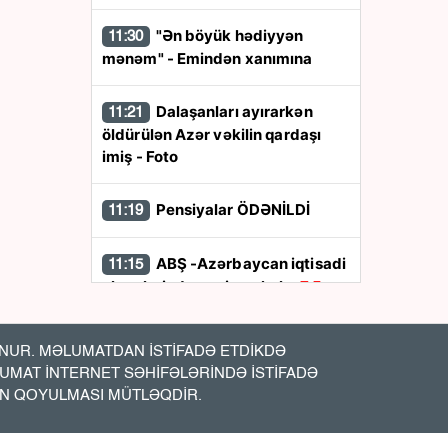
"Ən böyük hədiyyən
11:30
mənəm" - Emindən xanımına
Dalaşanları ayırarkən
11:21
öldürülən Azər vəkilin qardaşı
imiş - Foto
Pensiyalar ÖDƏNİLDİ
11:19
ABŞ -Azərbaycan iqtisadi
11:15
əlaqələrində yeni mərhələ:
7,5
milyard dollarlıq sazişlər nə vəd
edir?
UR. MƏLUMATDAN İSTİFADƏ ETDİKDƏ
LUMAT İNTERNET SƏHİFƏLƏRİNDƏ İSTİFADƏ
Təbii qazın qiyməti
11:02
İN QOYULMASI MÜTLƏQDİR.
bahalaşdı