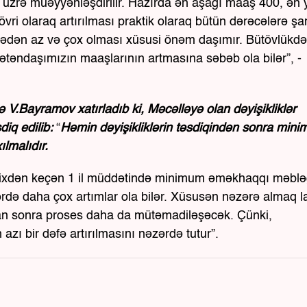
 üzrə müəyyənləşdirilir. Hazırda ən aşağı maaş 400, ən
i olaraq artırılması praktik olaraq bütün dərəcələrə şa
dən az və çox olması xüsusi önəm daşımır. Bütövlükdə
təndaşımızın maaşlarının artmasına səbəb ola bilər”, -
V.Bayramov xatırladıb ki, Məcəlləyə olan dəyişikliklər
diq edilib:
“
Həmin dəyişikliklərin təsdiqindən sonra min
lmalıdır.
i tarixdən keçən 1 il müddətində minimum əməkhaqqı məbl
lərdə daha çox artımlar ola bilər. Xüsusən nəzərə almaq l
an sonra proses daha da mütəmadiləşəcək. Çünki,
zı bir dəfə artırılmasını nəzərdə tutur”.