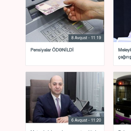
8 Avqust - 11:19
Pensiyalar ÖDƏNİLDİ
Məleyk
çağırış
6 Avqust - 11:20