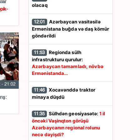
lar
olacaq
pik-
Azərbaycan vasitəsilə
12:01
Ermənistana buğda və daş kömür
göndərildi
Regionda sülh
11:53
infrastrukturu qurulur:
Azərbaycan tamamladı, növbə
Ermənistanda...
 - 21:02
Xocavənddə traktor
11:46
minaya düşdü
ış:
Sülhdən geosiyasətə:
1 il
11:35
öncəki Vaşinqton görüşü
Azərbaycanın regional rolunu
necə dəyişdi?