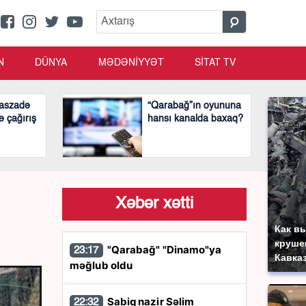
N
DÜNYA
MƏDƏNİYYƏT
SİTAT TV
aszadə
“Qarabağ”ın oyununa
ə çağırış
hansı kanalda baxaq?
Xəbər xətti
Как в
круше
"Qarabağ" "Dinamo"ya
23:17
Кавка
məğlub oldu
Sabiq nazir Səlim
22:32