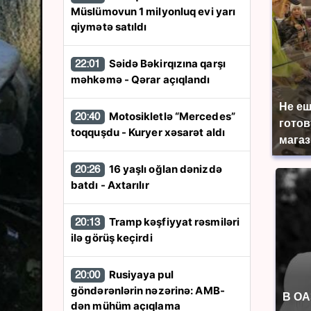
Müslümovun 1 milyonluq evi yarı
qiymətə satıldı
Səidə Bəkirqızına qarşı
22:01
məhkəmə - Qərar açıqlandı
Не еш
Motosikletlə “Mercedes”
20:40
готов
toqquşdu - Kuryer xəsarət aldı
магаз
16 yaşlı oğlan dənizdə
20:26
batdı - Axtarılır
Tramp kəşfiyyat rəsmiləri
20:13
ilə görüş keçirdi
Rusiyaya pul
20:00
göndərənlərin nəzərinə: AMB-
В ОА
dən mühüm açıqlama