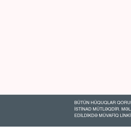
BÜTÜN HÜQUQLAR QORUN
İSTİNAD MÜTLƏQDİR. MƏ
EDİLDİKDƏ MÜVAFİQ LİNK