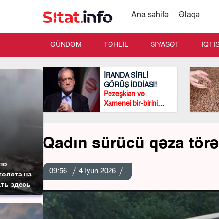
Ana səhifə
Əlaqə
GÜNDƏM
TƏHLİL
SİYASƏT
İQTİ
İRANDA SİRLİ
GÖRÜŞ İDDİASI!
Pezeşkian və
Xamenei bir-birini
görmədən
görüşüblər?
Qadın sürücü qəza törət
по
09:56
4 İyun 2026
толета на
ать здесь