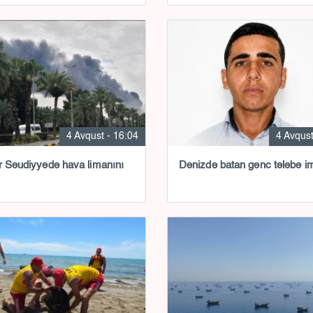
4 Avqust - 16:04
4 Avqust
r Səudiyyədə hava limanını
Dənizdə batan gənc tələbə i