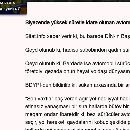
за этого
то купить?
Siyəzəndə yüksək sürətlə idarə olunan avtom
Sitat.info xəbər verir ki, bu barədə DİN-in Baş
Qeyd olunub ki, hadisə səbəbindən qadın sürü
Qeyd olunub ki, Bərdədə isə avtomobili sürü
törətdiyi qəzada onun həyat yoldaşı dünyasını
BDYPİ-dən bildirilib ki, sükan arxasında bir anl
"Son vaxtlar baş verən ağır yol-nəqliyyat hadis
etinasız yanaşması bir sıra hallarda bütöv bir 
məqam ondan ibarətdir ki, bəzi sürücülər avtom
seçir, yol hərəkəti qaydalarını kobud şəkildə 