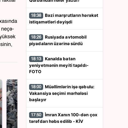
Qurbandan nələr yazdı?
 faktlar
Bəzi marşrutların hərəkət
18:38
rxasında
istiqamətləri dəyişdi
, neçə-
Rusiyada avtomobil
 yüksək
18:26
piyadaların üzərinə sürdü
sinin,
Kanalda batan
18:13
yeniyetmənin meyiti tapıldı-
FOTO
Müəllimlərin işə qəbulu:
18:00
Vakansiya seçimi mərhələsi
başlayır
İmran Xanın 100-dən çox
17:50
tərəfdarı həbs edilib - KİV