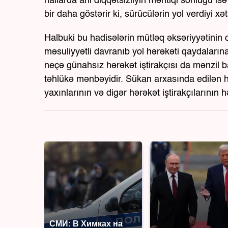
hallarda ani diqqətsizliyin məntiqi sonluğu isə 
bir daha göstərir ki, sürücülərin yol verdiyi x
Halbuki bu hadisələrin mütləq əksəriyyətinin
məsuliyyətli davranıb yol hərəkəti qaydaların
neçə günahsız hərəkət iştirakçısı da mənzil 
təhlükə mənbəyidir. Sükan arxasında edilən h
yaxınlarının və digər hərəkət iştirakçılarının 
СМИ: В Химках на