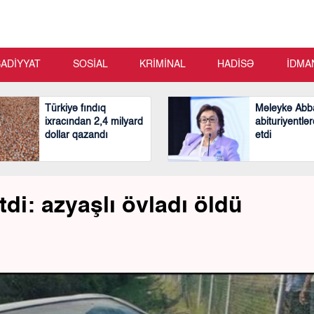
SADİYYAT
SOSİAL
KRİMİNAL
HADİSƏ
İDMA
Türkiyə fındıq
Məleykə Abb
ixracından 2,4 milyard
abituriyentlər
dollar qazandı
etdi
di: azyaşlı övladı öldü