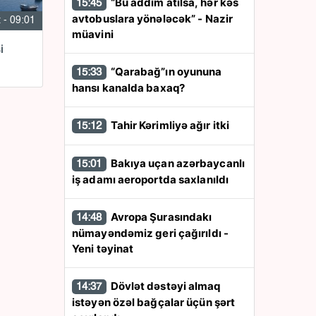
“Bu addım atılsa, hər kəs
15:45
avtobuslara yönələcək” - Nazir
 - 09:01
müavini
i
“Qarabağ”ın oyununa
15:33
hansı kanalda baxaq?
Tahir Kərimliyə ağır itki
15:12
Bakıya uçan azərbaycanlı
15:01
iş adamı aeroportda saxlanıldı
Avropa Şurasındakı
14:48
nümayəndəmiz geri çağırıldı -
Yeni təyinat
Dövlət dəstəyi almaq
14:37
istəyən özəl bağçalar üçün şərt