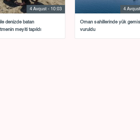
4 Avqust - 10:03
4 Avqust
ilə dənizdə batan
Oman sahillərində yük gəmis
tmənin meyiti tapıldı
vuruldu