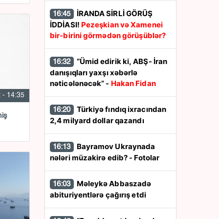
İRANDA SİRLİ GÖRÜŞ
16:45
İDDİASI!
Pezeşkian və Xamenei
bir-birini görmədən görüşüblər?
“Ümid edirik ki, ABŞ- İran
16:32
danışıqları yaxşı xəbərlə
nəticələnəcək” -
Hakan Fidan
 - 14:35
Türkiyə fındıq ixracından
16:20
miş
2,4 milyard dollar qazandı
Bayramov Ukraynada
16:13
nələri müzakirə edib? - Fotolar
Məleykə Abbaszadə
16:03
abituriyentlərə çağırış etdi