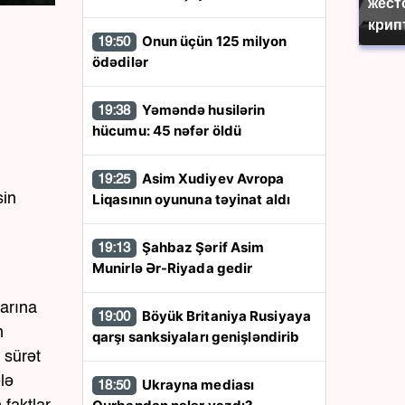
жест
крип
Onun üçün 125 milyon
19:50
ödədilər
Yəməndə husilərin
19:38
hücumu: 45 nəfər öldü
Asim Xudiyev Avropa
19:25
Liqasının oyununa təyinat aldı
sin
Şahbaz Şərif Asim
19:13
Munirlə Ər-Riyada gedir
larına
Böyük Britaniya Rusiyaya
19:00
n
qarşı sanksiyaları genişləndirib
 sürət
lə
Ukrayna mediası
18:50