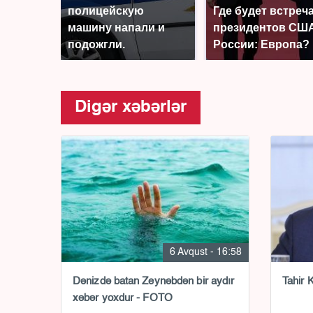
полицейскую
Где будет встреч
машину напали и
президентов США
подожгли.
России: Европа?
Digər xəbərlər
6 Avqust - 16:58
Dənizdə batan Zeynəbdən bir aydır
Tahir K
xəbər yoxdur - FOTO