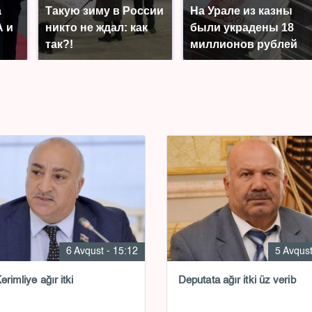
а
Такую зиму в России
На Урале из казны
 и
никто не ждал: как
были украдены 18
так?!
миллионов рублей
6 Avqust - 15:12
5 Avqust
ərimliyə ağır itki
Deputata ağır itki üz verib