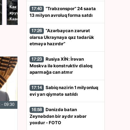
Не ешьте эту
Как выглядит место
“Trabzonspor” 24 saata
17:40
готовую еду из
крушение вертолета на
13 milyon avroluq forma satdı
магазина: список
Кавказе: смотреть
“Azərbaycan zərurət
17:26
olarsa Ukraynaya qaz tədarük
etməyə hazırdır”
Rusiya XİN: İrəvan
17:23
Moskva ilə konstruktiv dialoq
aparmağa can atmır
Sabiq nazirin 1 milyonluq
17:14
evi yarı qiymətə satıldı
 - 09:30
Dənizdə batan
16:58
Zeynəbdən bir aydır xəbər
yoxdur - FOTO