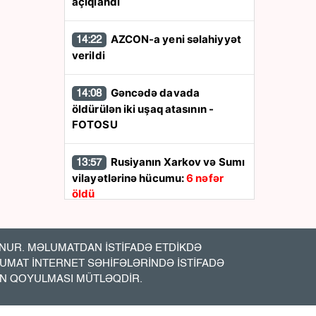
açıqlandı
AZCON-a yeni səlahiyyət
14:22
verildi
Gəncədə davada
14:08
öldürülən iki uşaq atasının -
FOTOSU
Rusiyanın Xarkov və Sumı
13:57
vilayətlərinə hücumu:
6 nəfər
öldü
Ukrayna Rusiyanın
13:48
Yaroslavl neft emalı zavodunu
UR. MƏLUMATDAN İSTİFADƏ ETDİKDƏ
vurdu
LUMAT İNTERNET SƏHİFƏLƏRİNDƏ İSTİFADƏ
İN QOYULMASI MÜTLƏQDİR.
İran Hörmüz boğazına
13:44