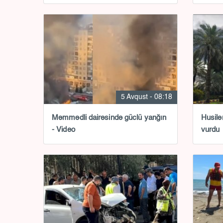
5 Avqust - 08:18
Məmmədli dairəsində güclü yanğın
Husilə
- Video
vurdu