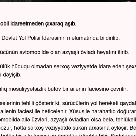
obil idarəetmədən çıxaraq aşıb.
 Dövlət Yol Polisi İdarəsinin məlumatında bildirilib.
cünün avtomobildə olan azyaşlı övladı həyatını itirib.
cülük hüququ olmadan sərxoş vəziyyətdə idarə edən şəx
 dəyişib.
ıq məsuliyyətsizlik bütöv bir ailənin faciəsinə çevrilir:
ələrinin təhlili göstərir ki, sürücülərin yol hərəkəti qayda
ailənin faciəsi ilə nəticələnir. Xüsusilə narahatlıq doğura
obildə ailə üzvləri, azyaşlı övladları olsa belə, təhlükəli
pozur, hətta sərxoş vəziyyətdə sükan arxasına əyləşir. Be