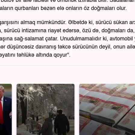
bütöv bir ailə faciəsi və ömürlük iztirabla bitir. Sadalanan
ətaların qurbanları bəzən elə onların öz doğmaları olur.
 qarşısını almaq mümkündür. Əlbətdə ki, sürücü sükan a
a, sürücü intizamına riayət edərsə, özü də, doğmaları da
başına sağ-salamat çatar. Unudulmamalıdır ki, avtomobil
ər düşüncəsiz davranış təkcə sürücünün deyil, onun ailə
həyatını təhlükə altında qoyur".