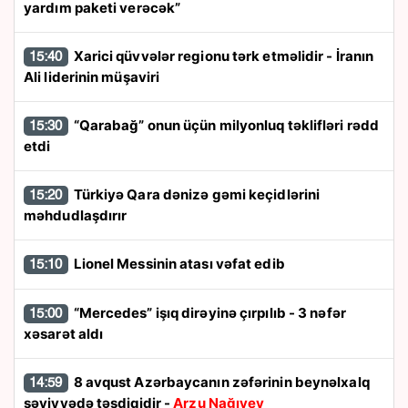
yardım paketi verəcək”
Xarici qüvvələr regionu tərk etməlidir - İranın
15:40
Ali liderinin müşaviri
“Qarabağ” onun üçün milyonluq təklifləri rədd
15:30
etdi
Türkiyə Qara dənizə gəmi keçidlərini
15:20
məhdudlaşdırır
Lionel Messinin atası vəfat edib
15:10
“Mercedes” işıq dirəyinə çırpılıb - 3 nəfər
15:00
xəsarət aldı
8 avqust Azərbaycanın zəfərinin beynəlxalq
14:59
səviyyədə təsdiqidir -
Arzu Nağıyev