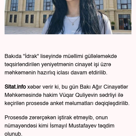
Bakıda "İdrak" liseyində müəllimi güllələməkdə
təqsirləndirilən yeniyetmənin cinayət işi üzrə
məhkəmənin hazırlıq iclası davam etdirilib.
Sitat.info
xəbər verir ki, bu gün Bakı Ağır Cinayətlər
Məhkəməsində hakim Vüqar Quliyevin sədrliyi ilə
keçirilən prosesdə anket məlumatları dəqiqləşdirilib.
Prosesdə zərərçəkən iştirak etməyib, onun
nümayəndəsi kimi İsmayıl Mustafayev təqdim
olunub.