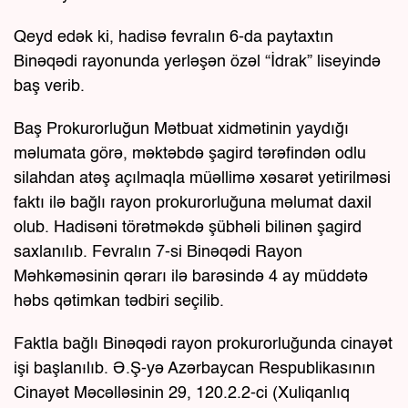
Qeyd edək ki, hadisə fevralın 6-da paytaxtın
Binəqədi rayonunda yerləşən özəl “İdrak” liseyində
baş verib.
Baş Prokurorluğun Mətbuat xidmətinin yaydığı
məlumata görə, məktəbdə şagird tərəfindən odlu
silahdan atəş açılmaqla müəllimə xəsarət yetirilməsi
faktı ilə bağlı rayon prokurorluğuna məlumat daxil
olub. Hadisəni törətməkdə şübhəli bilinən şagird
saxlanılıb. Fevralın 7-si Binəqədi Rayon
Məhkəməsinin qərarı ilə barəsində 4 ay müddətə
həbs qətimkan tədbiri seçilib.
Faktla bağlı Binəqədi rayon prokurorluğunda cinayət
işi başlanılıb. Ə.Ş-yə Azərbaycan Respublikasının
Cinayət Məcəlləsinin 29, 120.2.2-ci (Xuliqanlıq