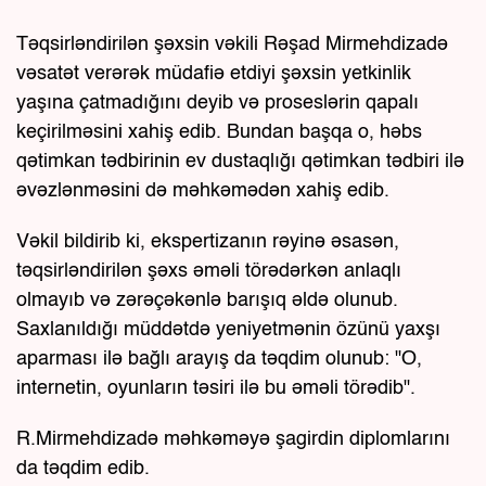
Təqsirləndirilən şəxsin vəkili Rəşad Mirmehdizadə
vəsatət verərək müdafiə etdiyi şəxsin yetkinlik
yaşına çatmadığını deyib və proseslərin qapalı
keçirilməsini xahiş edib. Bundan başqa o, həbs
qətimkan tədbirinin ev dustaqlığı qətimkan tədbiri ilə
əvəzlənməsini də məhkəmədən xahiş edib.
Vəkil bildirib ki, ekspertizanın rəyinə əsasən,
təqsirləndirilən şəxs əməli törədərkən anlaqlı
olmayıb və zərəçəkənlə barışıq əldə olunub.
Saxlanıldığı müddətdə yeniyetmənin özünü yaxşı
aparması ilə bağlı arayış da təqdim olunub: "O,
internetin, oyunların təsiri ilə bu əməli törədib".
R.Mirmehdizadə məhkəməyə şagirdin diplomlarını
da təqdim edib.