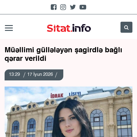
Müəllimi güllələyən şagirdlə bağlı
qərar verildi
13:29
17 İyun 2026