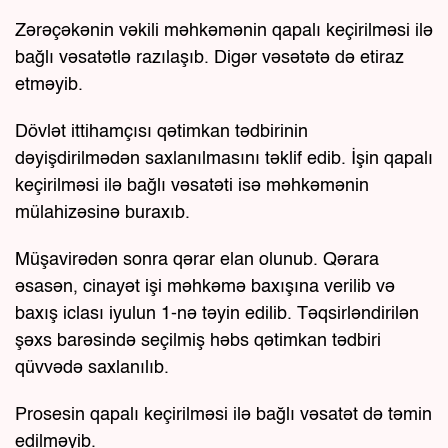
Zərəçəkənin vəkili məhkəmənin qapalı keçirilməsi ilə
bağlı vəsatətlə razılaşıb. Digər vəsətətə də etiraz
etməyib.
Dövlət ittihamçısı qətimkan tədbirinin
dəyişdirilmədən saxlanılmasını təklif edib. İşin qapalı
keçirilməsi ilə bağlı vəsatəti isə məhkəmənin
mülahizəsinə buraxıb.
Müşavirədən sonra qərar elan olunub. Qərara
əsasən, cinayət işi məhkəmə baxışına verilib və
baxış iclası iyulun 1-nə təyin edilib. Təqsirləndirilən
şəxs barəsində seçilmiş həbs qətimkan tədbiri
qüvvədə saxlanılıb.
Prosesin qapalı keçirilməsi ilə bağlı vəsatət də təmin
edilməyib.