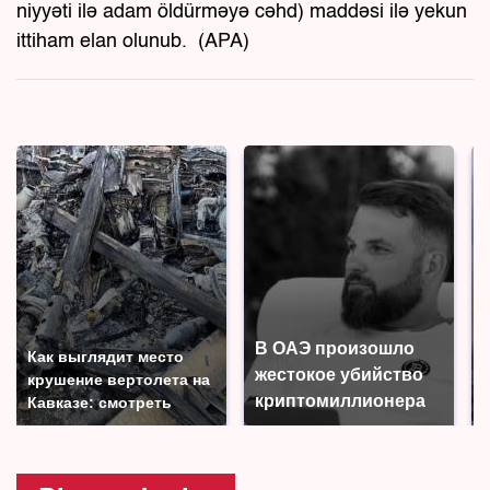
niyyəti ilə adam öldürməyə cəhd) maddəsi ilə yekun
ittiham elan olunub. (APA)
В ОАЭ произошло
Как выглядит место
жестокое убийство
крушение вертолета на
криптомиллионера
Кавказе: смотреть