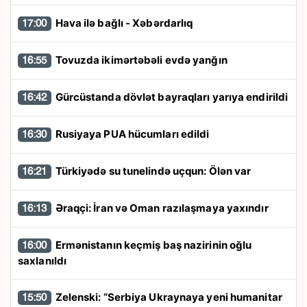
Hava ilə bağlı - Xəbərdarlıq
17:00
Tovuzda ikimərtəbəli evdə yanğın
16:55
Gürcüstanda dövlət bayraqları yarıya endirildi
16:42
Rusiyaya PUA hücumları edildi
16:30
Türkiyədə su tunelində uçqun: Ölən var
16:21
Əraqçi: İran və Oman razılaşmaya yaxındır
16:13
Ermənistanın keçmiş baş nazirinin oğlu
16:00
saxlanıldı
Zelenski: “Serbiya Ukraynaya yeni humanitar
15:50