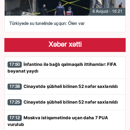
8 Avqust - 16:21
Türkiyədə su tunelində uçqun: Ölən var
Xəbər xətti
İnfantino ilə bağlı qalmaqallı ittihamlar: FIFA
17:50
bəyanat yaydı
Cinayətdə şübhəli bilinən 52 nəfər saxlanıldı
17:38
Cinayətdə şübhəli bilinən 52 nəfər saxlanıldı
17:25
Moskva istiqamətində uçan daha 7 PUA
17:12
vurulub