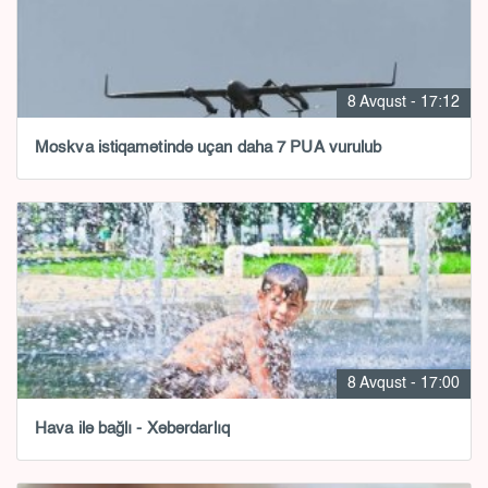
8 Avqust - 17:12
Moskva istiqamətində uçan daha 7 PUA vurulub
8 Avqust - 17:00
Hava ilə bağlı - Xəbərdarlıq