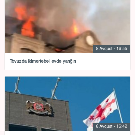
8 Avqust - 16:55
Tovuzda ikimərtəbəli evdə yanğın
8 Avqust - 16:42