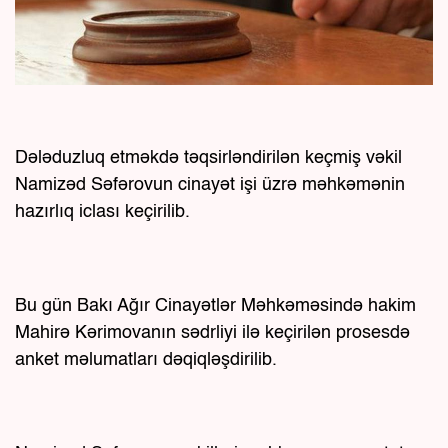
Dələduzluq etməkdə təqsirləndirilən keçmiş vəkil
Namizəd Səfərovun cinayət işi üzrə məhkəmənin
hazırlıq iclası keçirilib.
Bu gün Bakı Ağır Cinayətlər Məhkəməsində hakim
Mahirə Kərimovanın sədrliyi ilə keçirilən prosesdə
anket məlumatları dəqiqləşdirilib.