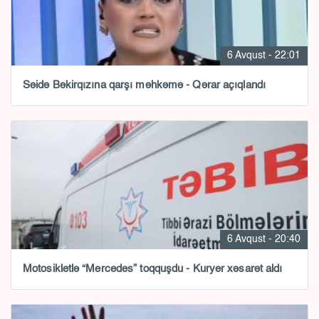
6 Avqust - 22:01
Səidə Bəkirqızına qarşı məhkəmə - Qərar açıqlandı
6 Avqust - 20:40
Motosikletlə “Mercedes” toqquşdu - Kuryer xəsarət aldı