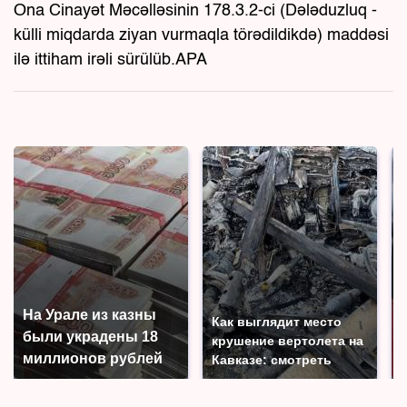
Ona Cinayət Məcəlləsinin 178.3.2-ci (Dələduzluq -
külli miqdarda ziyan vurmaqla törədildikdə) maddəsi
ilə ittiham irəli sürülüb.APA
На Урале из казны
Как выглядит место
были украдены 18
крушение вертолета на
миллионов рублей
Кавказе: смотреть