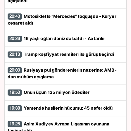
açıqlandı
Motosikletlə “Mercedes” toqquşdu - Kuryer
20:40
xəsarət aldı
16 yaşlı oğlan dənizdə batdı - Axtarılır
20:26
Tramp kəşfiyyat rəsmiləri ilə görüş keçirdi
20:13
Rusiyaya pul göndərənlərin nəzərinə: AMB-
20:00
dən mühüm açıqlama
Onun üçün 125 milyon ödədilər
19:50
Yəməndə husilərin hücumu: 45 nəfər öldü
19:38
Asim Xudiyev Avropa Liqasının oyununa
19:25
təyinat aldı