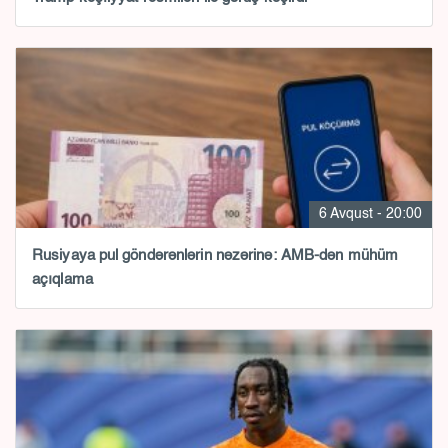
6 Avqust - 20:00
Rusiyaya pul göndərənlərin nəzərinə: AMB-dən mühüm
açıqlama