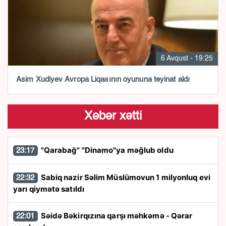
6 Avqust - 19:25
Asim Xudiyev Avropa Liqasının oyununa təyinat aldı
Xəbər xətti
"Qarabağ" "Dinamo"ya məğlub oldu
23:17
Sabiq nazir Səlim Müslümovun 1 milyonluq evi
22:32
yarı qiymətə satıldı
Səidə Bəkirqızına qarşı məhkəmə - Qərar
22:01