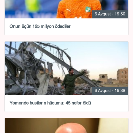
6 Avqust - 19:50
Onun üçün 125 milyon ödədilər
6 Avqust - 19:38
Yəməndə husilərin hücumu: 45 nəfər öldü