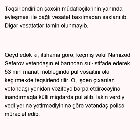
Təqsirləndirilən şəxsin müdafiəçilərinin yanında
əyləşməsi ilə bağlı vəsatət baxılmadan saxlanılıb.
Digər vəsatətlər təmin olunmayıb.
Qeyd edək ki, ittihama görə, keçmiş vəkil Namizəd
Səfərov vətəndaşın etibarından sui-istifadə edərək
53 min manat məbləğində pul vəsaitini ələ
keçirməkdə təqsirləndirilir. O, işdən çıxarılan
vətəndaşı yenidən vəzifəyə bərpa etdirəcəyinə
inandırmaqla külli miqdarda pul alıb, lakin verdiyi
vədi yerinə yetirmədiyininə görə vətəndaş polisə
müraciət edib.