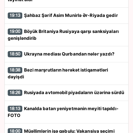
Şahbaz Şərif Asim Munirlə Ər-Riyada gedir
19:13
Böyük Britaniya Rusiyaya qarşı sanksiyaları
19:00
genişləndirib
Ukrayna mediası Qurbandan nələr yazdı?
18:50
Bəzi marşrutların hərəkət istiqamətləri
18:38
dəyişdi
Rusiyada avtomobil piyadaların üzərinə sürdü
18:26
Kanalda batan yeniyetmənin meyiti tapıldı-
18:13
FOTO
Müəllimlərin işə qəbulu: Vakansiya seçimi
18:00