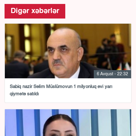
Digər xəbərlər
6 Avqust - 22:32
Sabiq nazir Səlim Müslümovun 1 milyonluq evi yarı
qiymətə satıldı