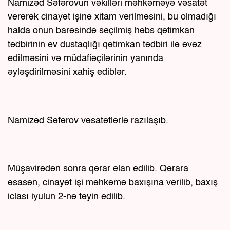
Namizəd Səfərovun vəkilləri məhkəməyə vəsatət
verərək cinayət işinə xitam verilməsini, bu olmadığı
halda onun barəsində seçilmiş həbs qətimkan
tədbirinin ev dustaqlığı qətimkan tədbiri ilə əvəz
edilməsini və müdafiəçilərinin yanında
əyləşdirilməsini xahiş ediblər.
Namizəd Səfərov vəsatətlərlə razılaşıb.
Müşavirədən sonra qərar elan edilib. Qərara
əsasən, cinayət işi məhkəmə baxışına verilib, baxış
iclası iyulun 2-nə təyin edilib.