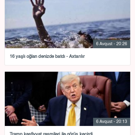
6 Avqust - 20:26
16 yaşlı oğlan dənizdə batdı - Axtarılır
6 Avqust - 20:13
Tramp kəşfiyyat rəsmiləri ilə görüş keçirdi