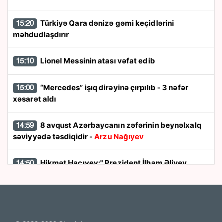
Türkiyə Qara dənizə gəmi keçidlərini
15:20
məhdudlaşdırır
Lionel Messinin atası vəfat edib
15:10
“Mercedes” işıq dirəyinə çırpılıb - 3 nəfər
15:00
xəsarət aldı
8 avqust Azərbaycanın zəfərinin beynəlxalq
14:59
səviyyədə təsdiqidir -
Arzu Nağıyev
Hikmət Hacıyev:" Prezident İlham Əliyev
14:50
müharibəni qazandı, eyni zamanda sülhü də qazandı"
8 avqust dönüşü:
Cənubi Qafqazın siyasi
14:48
xəritəsi necə dəyişdi?