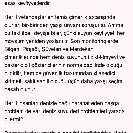
əsas keyfiyyətlərdir.
Hər il vətəndaşlar ən təmiz çimərlik axtarışında
olurlar, bir-birindən yaxşı ünvanı soruşurlar. Amma
bu fakt ilbəil dəyişə bilər, çünki suyun keyfiyyəti hər
mövsüm yenidən yoxlanılır. Son monitorinqlərdə
Bilgəh, Pirşağı, Şüvəlan və Mərdəkan
çimərliklərində həm dəniz suyunun fiziki-kimyəvi və
bakterioloji göstəricilərinin norma daxilində olduğu
bildirilir, həm də güvənlik baxımından xilasedici
xidməti, sakit sahili olduğu üçün daha yaxşı seçim
hesab olunur.
Hər il insanları dənizlə bağlı narahat edən başqa
problem də var: dəniz suyu dəri problemləri yarada
bilərmi?