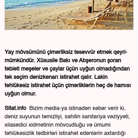
Yay mövsümünü çimərliksiz təsəvvür etmək qeyri-
mümkündür. Xüsusilə Bakı və Abşeronun şoran
təbiəti meşələr və çaylar üçün uyğun olmadığından
tək seçim dənizkənarı istirahət qalır. Lakin
təhlükəsiz istirahət üçün çimərliklərin heç də hamısı
uyğun olmur.
Sitat.info
Bizim.media-ya istinadən xəbər verir ki,
dəniz suyunun təmizliyi, sahilin sanitariya vəziyyəti,
xilasedici xidmətinin mövcudluğu və ümumi
təhlükəsizlik tədbirləri istirahət edənlərin axtardığı