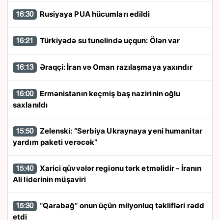
Rusiyaya PUA hücumları edildi
16:30
Türkiyədə su tunelində uçqun: Ölən var
16:21
Əraqçi: İran və Oman razılaşmaya yaxındır
16:13
Ermənistanın keçmiş baş nazirinin oğlu
16:00
saxlanıldı
Zelenski: “Serbiya Ukraynaya yeni humanitar
15:50
yardım paketi verəcək”
Xarici qüvvələr regionu tərk etməlidir - İranın
15:40
Ali liderinin müşaviri
“Qarabağ” onun üçün milyonluq təklifləri rədd
15:30
etdi