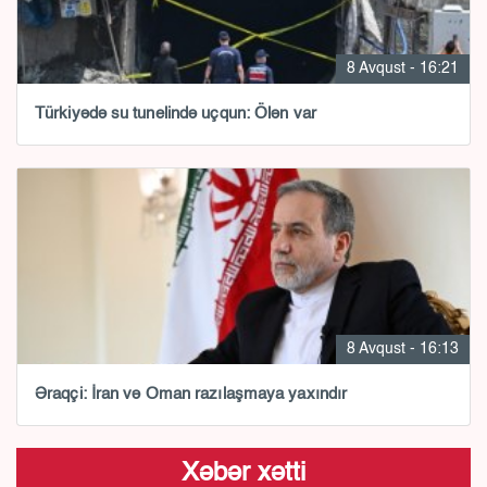
8 Avqust - 16:21
Türkiyədə su tunelində uçqun: Ölən var
8 Avqust - 16:13
Əraqçi: İran və Oman razılaşmaya yaxındır
Xəbər xətti