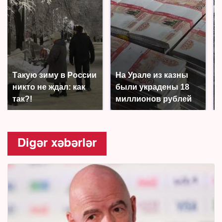
Такую зиму в России
На Урале из казны
никто не ждал: как
были украдены 18
так?!
миллионов рублей
Digər xəbərlər