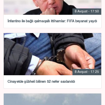
8 Avqust - 17:50
İnfantino ilə bağlı qalmaqallı ittihamlar: FIFA bəyanat yaydı
8 Avqust - 17:25
Cinayətdə şübhəli bilinən 52 nəfər saxlanıldı