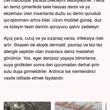
Dermatoloqlar yarada biləcəyini təsdiqləyirlər. Hətta
ən təmiz çimərlikdə belə həssas dərisi və ya
ekzeması olan insanlarda duzlu su dərini qurudub
qıcıqlanmanı artıra bilər. Uzun müddət günəş, duz
və küləyin təsiri dərinin qoruyucu qatını zədələyir.
Açıq yara, cızıq və ya sızanaq varsa, infeksiya riski
artır. Əsasən də atopik dermatit, psoriaz və tez-tez
allergik səpkilər olan insanlara dəniz məsləhət
görülmür. Yox, əgər dənizsiz yaşaya bilmirlərsə,
suya girdikdən sonra dəri qurumadan dərhal şirin
sulu duşa girməlidirlər. Ardınca isə nəmləndirici
vasitə istifadə etmək faydalıdır.