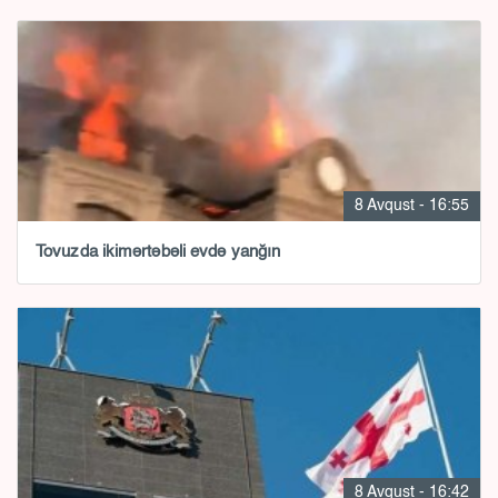
8 Avqust - 16:55
Tovuzda ikimərtəbəli evdə yanğın
8 Avqust - 16:42