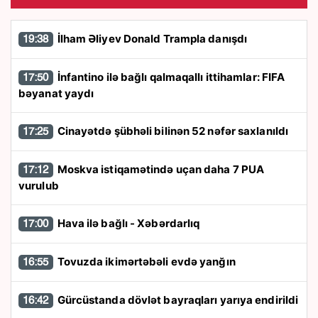
İlham Əliyev Donald Trampla danışdı
19:38
İnfantino ilə bağlı qalmaqallı ittihamlar: FIFA
17:50
bəyanat yaydı
Cinayətdə şübhəli bilinən 52 nəfər saxlanıldı
17:25
Moskva istiqamətində uçan daha 7 PUA
17:12
vurulub
Hava ilə bağlı - Xəbərdarlıq
17:00
Tovuzda ikimərtəbəli evdə yanğın
16:55
Gürcüstanda dövlət bayraqları yarıya endirildi
16:42