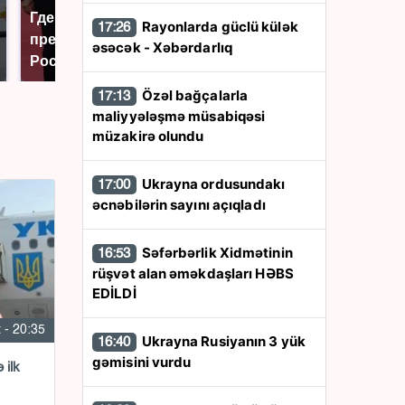
Где будет встреча
Такую зиму в России
Rayonlarda güclü külək
17:26
президентов США и
никто не ждал: как
əsəcək - Xəbərdarlıq
России: Европа?
так?!
Özəl bağçalarla
17:13
maliyyələşmə müsabiqəsi
müzakirə olundu
Ukrayna ordusundakı
17:00
əcnəbilərin sayını açıqladı
Səfərbərlik Xidmətinin
16:53
rüşvət alan əməkdaşları HƏBS
EDİLDİ
 - 20:35
Ukrayna Rusiyanın 3 yük
16:40
gəmisini vurdu
 ilk