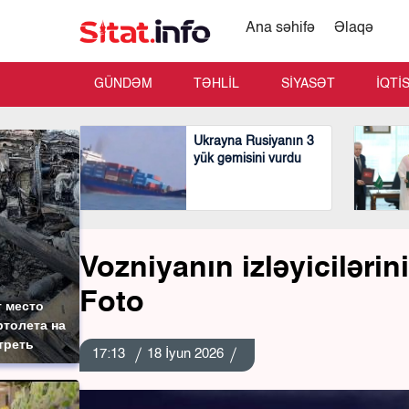
Ana səhifə
Əlaqə
GÜNDƏM
TƏHLİL
SİYASƏT
İQTİ
Ukrayna Rusiyanın 3
yük gəmisini vurdu
Vozniyanın izləyicilərin
Foto
 место
толета на
треть
17:13
18 İyun 2026