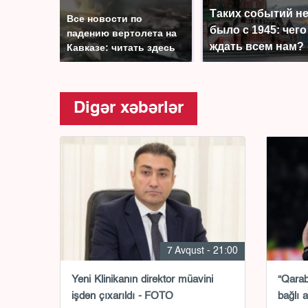
Таких событий н
Все новости по
было с 1945: чего
падению вертолета на
ждать всем нам?
Кавказе: читать здесь
Digər xəbərlər
7 Avqust - 21:00
Yeni Klinikanın direktor müavini
“Qarab
işdən çıxarıldı - FOTO
bağlı 