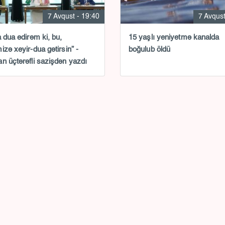
7 Avqust - 19:40
7 Avqust
a dua edirəm ki, bu,
15 yaşlı yeniyetmə kanalda
izə xeyir-dua gətirsin” -
boğulub öldü
n üçtərəfli sazişdən yazdı