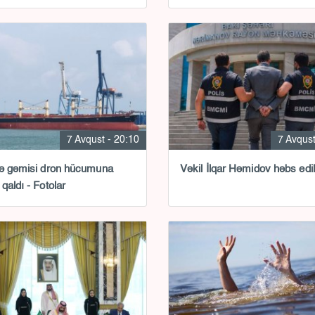
7 Avqust - 20:10
7 Avqust
ə gəmisi dron hücumuna
Vəkil İlqar Həmidov həbs edil
qaldı - Fotolar