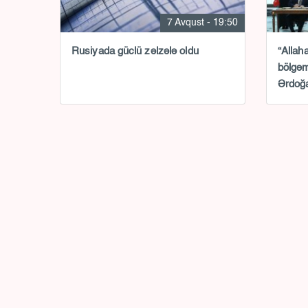
7 Avqust - 19:50
Rusiyada güclü zəlzələ oldu
“Allah
bölgəm
Ərdoğa