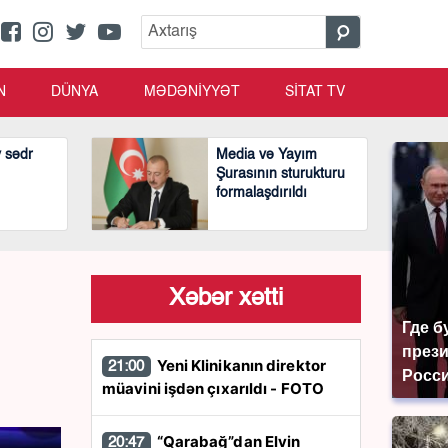
N
DÜNYA
MƏDƏNİYYƏT
SİTAT TV
v sədr
Media və Yayım
Şurasının sturukturu
formalaşdırıldı
Xəbər xətti
Где б
през
Yeni Klinikanın direktor
21:00
Росси
müavini işdən çıxarıldı - FOTO
“Qarabağ”dan Elvin
20:47