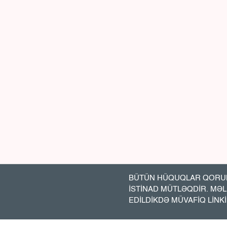
BÜTÜN HÜQUQLAR QORUN
İSTİNAD MÜTLƏQDİR. MƏ
EDİLDİKDƏ MÜVAFİQ LİNK