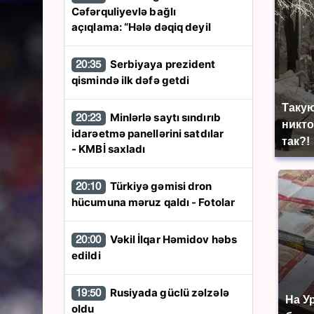
Cəfərquliyevlə bağlı
açıqlama: “Hələ dəqiq deyil
Serbiyaya prezident
20:35
qismində ilk dəfə getdi
Такую
Minlərlə saytı sındırıb
20:23
никто
idarəetmə panellərini satdılar
так?!
- KMBİ saxladı
Türkiyə gəmisi dron
20:10
hücumuna məruz qaldı - Fotolar
Vəkil İlqar Həmidov həbs
20:00
edildi
Rusiyada güclü zəlzələ
19:50
На У
oldu