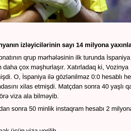
yanın izləyicilərinin sayı 14 milyona yaxınla
onatının qrup mərhələsinin ilk turunda İspaniya 
 daha çox məşhurlaşır. Xatırladaq ki, Vozinya
lmişdi. O, İspaniya ilə gözlənilməz 0:0 hesablı he
asını xilas etmişdi. Matçdan sonra 40 yaşlı q
örə viza ala bilməyib.
çdan sonra 50 minlik instaqram hesabı 2 milyon
k üçün viza verilib.