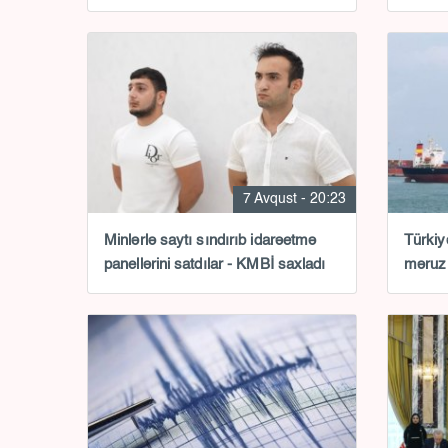
7 Avqust - 20:23
Minlərlə saytı sındırıb idarəetmə
Türkiy
panellərini satdılar - KMBİ saxladı
məruz 