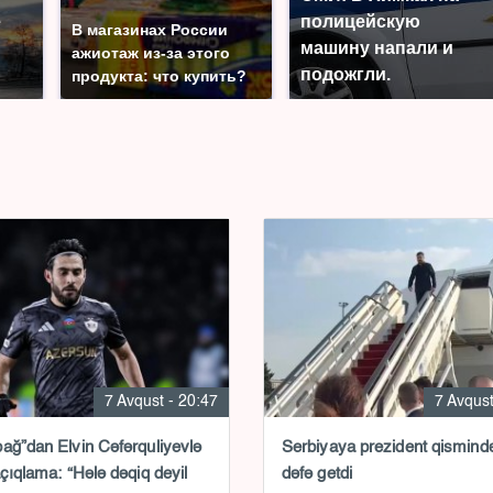
е
полицейскую
В магазинах России
машину напали и
ажиотаж из-за этого
подожгли.
продукта: что купить?
7 Avqust - 20:47
7 Avqust
ağ”dan Elvin Cəfərquliyevlə
Serbiyaya prezident qismində
açıqlama: “Hələ dəqiq deyil
dəfə getdi