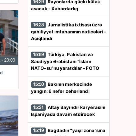
Rayonlarda güclü külək
16:29
əsəcək - Xəbərdarlıq
Jurnalistika ixtisası üzrə
16:23
qabiliyyət imtahanının nəticələri -
Açıqlandı
Türkiyə, Pakistan və
15:59
 - 20:00
Səudiyyə Ərəbistanı "İslam
NATO-su"nu yaratdılar - FOTO
di
Bakının mərkəzində
15:50
yanğın: 6 nəfər zəhərləndi
Altay Bayındır karyerasını
15:31
İspaniyada davam etdirəcək
Bağdadın “yaşıl zona”sına
15:19