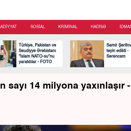
SADİYYAT
SOSİAL
KRİMİNAL
HADİSƏ
İDMA
Türkiyə, Pakistan və
Samir Şərifo
Səudiyyə Ərəbistanı
təyin edildi -
"İslam NATO-su"nu
Sərəncam
yaratdılar - FOTO
in sayı 14 milyona yaxınlaşır -