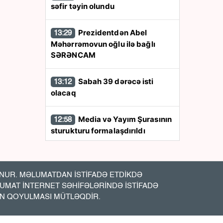
səfir təyin olundu
Prezidentdən Abel
13:29
Məhərrəmovun oğlu ilə bağlı
SƏRƏNCAM
Sabah 39 dərəcə isti
13:12
olacaq
Media və Yayım Şurasının
12:58
sturukturu formalaşdırıldı
Qara dənizdə
12:47
azərbaycanlıların olduğu gəmiyə
UR. MƏLUMATDAN İSTİFADƏ ETDİKDƏ
PUA hücumu - Anbaan- Video
LUMAT İNTERNET SƏHİFƏLƏRİNDƏ İSTİFADƏ
İN QOYULMASI MÜTLƏQDİR.
Bakıda vəzifəli şəxsin
12:20
meyiti tapıldı