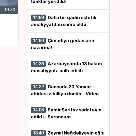
tanklar yeridildi
 - 19:30
Daha bir qadın estetik
14:59
əməliyyatdan sonra öldü
Çimərliyə gedənlərin
14:50
nəzərinə!
Azərbaycanda 13 həkim
14:35
məsuliyyətə cəlb edilib
Gəncədə 20 Yanvar
14:22
abidəsi zibilliyə dönüb - Video
Samir Şərifov sədr təyin
14:08
edildi - Sərəncam
Zeynal Nağdəliyevin oğlu
13:40