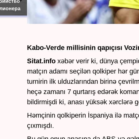
убийство
лионера
Kabo-Verde millisinin qapıçısı Vozin
Sitat.info
xəbər verir ki, dünya çempi
matçın adamı seçilən qolkiper hər gün
turnirin ilk ulduzlarından birinə çevri
heçə zamanı 7 qurtarış edərək komand
bildirmişdi ki, anası yüksək xərclərə g
Həmçinin qolkiperin İspaniya ilə mat
çıxmışdı.
Bu gün onun anasına da ABŞ-yə gəlmə