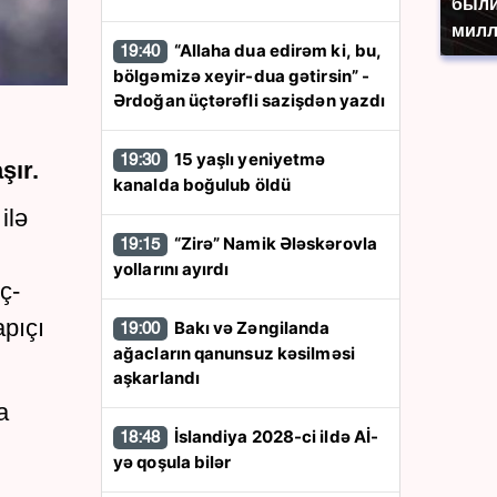
были
милл
“Allaha dua edirəm ki, bu,
19:40
bölgəmizə xeyir-dua gətirsin” -
Ərdoğan üçtərəfli sazişdən yazdı
15 yaşlı yeniyetmə
19:30
şır.
kanalda boğulub öldü
ilə
“Zirə” Namik Ələskərovla
19:15
yollarını ayırdı
ç-
apıçı
Bakı və Zəngilanda
19:00
ağacların qanunsuz kəsilməsi
aşkarlandı
a
İslandiya 2028-ci ildə Aİ-
18:48
yə qoşula bilər