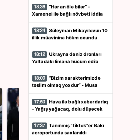
“Hər an ölə bilər” -
18:36
Xamenei ilə bağlı növbəti iddia
Süleyman Mikayılovun 10
18:24
illik müavininə hökm oxundu
Ukrayna dəniz dronları
18:12
Yaltadakı limana hücum edib
“Bizim xarakterimizdə
18:00
təslim olmaq yoxdur” - Musa
Hava ilə bağlı xəbərdarlıq
17:50
- Yağış yağacaq, dolu düşəcək
Tanınmış "tiktok"er Bakı
17:37
aeroportunda saxlanıldı