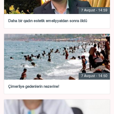
7 Avqust - 14:59
Daha bir qadın estetik əməliyyatdan sonra öldü
7 Avqust - 14:50
Çimərliyə gedənlərin nəzərinə!