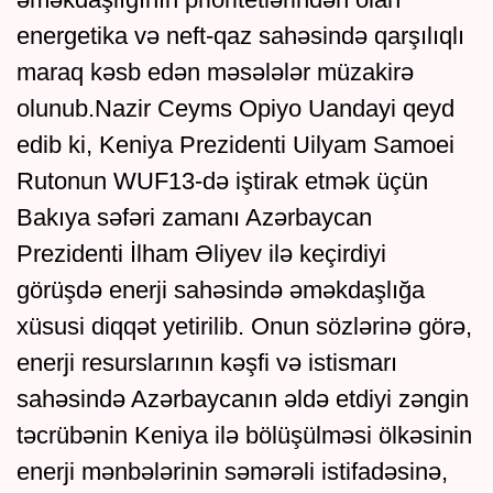
energetika və neft-qaz sahəsində qarşılıqlı
maraq kəsb edən məsələlər müzakirə
olunub.Nazir Ceyms Opiyo Uandayi qeyd
edib ki, Keniya Prezidenti Uilyam Samoei
Rutonun WUF13-də iştirak etmək üçün
Bakıya səfəri zamanı Azərbaycan
Prezidenti İlham Əliyev ilə keçirdiyi
görüşdə enerji sahəsində əməkdaşlığa
xüsusi diqqət yetirilib. Onun sözlərinə görə,
enerji resurslarının kəşfi və istismarı
sahəsində Azərbaycanın əldə etdiyi zəngin
təcrübənin Keniya ilə bölüşülməsi ölkəsinin
enerji mənbələrinin səmərəli istifadəsinə,