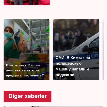
СМИ: В Химках на
полицейскую
В магазинах России
машину напали и
ажиотаж из-за этого
подожгли.
продукта: что купить?
Digər xəbərlər