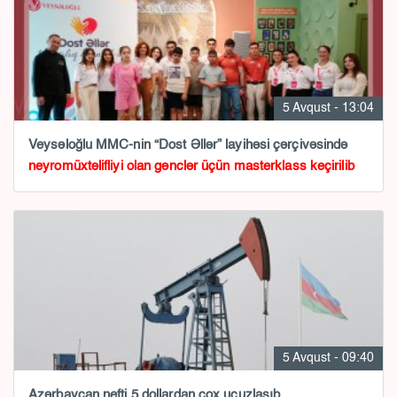
5 Avqust - 13:04
Veysəloğlu MMC-nin “Dost Əllər” layihəsi çərçivəsində
neyromüxtəlifliyi olan gənclər üçün masterklass keçirilib
5 Avqust - 09:40
Azərbaycan nefti 5 dollardan çox ucuzlaşıb