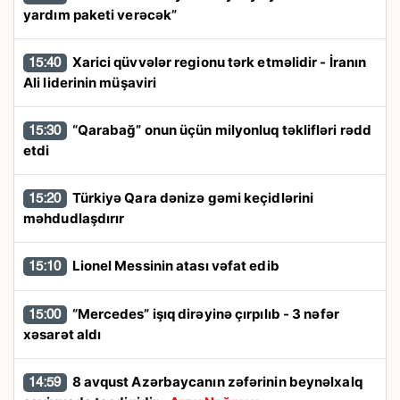
yardım paketi verəcək”
Xarici qüvvələr regionu tərk etməlidir - İranın
15:40
Ali liderinin müşaviri
“Qarabağ” onun üçün milyonluq təklifləri rədd
15:30
etdi
Türkiyə Qara dənizə gəmi keçidlərini
15:20
məhdudlaşdırır
Lionel Messinin atası vəfat edib
15:10
“Mercedes” işıq dirəyinə çırpılıb - 3 nəfər
15:00
xəsarət aldı
8 avqust Azərbaycanın zəfərinin beynəlxalq
14:59