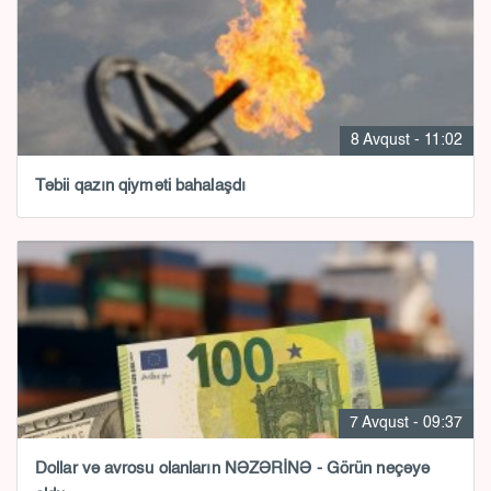
8 Avqust - 11:02
Təbii qazın qiyməti bahalaşdı
7 Avqust - 09:37
Dollar və avrosu olanların NƏZƏRİNƏ - Görün neçəyə