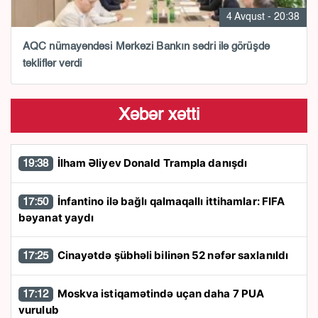
4 Avqust - 20:38
AQC nümayəndəsi Mərkəzi Bankın sədri ilə görüşdə
təkliflər verdi
Xəbər xətti
İlham Əliyev Donald Trampla danışdı
19:38
İnfantino ilə bağlı qalmaqallı ittihamlar: FIFA
17:50
bəyanat yaydı
Cinayətdə şübhəli bilinən 52 nəfər saxlanıldı
17:25
Moskva istiqamətində uçan daha 7 PUA
17:12
vurulub