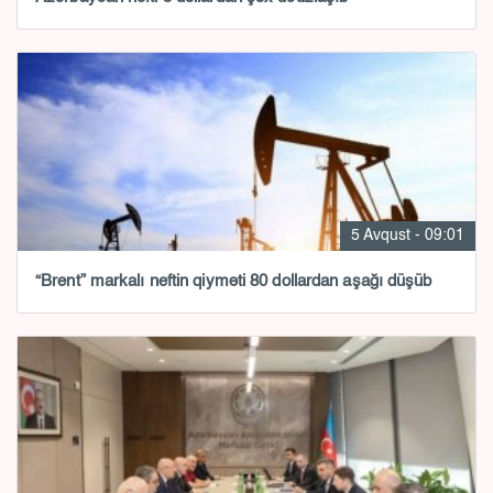
5 Avqust - 09:01
“Brent” markalı neftin qiyməti 80 dollardan aşağı düşüb