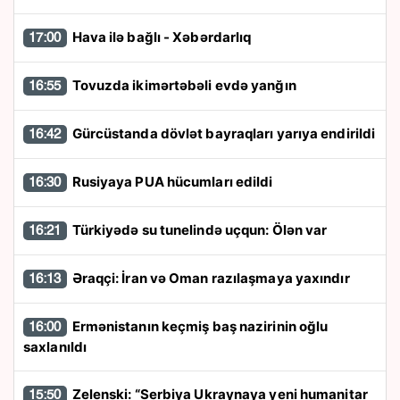
Hava ilə bağlı - Xəbərdarlıq
17:00
Tovuzda ikimərtəbəli evdə yanğın
16:55
Gürcüstanda dövlət bayraqları yarıya endirildi
16:42
Rusiyaya PUA hücumları edildi
16:30
Türkiyədə su tunelində uçqun: Ölən var
16:21
Əraqçi: İran və Oman razılaşmaya yaxındır
16:13
Ermənistanın keçmiş baş nazirinin oğlu
16:00
saxlanıldı
Zelenski: “Serbiya Ukraynaya yeni humanitar
15:50