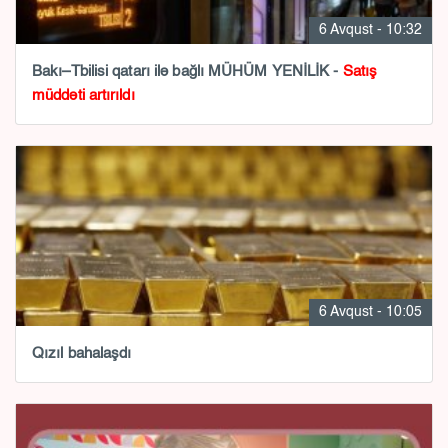
6 Avqust - 10:32
Bakı–Tbilisi qatarı ilə bağlı MÜHÜM YENİLİK -
Satış
müddəti artırıldı
6 Avqust - 10:05
Qızıl bahalaşdı