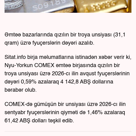
Əmtəə bazarlarında qızılın bir troya unsiyası (31,1
qram) üzrə fyuçerslərin dəyəri azalıb.
Sitat.info birja məlumatlarına istinadən xəbər verir ki,
Nyu-Yorkun COMEX əmtəə birjasında qızılın bir
troya unsiyası üzrə 2026-cı ilin avqust fyuçerslərinin
dəyəri 0,59% azalaraq 4 142,8 ABŞ dollarına
bərabər olub.
COMEX-də gümüşün bir unsiyası üzrə 2026-cı ilin
sentyabr fyuçerslərinin qiyməti də 1,46% azalaraq
61,42 ABŞ dolları təşkil edib.