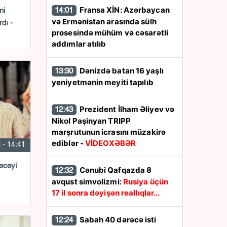
Fransa XİN: Azərbaycan
14:01
ni
və Ermənistan arasında sülh
dı -
prosesində mühüm və cəsarətli
addımlar atılıb
Dənizdə batan 16 yaşlı
13:30
yeniyetmənin meyiti tapılıb
Prezident İlham Əliyev və
12:43
Nikol Paşinyan TRIPP
marşrutunun icrasını müzakirə
ediblər -
VİDEOXƏBƏR
l - 14:41
əcəyi
Cənubi Qafqazda 8
12:32
avqust simvolizmi:
Rusiya üçün
17 il sonra dəyişən reallıqlar...
Sabah 40 dərəcə isti
12:24