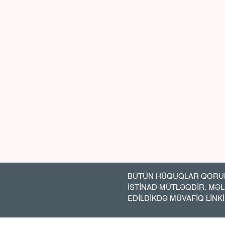
BÜTÜN HÜQUQLAR QORUN
İSTİNAD MÜTLƏQDİR. MƏ
EDİLDİKDƏ MÜVAFİQ LİNK