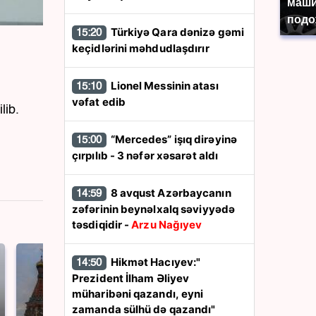
маши
подо
Türkiyə Qara dənizə gəmi
15:20
keçidlərini məhdudlaşdırır
Lionel Messinin atası
15:10
vəfat edib
lib.
“Mercedes” işıq dirəyinə
15:00
çırpılıb - 3 nəfər xəsarət aldı
8 avqust Azərbaycanın
14:59
zəfərinin beynəlxalq səviyyədə
təsdiqidir -
Arzu Nağıyev
Hikmət Hacıyev:"
14:50
Prezident İlham Əliyev
müharibəni qazandı, eyni
zamanda sülhü də qazandı"