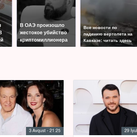
ы
В ОАЭ произошло
Все новости по
8
жестокое убийство
падению вертолета на
ей
криптомиллионера
Кавказе: читать здесь
3 Avqust - 21:25
29 İyu