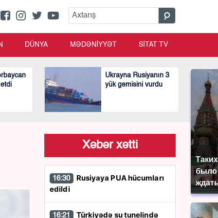
N
DÜNYA
MƏDƏNİYYƏT
SİTAT TV
ərbaycan
Ukrayna Rusiyanın 3
 etdi
yük gəmisini vurdu
Xəbər xətti
Таких
было 
Rusiyaya PUA hücumları
16:30
ждать
edildi
Türkiyədə su tunelində
16:21