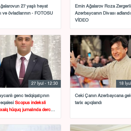
ğalarovun 27 yaşlı həyat
Emin Ağalarov Roza Zərgərli
ı və övladlarının - FOTOSU
Azərbaycanın Divası adlandır
VİDEO
27 İyul - 12:30
18 İyu
ycanlı gənc tədqiqatçının
Ceki Çanın Azərbaycana gəl
məqaləsi
Scopus indeksli
tarix açıqlandı
xalq hüquq jurnalında dərc