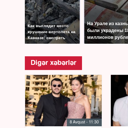
На Урале из казн
Как выглядит место
были украдены 1
крушение вертолета на
миллионов рубл
Кавказе: смотреть
Digər xəbərlər
8 Avqust - 11:30