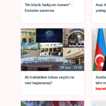
"Ən böyük hədiyyən mənəm" -
Araz A
Emindən xanımına
yoldaş
29 İyul - 12:56
Ali məktəblərə ixtisas seçimi nə
Azərba
vaxt başlanacaq?
elmi 
beynəl
olunub