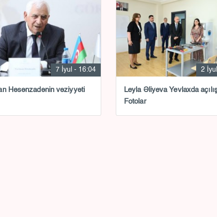
7 İyul - 16:04
2 İyu
n Həsənzadənin vəziyyəti
Leyla Əliyeva Yevlaxda açılı
Fotolar