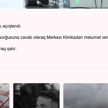
 açıqlanıb.
ın sorğusuna cavab olaraq Mərkəzi Klinikadan məlumat veri
raq qalır: