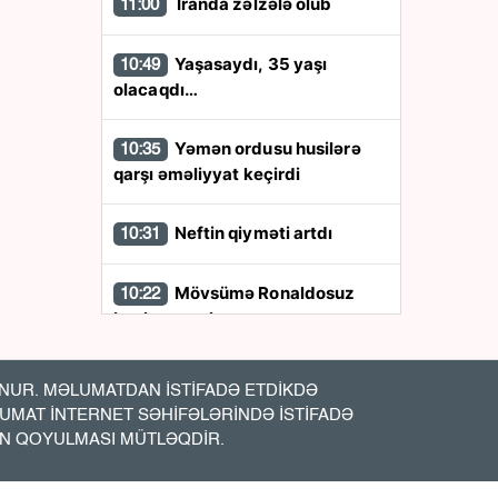
İranda zəlzələ olub
11:00
Yaşasaydı, 35 yaşı
10:49
olacaqdı…
Yəmən ordusu husilərə
10:35
qarşı əməliyyat keçirdi
Neftin qiyməti artdı
10:31
Mövsümə Ronaldosuz
10:22
başlayacaqlar
Paşinyan Azərbaycan
10:04
UR. MƏLUMATDAN İSTİFADƏ ETDİKDƏ
xalqını təbrik etdi
LUMAT İNTERNET SƏHİFƏLƏRİNDƏ İSTİFADƏ
İN QOYULMASI MÜTLƏQDİR.
Ukrayna ABŞ-nin tələbi ilə
09:50
razılaşdı - Bu gəmiləri