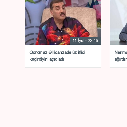
11 İyul - 22:45
Qorxmaz Əlilicanzadə üz iflici
Nərima
keçirdiyini açıqladı
ağırdır