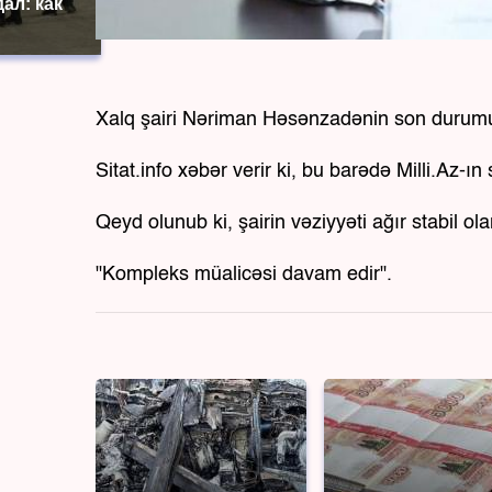
ал: как
Xalq şairi Nəriman Həsənzadənin son durumu
Sitat.info xəbər verir ki, bu barədə Milli.Az-
Qeyd olunub ki, şairin vəziyyəti ağır stabil ola
"Kompleks müalicəsi davam edir".