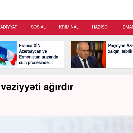
SADİYYAT
SOSİAL
KRİMİNAL
HADİSƏ
İDMA
Fransa XİN:
Paşinyan Az
Azərbaycan və
xalqını təbrik
Ermənistan arasında
sülh prosesində
mühüm və cəsarətli
addımlar atılıb
əziyyəti ağırdır