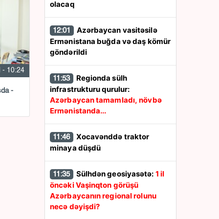
olacaq
Azərbaycan vasitəsilə
12:01
Ermənistana buğda və daş kömür
göndərildi
l - 10:24
Regionda sülh
11:53
infrastrukturu qurulur:
şda -
Azərbaycan tamamladı, növbə
Ermənistanda...
Xocavənddə traktor
11:46
minaya düşdü
Sülhdən geosiyasətə:
1 il
11:35
öncəki Vaşinqton görüşü
Azərbaycanın regional rolunu
necə dəyişdi?