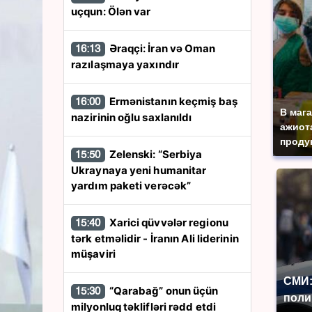
uçqun: Ölən var
Əraqçi: İran və Oman
16:13
razılaşmaya yaxındır
Ermənistanın keçmiş baş
16:00
В маг
nazirinin oğlu saxlanıldı
ажиота
продук
Zelenski: “Serbiya
15:50
Ukraynaya yeni humanitar
yardım paketi verəcək”
Xarici qüvvələr regionu
15:40
tərk etməlidir - İranın Ali liderinin
müşaviri
СМИ:
“Qarabağ” onun üçün
15:30
поли
milyonluq təklifləri rədd etdi