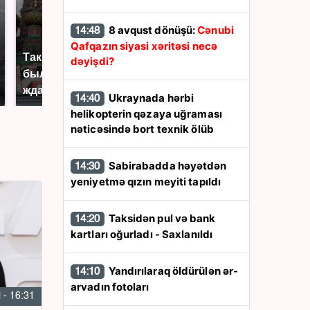
8 avqust dönüşü:
Cənubi
14:48
Qafqazın siyasi xəritəsi necə
Таких событий не
dəyişdi?
В магазинах России
было с 1945: чего
ажиотаж из-за этого
ждать всем нам?
продукта: что купить?
Ukraynada hərbi
14:40
helikopterin qəzaya uğraması
nəticəsində bort texnik ölüb
Sabirabadda həyətdən
14:30
yeniyetmə qızın meyiti tapıldı
Taksidən pul və bank
14:20
kartları oğurladı - Saxlanıldı
Yandırılaraq öldürülən ər-
14:10
arvadın fotoları
l - 16:31