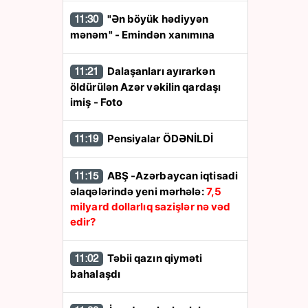
"Ən böyük hədiyyən
11:30
mənəm" - Emindən xanımına
Dalaşanları ayırarkən
11:21
öldürülən Azər vəkilin qardaşı
imiş - Foto
Pensiyalar ÖDƏNİLDİ
11:19
ABŞ -Azərbaycan iqtisadi
11:15
əlaqələrində yeni mərhələ:
7,5
milyard dollarlıq sazişlər nə vəd
edir?
Təbii qazın qiyməti
11:02
bahalaşdı