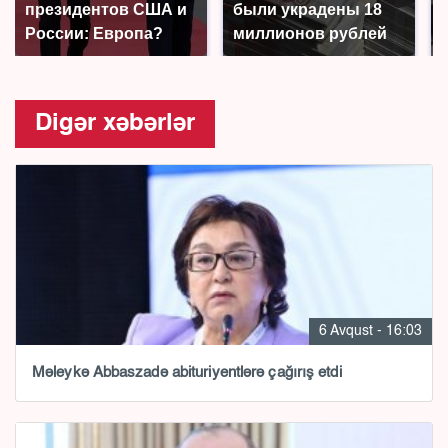
президентов США и
были украдены 18
России: Европа?
миллионов рублей
Digər xəbərlər
6 Avqust - 16:03
Məleykə Abbaszadə abituriyentlərə çağırış etdi