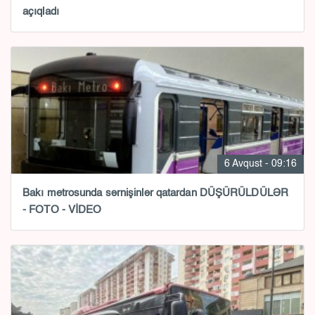
açıqladı
6 Avqust - 09:16
Bakı metrosunda sərnişinlər qatardan DÜŞÜRÜLDÜLƏR
- FOTO - VİDEO