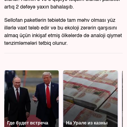
artıq 2 dəfəyə yaxın bahalaşıb.
Sellofan paketlərin təbiətdə tam məhv olması yüz
illərlə vaxt tələb edir və bu ekoloji zərərin qarşısını
almaq üçün inkişaf etmiş ölkələrdə də analoji qiymət
tənzimləmələri tətbiq olunur.
Где будет встреча
На Урале из казны