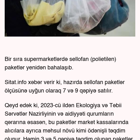
Bir sıra supermarketlərdə sellofan (polietilen)
paketlər yenidən bahalaşıb.
Sitat.info xəbər verir ki, hazırda sellofan paketlər
ölçüsünə uyğun olaraq 7 və 9 qəpiyə satılır.
Qeyd edək ki, 2023-cü ildən Ekologiya və Təbii
Sərvətlər Nazirliyinin və aidiyyəti qurumların
qərarına əsasən, bu paketlər market kassalarında
alıcılara ayrıca məhsul növü kimi ödənişli təqdim
olunur. Həmin 3 və 5 qəpiyə təqdim olunan paketlər