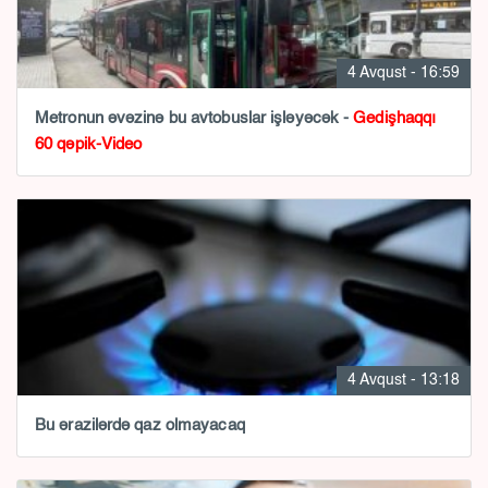
4 Avqust - 16:59
Metronun əvəzinə bu avtobuslar işləyəcək -
Gedişhaqqı
60 qəpik-Video
4 Avqust - 13:18
Bu ərazilərdə qaz olmayacaq