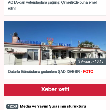
AQTA-dan vətəndaşlara çağırış: Çimərlikdə buna əməl
edin!
3 Avqust - 16:13
Qatarla Gürcüstana gedənlərə ŞAD XƏBƏR -
FOTO
Xəbər xətti
Media və Yayım Şurasının sturukturu
12:58