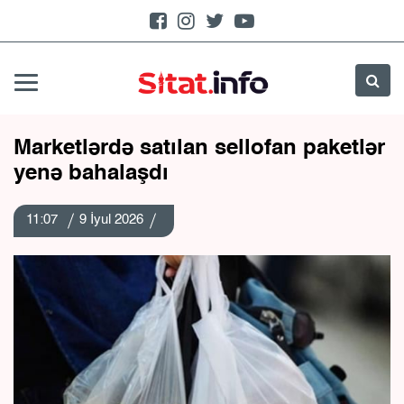
Marketlərdə satılan sellofan paketlər
yenə bahalaşdı
11:07
9 İyul 2026