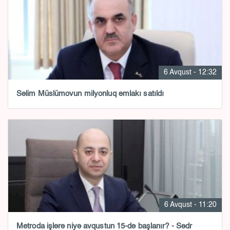
6 Avqust - 12:32
Səlim Müslümovun milyonluq əmlakı satıldı
6 Avqust - 11:20
Metroda işlərə niyə avqustun 15-də başlanır? - Sədr