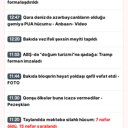
formalaşdırıldı
Qara dənizdə azərbaycanlıların olduğu
12:47
gəmiyə PUA hücumu - Anbaan- Video
Bakıda vəzifəli şəxsin meyiti tapıldı
12:20
ABŞ-də "doğum turizmi"nə qadağa: Tramp
11:53
fərman imzaladı
Bakıda bloqerin həyat yoldaşı qəfil vəfat etdi -
11:44
FOTO
Qonşu ölkələr buna icazə vermədilər -
11:30
Pezeşkian
Taylandda məktəbə silahlı hücum:
7 nəfər
11:20
öldü, 15 nəfər yaralandı