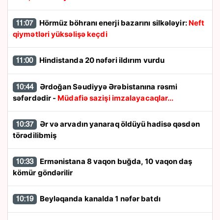
Hörmüz böhranı enerji bazarını silkələyir:
Neft
11:07
qiymətləri yüksəlişə keçdi
Hindistanda 20 nəfəri ildırım vurdu
11:00
Ərdoğan Səudiyyə Ərəbistanına rəsmi
10:44
səfərdədir -
Müdafiə sazişi imzalayacaqlar...
Ər və arvadın yanaraq öldüyü hadisə qəsdən
10:37
törədilibmiş
Ermənistana 8 vaqon buğda, 10 vaqon daş
10:33
kömür göndərilir
Beyləqanda kanalda 1 nəfər batdı
10:19