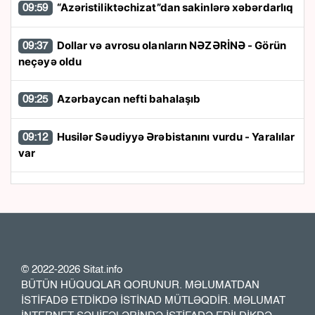
“Azəristiliktəchizat”dan sakinlərə xəbərdarlıq
09:59
Dollar və avrosu olanların NƏZƏRİNƏ - Görün
09:37
neçəyə oldu
Azərbaycan nefti bahalaşıb
09:25
Husilər Səudiyyə Ərəbistanını vurdu - Yaralılar
09:12
var
Tramp: “Patriot” raketləri Ukraynadan çox
08:55
ABŞ-a lazımdır
"Qarabağ" "Dinamo"ya məğlub oldu
23:17
© 2022-2026 Sitat.info
Sabiq nazir Səlim Müslümovun 1 milyonluq evi
22:32
BÜTÜN HÜQUQLAR QORUNUR. MƏLUMATDAN
yarı qiymətə satıldı
İSTİFADƏ ETDİKDƏ İSTİNAD MÜTLƏQDİR. MƏLUMAT