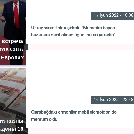
17 İyun 2022 - 10:08
Ukraynanın fintex şirkəti: “Müharibə başqa
bazarlara daxil olmaq üçün imkan yaradıb”
т встреча
нтов США
: Европа?
16 İyun 2022 - 22:48
Qarabağdakı ermənilər mobil xidmətdən də
məhrum oldu
 из казны
адены 18