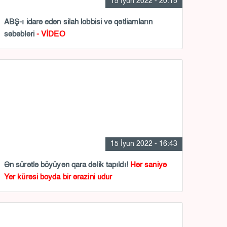
15 İyun 2022 - 20:15
ABŞ-ı idarə edən silah lobbisi və qətliamların
səbəbləri
- VİDEO
15 İyun 2022 - 16:43
Ən sürətlə böyüyən qara dəlik tapıldı!
Hər saniyə
Yer kürəsi boyda bir ərazini udur