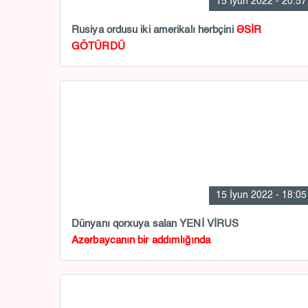
15 İyun 2022 - 20:57
Rusiya ordusu iki amerikalı hərbçini
ƏSİR
GÖTÜRDÜ
15 İyun 2022 - 18:05
Dünyanı qorxuya salan YENİ VİRUS
Azərbaycanın bir addımlığında