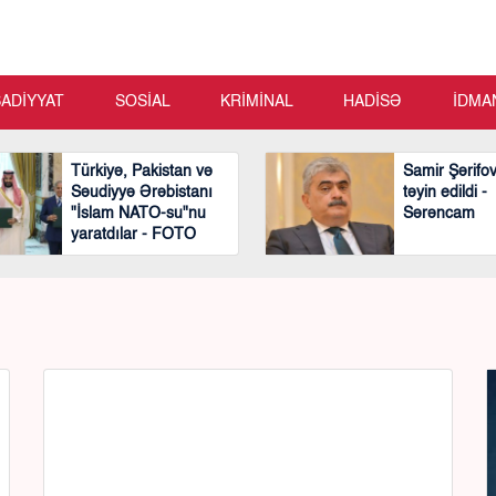
SADİYYAT
SOSİAL
KRİMİNAL
HADİSƏ
İDMA
Türkiyə, Pakistan və
Samir Şərifo
Səudiyyə Ərəbistanı
təyin edildi -
"İslam NATO-su"nu
Sərəncam
yaratdılar - FOTO