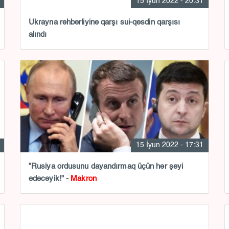
15 İyun 2022 - 20:31
Ukrayna rəhbərliyinə qarşı sui-qəsdin qarşısı
alındı
15 İyun 2022 - 17:31
"Rusiya ordusunu dayandırmaq üçün hər şeyi
edəcəyik!" -
Makron