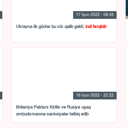
17 İyun 2022 - 08:45
Ukrayna ilk günlər bu cür qalib gəldi:
indi fərqlidir
16 İyun 2022 - 22:22
Britaniya Patriarx Kirillə və Rusiya uşaq
ombudsmanına sanksiyalar tətbiq edib