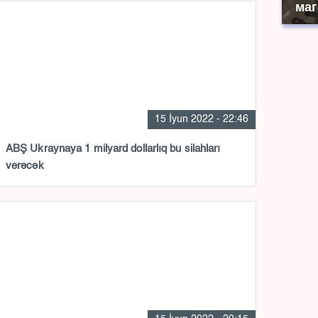
маг
15 İyun 2022 - 22:46
ABŞ Ukraynaya 1 milyard dollarlıq bu silahları
verəcək