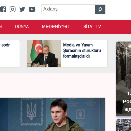
N
DÜNYA
MƏDƏNİYYƏT
SİTAT TV
v sədr
Media və Yayım
Şurasının sturukturu
formalaşdırıldı
Т
Ро
жд