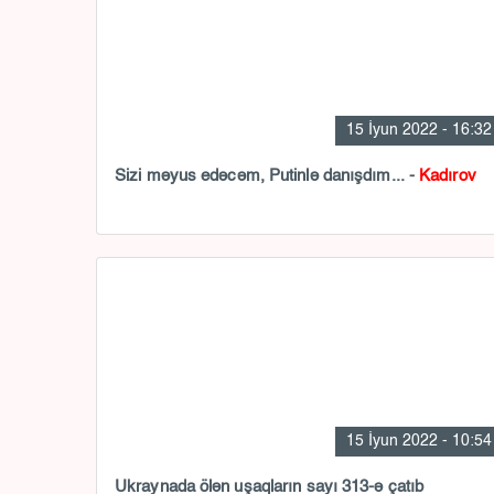
15 İyun 2022 - 16:32
Sizi məyus edəcəm, Putinlə danışdım... -
Kadırov
15 İyun 2022 - 10:54
Ukraynada ölən uşaqların sayı 313-ə çatıb