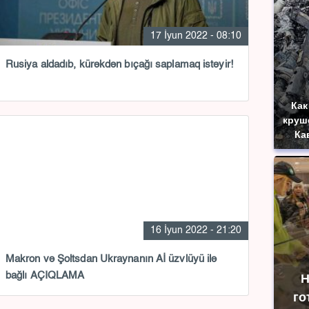
17 İyun 2022 - 08:10
Rusiya aldadıb, kürəkdən bıçağı saplamaq istəyir!
Как
круш
Ка
16 İyun 2022 - 21:20
Makron və Şoltsdan Ukraynanın Aİ üzvlüyü ilə
bağlı AÇIQLAMA
Н
го