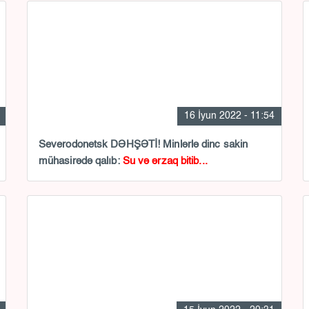
16 İyun 2022 - 11:54
Severodonetsk DƏHŞƏTİ! Minlərlə dinc sakin
mühasirədə qalıb:
Su və ərzaq bitib...