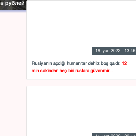
в рублей
16 İyun 2022 - 13:46
Rusiyanın açdığı humanitar dəhliz boş qaldı:
12
min sakindən heç biri ruslara güvənmir...