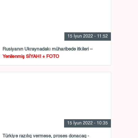
15 İyun 2022 - 11:52
Rusiyanın Ukraynadakı müharibədə itkiləri –
Yenilənmiş SİYAHI + FOTO
15 İyun 2022 - 10:35
Türkiyə razılıq verməsə, proses donacaq -