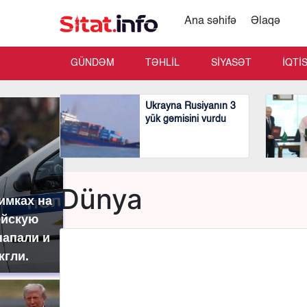
Ana səhifə
Əlaqə
GÜNDƏM
TƏHLİL
SİYASƏT
İQTİ
Ukrayna Rusiyanın 3
yük gəmisini vurdu
Dünya
имках на
ейскую
напали и
жгли.