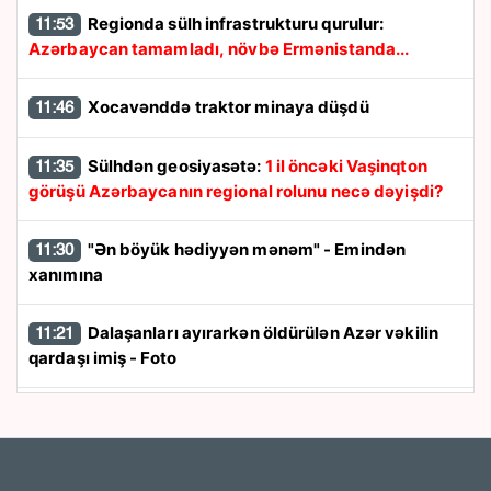
Regionda sülh infrastrukturu qurulur:
11:53
Azərbaycan tamamladı, növbə Ermənistanda...
Xocavənddə traktor minaya düşdü
11:46
Sülhdən geosiyasətə:
1 il öncəki Vaşinqton
11:35
görüşü Azərbaycanın regional rolunu necə dəyişdi?
"Ən böyük hədiyyən mənəm" - Emindən
11:30
xanımına
Dalaşanları ayırarkən öldürülən Azər vəkilin
11:21
qardaşı imiş - Foto
Pensiyalar ÖDƏNİLDİ
11:19
ABŞ -Azərbaycan iqtisadi əlaqələrində yeni
11:15