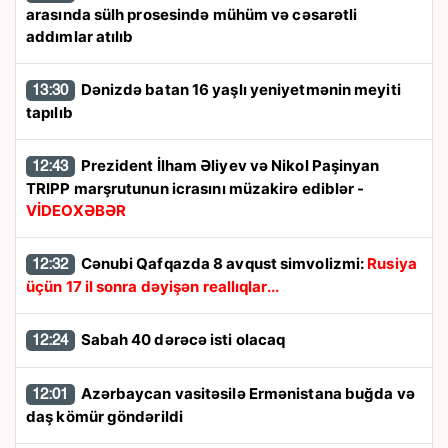
arasında sülh prosesində mühüm və cəsarətli
addımlar atılıb
Dənizdə batan 16 yaşlı yeniyetmənin meyiti
13:30
tapılıb
Prezident İlham Əliyev və Nikol Paşinyan
12:43
TRIPP marşrutunun icrasını müzakirə ediblər -
VİDEOXƏBƏR
Cənubi Qafqazda 8 avqust simvolizmi:
Rusiya
12:32
üçün 17 il sonra dəyişən reallıqlar...
Sabah 40 dərəcə isti olacaq
12:24
Azərbaycan vasitəsilə Ermənistana buğda və
12:01
daş kömür göndərildi