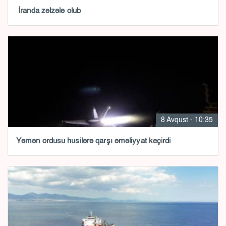
İranda zəlzələ olub
8 Avqust - 10:35
Yəmən ordusu husilərə qarşı əməliyyat keçirdi