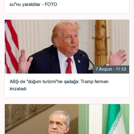
su"nu yaratdılar - FOTO
7 Avqust - 11:53
ABŞ-də "doğum turizmi"nə qadağa: Tramp fərman
imzaladı