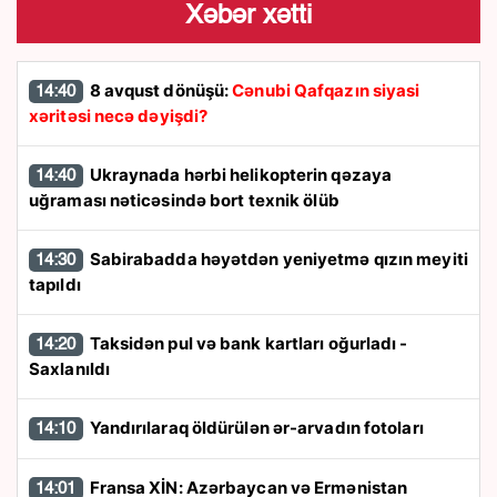
Xəbər xətti
8 avqust dönüşü:
Cənubi Qafqazın siyasi
14:40
xəritəsi necə dəyişdi?
Ukraynada hərbi helikopterin qəzaya
14:40
uğraması nəticəsində bort texnik ölüb
Sabirabadda həyətdən yeniyetmə qızın meyiti
14:30
tapıldı
Taksidən pul və bank kartları oğurladı -
14:20
Saxlanıldı
Yandırılaraq öldürülən ər-arvadın fotoları
14:10
Fransa XİN: Azərbaycan və Ermənistan
14:01