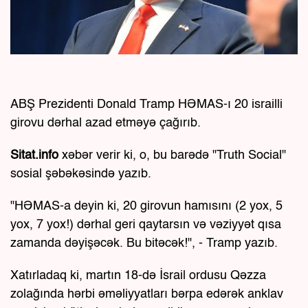
ABŞ Prezidenti Donald Tramp HƏMAS-ı 20 israilli
girovu dərhal azad etməyə çağırıb.
Sitat.info
xəbər verir ki, o, bu barədə "Truth Social"
sosial şəbəkəsində yazıb.
"HƏMAS-a deyin ki, 20 girovun hamısını (2 yox, 5
yox, 7 yox!) dərhal geri qaytarsın və vəziyyət qısa
zamanda dəyişəcək. Bu bitəcək!", - Tramp yazıb.
Xatırladaq ki, martın 18-də İsrail ordusu Qəzza
zolağında hərbi əməliyyatları bərpa edərək anklav