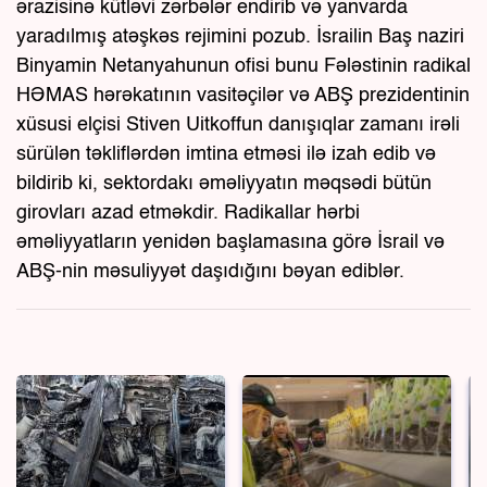
ərazisinə kütləvi zərbələr endirib və yanvarda
yaradılmış atəşkəs rejimini pozub. İsrailin Baş naziri
Binyamin Netanyahunun ofisi bunu Fələstinin radikal
HƏMAS hərəkatının vasitəçilər və ABŞ prezidentinin
xüsusi elçisi Stiven Uitkoffun danışıqlar zamanı irəli
sürülən təkliflərdən imtina etməsi ilə izah edib və
bildirib ki, sektordakı əməliyyatın məqsədi bütün
girovları azad etməkdir. Radikallar hərbi
əməliyyatların yenidən başlamasına görə İsrail və
ABŞ-nin məsuliyyət daşıdığını bəyan ediblər.