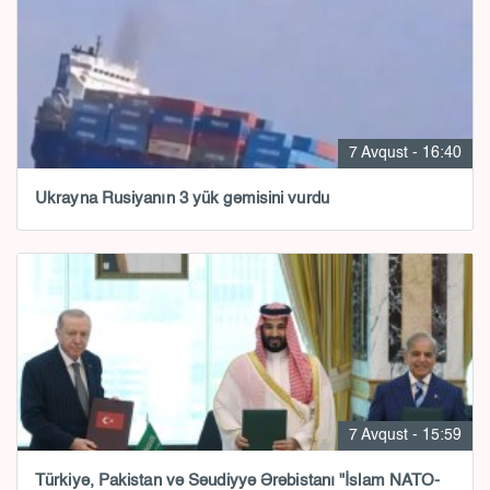
7 Avqust - 16:40
Ukrayna Rusiyanın 3 yük gəmisini vurdu
7 Avqust - 15:59
Türkiyə, Pakistan və Səudiyyə Ərəbistanı "İslam NATO-