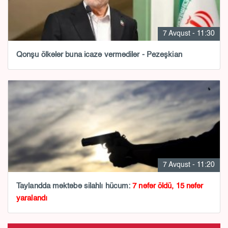
7 Avqust - 11:30
Qonşu ölkələr buna icazə vermədilər - Pezeşkian
7 Avqust - 11:20
Taylandda məktəbə silahlı hücum:
7 nəfər öldü, 15 nəfər
yaralandı