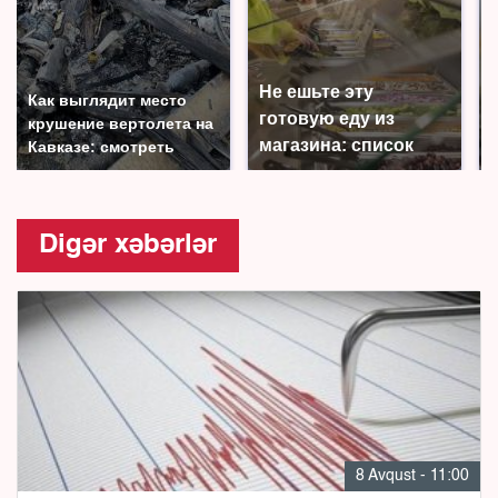
Не ешьте эту
Как выглядит место
готовую еду из
крушение вертолета на
магазина: список
Кавказе: смотреть
Digər xəbərlər
8 Avqust - 11:00