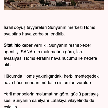
İsrail döyüş təyyarələri Suriyanın mərkəzi Homs
əyalətinə hava zərbələri endirib.
Sitat.info
xəbər verir ki, Suriyanın rəsmi xəbər
agentliyi SANA-nın məlumatına görə, İsrail
aviasiyası Homs ətrafını hava hücumu ilə hədəfə
alıb.
Hücumda Homs yaxınlığındakı hərbi məntəqədəki
hava hücumundan müdafiə sistemləri vurulub.
Yerli mənbələrin məlumatına görə, güclü partlayış
səsi Suriyanın sahilyanı Latakiya vilayətində də
eşidilib.