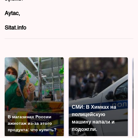
Aytac,
Sitat.info
СМИ: В Химках на
полицейскую
В магазинах России
машину напали и
ажиотаж из-за этого
подожгли.
продукта: что купить?