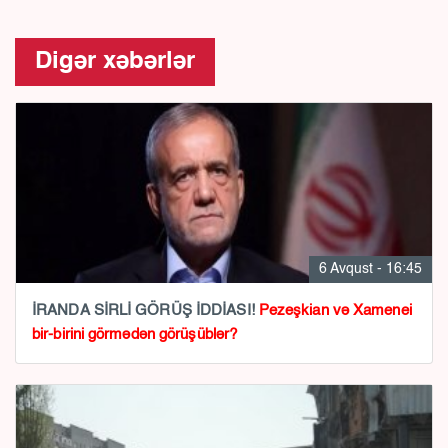
Digər xəbərlər
6 Avqust - 16:45
İRANDA SİRLİ GÖRÜŞ İDDİASI!
Pezeşkian və Xamenei
bir-birini görmədən görüşüblər?