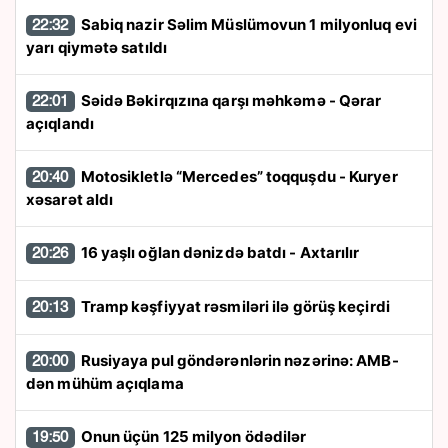
Sabiq nazir Səlim Müslümovun 1 milyonluq evi
22:32
yarı qiymətə satıldı
Səidə Bəkirqızına qarşı məhkəmə - Qərar
22:01
açıqlandı
Motosikletlə “Mercedes” toqquşdu - Kuryer
20:40
xəsarət aldı
16 yaşlı oğlan dənizdə batdı - Axtarılır
20:26
Tramp kəşfiyyat rəsmiləri ilə görüş keçirdi
20:13
Rusiyaya pul göndərənlərin nəzərinə: AMB-
20:00
dən mühüm açıqlama
Onun üçün 125 milyon ödədilər
19:50