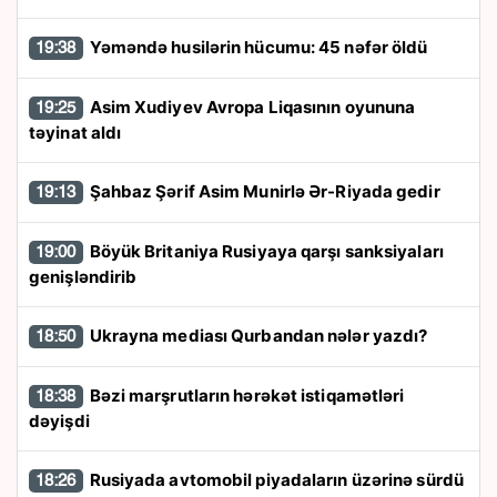
Yəməndə husilərin hücumu: 45 nəfər öldü
19:38
Asim Xudiyev Avropa Liqasının oyununa
19:25
təyinat aldı
Şahbaz Şərif Asim Munirlə Ər-Riyada gedir
19:13
Böyük Britaniya Rusiyaya qarşı sanksiyaları
19:00
genişləndirib
Ukrayna mediası Qurbandan nələr yazdı?
18:50
Bəzi marşrutların hərəkət istiqamətləri
18:38
dəyişdi
Rusiyada avtomobil piyadaların üzərinə sürdü
18:26