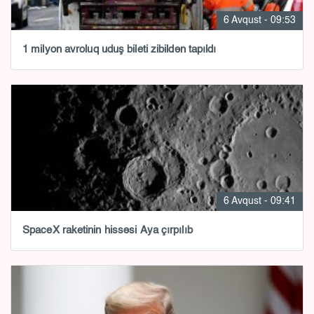
6 Avqust - 09:53
1 milyon avroluq uduş bileti zibildən tapıldı
6 Avqust - 09:41
SpaceX raketinin hissəsi Aya çırpılıb