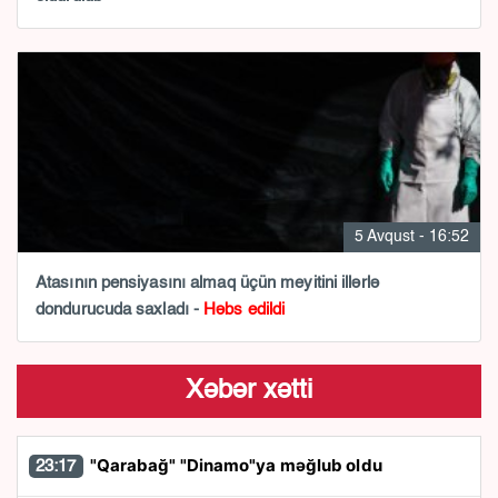
5 Avqust - 16:52
Atasının pensiyasını almaq üçün meyitini illərlə
dondurucuda saxladı -
Həbs edildi
Xəbər xətti
"Qarabağ" "Dinamo"ya məğlub oldu
23:17