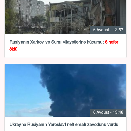
6 Avqust - 13:57
Rusiyanın Xarkov və Sumı vilayətlərinə hücumu:
6 nəfər
öldü
6 Avqust - 13:48
Ukrayna Rusiyanın Yaroslavl neft emalı zavodunu vurdu