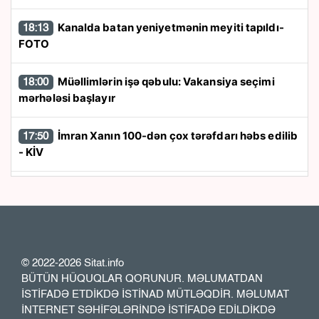
Kanalda batan yeniyetmənin meyiti tapıldı-
18:13
FOTO
Müəllimlərin işə qəbulu: Vakansiya seçimi
18:00
mərhələsi başlayır
İmran Xanın 100-dən çox tərəfdarı həbs edilib
17:50
- KİV
“Trabzonspor” 24 saata 13 milyon avroluq
17:40
forma satdı
“Azərbaycan zərurət olarsa Ukraynaya qaz
17:26
tədarük etməyə hazırdır”
© 2022-2026 Sitat.info
BÜTÜN HÜQUQLAR QORUNUR. MƏLUMATDAN
İSTİFADƏ ETDİKDƏ İSTİNAD MÜTLƏQDİR. MƏLUMAT
Rusiya XİN: İrəvan Moskva ilə konstruktiv
17:23
İNTERNET SƏHİFƏLƏRİNDƏ İSTİFADƏ EDİLDİKDƏ
dialoq aparmağa can atmır