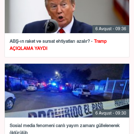
6 Avqust - 09:36
ABŞ-ın raket və sursat ehtiyatları azalır? -
Tramp
AÇIQLAMA YAYDI
6 Avqust - 09:30
Sosial media fenomeni canlı yayım zamanı güllələnərək
öldürülüb