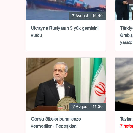
7 Avqust - 16:40
Ukrayna Rusiyanın 3 yük gəmisini
Türkiy
vurdu
Ərəbis
yaratd
7 Avqust - 11:30
Qonşu ölkələr buna icazə
Taylan
vermədilər - Pezeşkian
7 nəfə