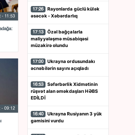
Rayonlarda güclü külək
17:26
əsəcək - Xəbərdarlıq
 - 11:53
adağa:
Özəl bağçalarla
17:13
maliyyələşmə müsabiqəsi
müzakirə olundu
Ukrayna ordusundakı
17:00
əcnəbilərin sayını açıqladı
Səfərbərlik Xidmətinin
16:53
rüşvət alan əməkdaşları HƏBS
EDİLDİ
 - 09:12
Ukrayna Rusiyanın 3 yük
16:40
gəmisini vurdu
ı