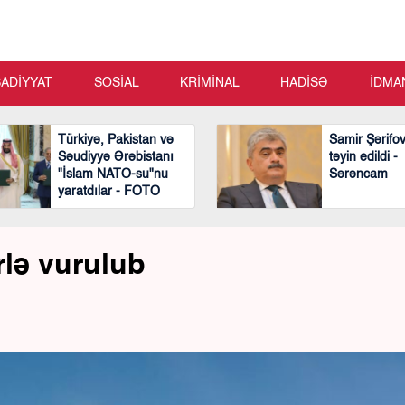
SADİYYAT
SOSİAL
KRİMİNAL
HADİSƏ
İDMA
Türkiyə, Pakistan və
Samir Şərifo
Səudiyyə Ərəbistanı
təyin edildi -
"İslam NATO-su"nu
Sərəncam
yaratdılar - FOTO
rlə vurulub