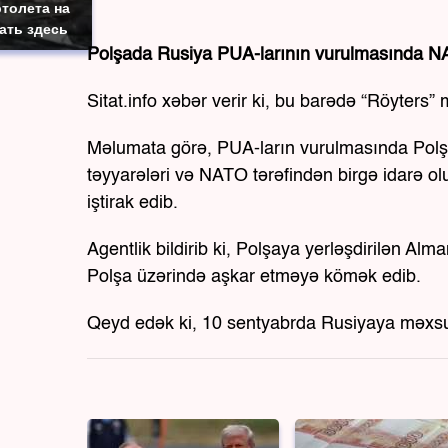
толета на
ать здесь
Polşada Rusiya PUA-larının vurulmasında NAT
Sitat.info xəbər verir ki, bu barədə “Röyters”
Məlumata görə, PUA-ların vurulmasında Polşa 
təyyarələri və NATO tərəfindən birgə idarə 
iştirak edib.
Agentlik bildirib ki, Polşaya yerləşdirilən A
Polşa üzərində aşkar etməyə kömək edib.
Qeyd edək ki, 10 sentyabrda Rusiyaya məxsu