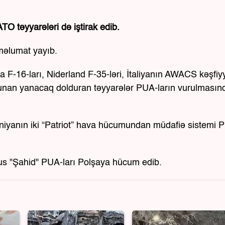
O təyyarələri də iştirak edib.
 məlumat yayıb.
F-16-ları, Niderland F-35-ləri, İtaliyanın AWACS kəşfiy
olunan yanacaq dolduran təyyarələr PUA-ların vurulmasın
lmaniyanın iki “Patriot” hava hücumundan müdafiə sistemi 
s "Şahid" PUA-ları Polşaya hücum edib.