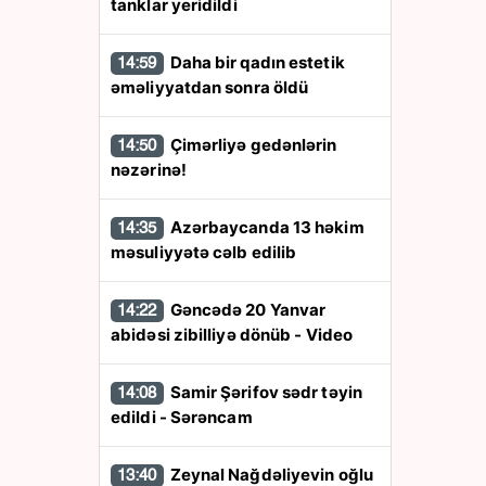
tanklar yeridildi
Daha bir qadın estetik
14:59
əməliyyatdan sonra öldü
Çimərliyə gedənlərin
14:50
nəzərinə!
Azərbaycanda 13 həkim
14:35
məsuliyyətə cəlb edilib
Gəncədə 20 Yanvar
14:22
abidəsi zibilliyə dönüb - Video
Samir Şərifov sədr təyin
14:08
edildi - Sərəncam
Zeynal Nağdəliyevin oğlu
13:40