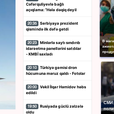
Cəfərquliyevlə bağlı
açıqlama: “Hələ dəqiq deyil
Serbiyaya prezident
20:35
qismində ilk dəfə getdi
В маг
Minlərlə saytı sındırıb
20:23
ажиота
idarəetmə panellərini satdılar
продук
- KMBİ saxladı
Türkiyə gəmisi dron
20:10
hücumuna məruz qaldı - Fotolar
Vəkil İlqar Həmidov həbs
20:00
edildi
СМИ:
Rusiyada güclü zəlzələ
19:50
поли
oldu