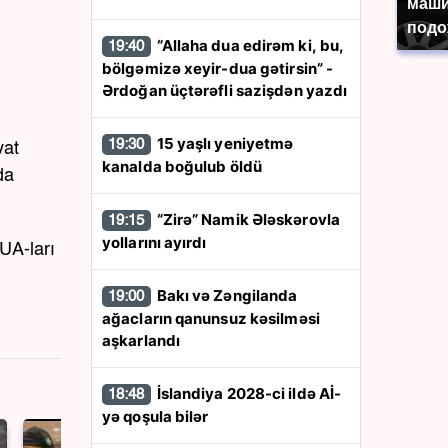
маши
подо
“Allaha dua edirəm ki, bu,
19:40
bölgəmizə xeyir-dua gətirsin” -
Ərdoğan üçtərəfli sazişdən yazdı
15 yaşlı yeniyetmə
19:30
yat
kanalda boğulub öldü
da
“Zirə” Namik Ələskərovla
19:15
yollarını ayırdı
PUA-ları
Bakı və Zəngilanda
19:00
ağacların qanunsuz kəsilməsi
aşkarlandı
İslandiya 2028-ci ildə Aİ-
18:48
yə qoşula bilər