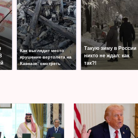
ы
Такую зиму в России
Как выглядит место
8
никто не ждал: как
крушение вертолета на
ей
так?!
Кавказе: смотреть