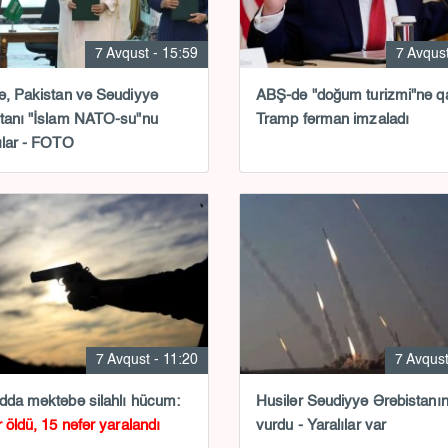
7 Avqust - 15:59
7 Avqust
ə, Pakistan və Səudiyyə
ABŞ-də "doğum turizmi"nə q
tanı "İslam NATO-su"nu
Tramp fərman imzaladı
ılar - FOTO
7 Avqust - 11:20
7 Avqust
dda məktəbə silahlı hücum:
Husilər Səudiyyə Ərəbistanın
r öldü, 15 nəfər yaralandı
vurdu - Yaralılar var