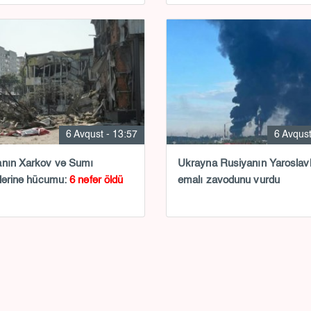
6 Avqust - 13:57
6 Avqust
anın Xarkov və Sumı
Ukrayna Rusiyanın Yaroslavl neft
tlərinə hücumu:
6 nəfər öldü
emalı zavodunu vurdu