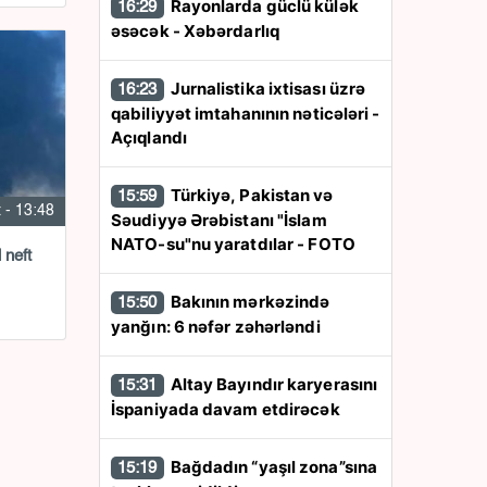
Rayonlarda güclü külək
16:29
əsəcək - Xəbərdarlıq
Jurnalistika ixtisası üzrə
16:23
qabiliyyət imtahanının nəticələri -
Açıqlandı
Türkiyə, Pakistan və
15:59
 - 13:48
Səudiyyə Ərəbistanı "İslam
NATO-su"nu yaratdılar - FOTO
Bakının mərkəzində
15:50
yanğın: 6 nəfər zəhərləndi
Altay Bayındır karyerasını
15:31
İspaniyada davam etdirəcək
Bağdadın “yaşıl zona”sına
15:19