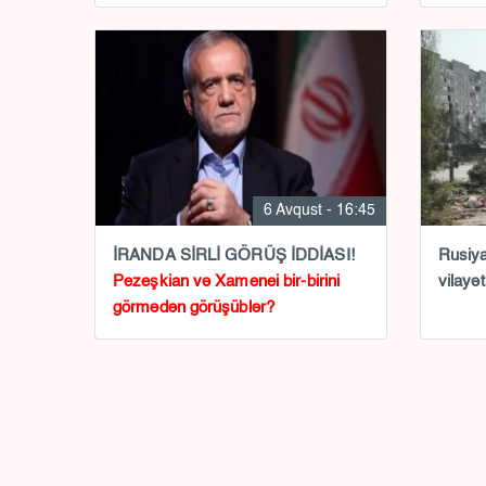
6 Avqust - 16:45
İRANDA SİRLİ GÖRÜŞ İDDİASI!
Rusiy
Pezeşkian və Xamenei bir-birini
vilayə
görmədən görüşüblər?