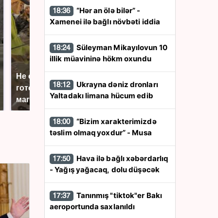
“Hər an ölə bilər” -
18:36
Xamenei ilə bağlı növbəti iddia
Süleyman Mikayılovun 10
18:24
illik müavininə hökm oxundu
Не ешьте эту
В ОАЭ произошло
Ukrayna dəniz dronları
18:12
готовую еду из
жестокое убийство
Yaltadakı limana hücum edib
магазина: список
криптомиллионера
“Bizim xarakterimizdə
18:00
təslim olmaq yoxdur” - Musa
Hava ilə bağlı xəbərdarlıq
17:50
- Yağış yağacaq, dolu düşəcək
Tanınmış "tiktok"er Bakı
17:37
aeroportunda saxlanıldı