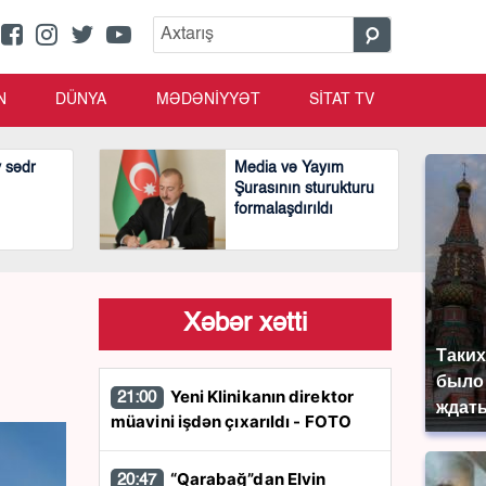
N
DÜNYA
MƏDƏNİYYƏT
SİTAT TV
v sədr
Media və Yayım
Şurasının sturukturu
formalaşdırıldı
Xəbər xətti
Таких
было 
Yeni Klinikanın direktor
21:00
ждать
müavini işdən çıxarıldı - FOTO
“Qarabağ”dan Elvin
20:47