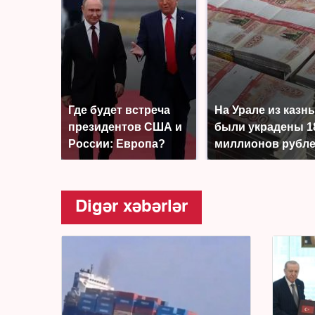
Где будет встреча
На Урале из казн
президентов США и
были украдены 1
России: Европа?
миллионов рубл
Digər xəbərlər