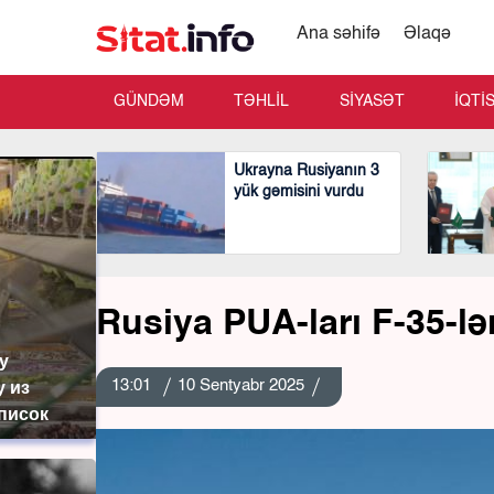
Ana səhifə
Əlaqə
GÜNDƏM
TƏHLİL
SİYASƏT
İQTİ
Ukrayna Rusiyanın 3
yük gəmisini vurdu
Rusiya PUA-ları F-35-lə
у
13:01
10 Sentyabr 2025
у из
список