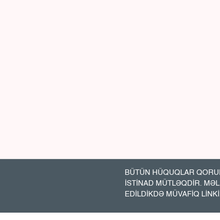
BÜTÜN HÜQUQLAR QORUN
İSTİNAD MÜTLƏQDİR. MƏ
EDİLDİKDƏ MÜVAFİQ LİNK