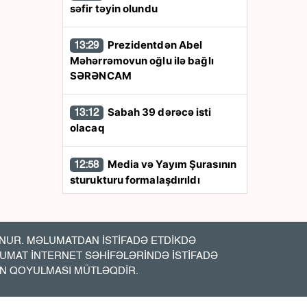
səfir təyin olundu
Prezidentdən Abel
13:29
Məhərrəmovun oğlu ilə bağlı
SƏRƏNCAM
Sabah 39 dərəcə isti
13:12
olacaq
Media və Yayım Şurasının
12:58
sturukturu formalaşdırıldı
Qara dənizdə
12:47
azərbaycanlıların olduğu gəmiyə
UR. MƏLUMATDAN İSTİFADƏ ETDİKDƏ
PUA hücumu - Anbaan- Video
LUMAT İNTERNET SƏHİFƏLƏRİNDƏ İSTİFADƏ
İN QOYULMASI MÜTLƏQDİR.
Bakıda vəzifəli şəxsin
12:20
meyiti tapıldı