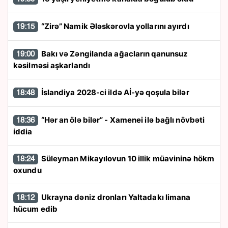
“Zirə” Namik Ələskərovla yollarını ayırdı
19:15
Bakı və Zəngilanda ağacların qanunsuz
19:00
kəsilməsi aşkarlandı
İslandiya 2028-ci ildə Aİ-yə qoşula bilər
18:48
“Hər an ölə bilər” - Xamenei ilə bağlı növbəti
18:36
iddia
Süleyman Mikayılovun 10 illik müavininə hökm
18:24
oxundu
Ukrayna dəniz dronları Yaltadakı limana
18:12
hücum edib