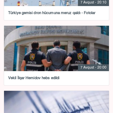
7 Avqust - 20:10
Türkiyə gəmisi dron hücumuna məruz qaldı - Fotolar
7 Avqust - 20:00
Vəkil İlqar Həmidov həbs edildi