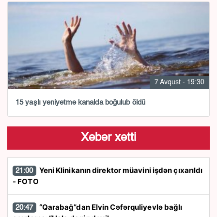
7 Avqust - 19:30
15 yaşlı yeniyetmə kanalda boğulub öldü
Xəbər xətti
Yeni Klinikanın direktor müavini işdən çıxarıldı
21:00
- FOTO
“Qarabağ”dan Elvin Cəfərquliyevlə bağlı
20:47