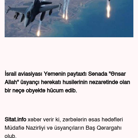
İsrail aviasiyası Yəmənin paytaxtı Sənada "Ənsar
Allah" üsyançı hərəkatı husilərinin nəzarətində olan
bir neçə obyektə hücum edib.
Sitat.info
xəbər verir ki, zərbələrin əsas hədəfləri
Müdafiə Nazirliyi və üsyançıların Baş Qərargahı
olub.