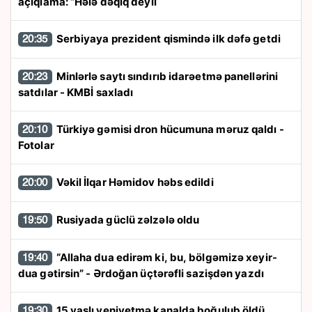
açıqlama: “Hələ dəqiq deyil
Serbiyaya prezident qismində ilk dəfə getdi
20:35
Minlərlə saytı sındırıb idarəetmə panellərini
20:23
satdılar - KMBİ saxladı
Türkiyə gəmisi dron hücumuna məruz qaldı -
20:10
Fotolar
Vəkil İlqar Həmidov həbs edildi
20:00
Rusiyada güclü zəlzələ oldu
19:50
“Allaha dua edirəm ki, bu, bölgəmizə xeyir-
19:40
dua gətirsin” - Ərdoğan üçtərəfli sazişdən yazdı
15 yaşlı yeniyetmə kanalda boğulub öldü
19:30