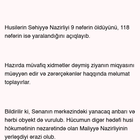
Husilərin Səhiyyə Nazirliyi 9 nəfərin öldüyünü, 118
nəfərin isə yaralandığını açıqlayıb.
Hazırda müvafiq xidmətlər dəymiş ziyanın miqyasını
müəyyən edir və zərərçəkənlər haqqında məlumat
toplayırlar.
Bildirilir ki, Sənanın mərkəzindəki yanacaq anbarı və
hərbi obyekt də vurulub. Hücumun digər hədəfi husi
hökumətinin nəzarətində olan Maliyyə Nazirliyinin
yerləşdiyi ərazi olub.