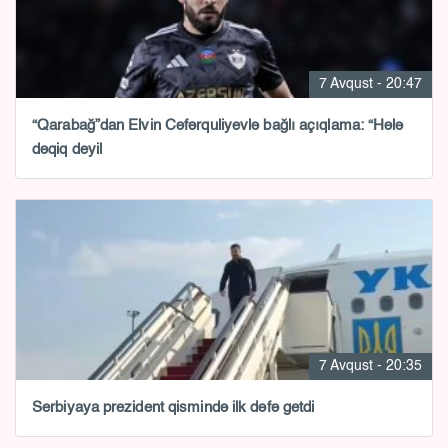
7 Avqust - 20:47
“Qarabağ”dan Elvin Cəfərquliyevlə bağlı açıqlama: “Hələ
dəqiq deyil
7 Avqust - 20:35
Serbiyaya prezident qismində ilk dəfə getdi