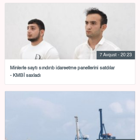
7 Avqust - 20:23
Minlərlə saytı sındırıb idarəetmə panellərini satdılar
- KMBİ saxladı