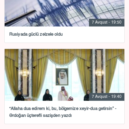
7 Avqust - 19:50
Rusiyada güclü zəlzələ oldu
7 Avqust - 19:40
“Allaha dua edirəm ki, bu, bölgəmizə xeyir-dua gətirsin” -
Ərdoğan üçtərəfli sazişdən yazdı