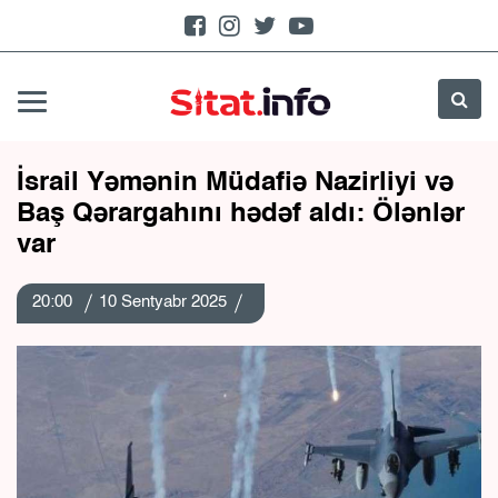
İsrail Yəmənin Müdafiə Nazirliyi və
Baş Qərargahını hədəf aldı: Ölənlər
var
20:00
10 Sentyabr 2025